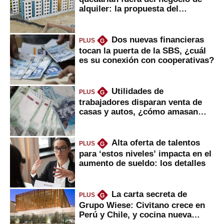
alquiler: la propuesta del
gobierno
Dos nuevas financieras
PLUS
G
tocan la puerta de la SBS, ¿cuál
es su conexión con cooperativas?
Utilidades de
PLUS
G
trabajadores disparan venta de
casas y autos, ¿cómo amasan
tanta liquidez?
Alta oferta de talentos
PLUS
G
para ‘estos niveles’ impacta en el
aumento de sueldo: los detalles
La carta secreta de
PLUS
G
Grupo Wiese: Civitano crece en
Perú y Chile, y cocina nueva