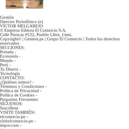
marca
Gestión
Director Periodístico (e)
VÍCTOR MELGAREJO
© Empresa Editora El Comercio S.A.
Calle Paracas #532, Pueblo Libre, Lima.
Copyright© | Gestion.pe | Grupo El Comercio | Todos los derechos
reservados
SECCIONES:
Portada
-
Economía
-
Mundo
-
Perú
-
Tu Dinero
-
Tecnología
CONTACTO:
¿Quiénes somos?
-
Términos y Condiciones
-
Política de Privacidad
-
Politica de Cookies
-
Preguntas Frecuentes
SÍGUENOS:
Suscríbete
VISITE TAMBIÉN:
elcomercio.pe
-
clubelcomercio.pe
-
depor.com
-