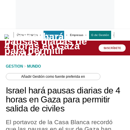
Últimas Noticias
Empresas G
Empresas
G de Gestión
Finanzas
Lo último
Peru Quiosco
SUSCRÍBETE
Portada
GESTION
>
MUNDO
Empresas
Añadir
Gestión
como fuente preferida en
Management & Empleo
Israel hará pausas diarias de 4
Economía
horas en Gaza para permitir
salida de civiles
Mercados
Perú
El portavoz de la Casa Blanca recordó
que las pausas en el sur de Gaza han
Política