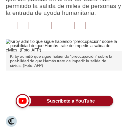
permitido la salida de miles de personas y
Tu Dinero
la entrada de ayuda humanitaria.
Finanzas Personales
Inmobiliarias
Plus G
Opinión
Kirby admitió que sigue habiendo “preocupación” sobre la
posibilidad de que Hamás trate de impedir la salida de
civiles. (Foto: AFP)
Editorial
Pregunta de hoy
Únete a nuestro canal
Blogs
Suscríbete a YouTube
Tendencias
Lujo
Viajes