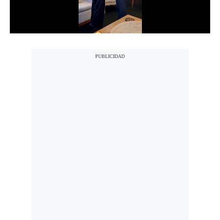
Notas Contratadas
Podcast
Gestión TV
Videos
Fotogalerías
gestion.pe
¿quiénes
Somos?
Términos
Y
Condiciones
Política
De
Privacidad