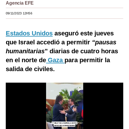
Agencia EFE
Moda
09/11/2023 12H56
Estilos
Mundo
Estados Unidos
aseguró este jueves
que Israel accedió a permitir
“pausas
EEUU
humanitarias
” diarias de cuatro horas
México
en el norte de
Gaza
para permitir la
España
salida de civiles.
Internacional
Tecnología
Club del Suscriptor
Mix
G de Gestión