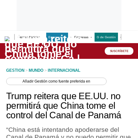
Últimas Noticias
Empresas G
Empresas
G de Gestión
Finanzas
Lo último
Peru Quiosco
SUSCRÍBETE
Portada
GESTION
>
MUNDO
>
INTERNACIONAL
Empresas
Añadir
Gestión
como fuente preferida en
Management & Empleo
Trump reitera que EE.UU. no
Economía
permitirá que China tome el
control del Canal de Panamá
Mercados
Perú
“China está intentando apoderarse del
Canal de Panamá y no puedo permitir que
Política