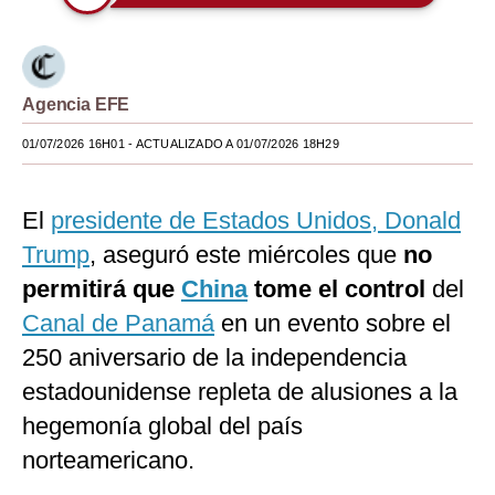
Moda
Estilos
Agencia EFE
Mundo
01/07/2026 16H01
- ACTUALIZADO A 01/07/2026 18H29
EEUU
México
El
presidente de Estados Unidos, Donald
Trump
, aseguró este miércoles que
no
España
permitirá que
China
tome el control
del
Internacional
Canal de Panamá
en un evento sobre el
Tecnología
250 aniversario de la independencia
Club del Suscriptor
estadounidense repleta de alusiones a la
hegemonía global del país
Mix
norteamericano.
G de Gestión