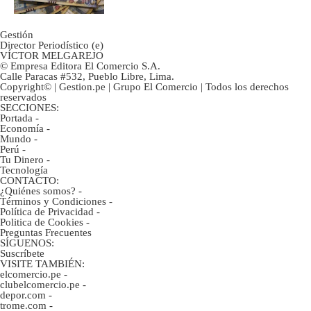
Gestión
Director Periodístico (e)
VÍCTOR MELGAREJO
© Empresa Editora El Comercio S.A.
Calle Paracas #532, Pueblo Libre, Lima.
Copyright© | Gestion.pe | Grupo El Comercio | Todos los derechos
reservados
SECCIONES:
Portada
-
Economía
-
Mundo
-
Perú
-
Tu Dinero
-
Tecnología
CONTACTO:
¿Quiénes somos?
-
Términos y Condiciones
-
Política de Privacidad
-
Politica de Cookies
-
Preguntas Frecuentes
SÍGUENOS:
Suscríbete
VISITE TAMBIÉN:
elcomercio.pe
-
clubelcomercio.pe
-
depor.com
-
trome.com
-