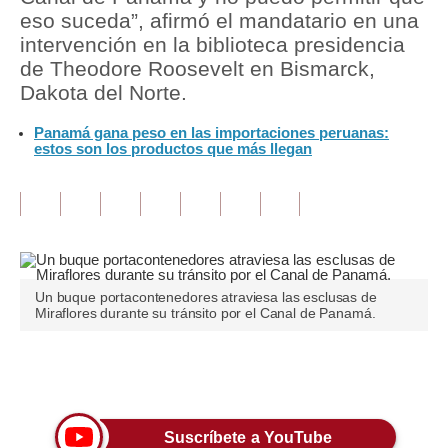
eso suceda”, afirmó el mandatario en una
Tu Dinero
intervención en la biblioteca presidencia
de Theodore Roosevelt en Bismarck,
Finanzas Personales
Dakota del Norte.
Inmobiliarias
Panamá gana peso en las importaciones peruanas:
estos son los productos que más llegan
Plus G
Opinión
Editorial
Pregunta de hoy
Un buque portacontenedores atraviesa las esclusas de
Miraflores durante su tránsito por el Canal de Panamá.
Blogs
Tendencias
Únete a nuestro canal
Lujo
Suscríbete a YouTube
Viajes