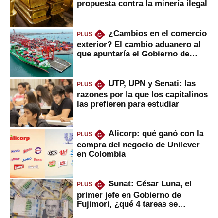
propuesta contra la minería ilegal
¿Cambios en el comercio
PLUS
G
exterior? El cambio aduanero al
que apuntaría el Gobierno de
Fujimori
UTP, UPN y Senati: las
PLUS
G
razones por la que los capitalinos
las prefieren para estudiar
Alicorp: qué ganó con la
PLUS
G
compra del negocio de Unilever
en Colombia
Sunat: César Luna, el
PLUS
G
primer jefe en Gobierno de
Fujimori, ¿qué 4 tareas se
marcan urgentes?