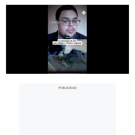
Notas Contratadas
Podcast
Gestión TV
Videos
Fotogalerías
gestion.pe
¿quiénes
Somos?
Términos
Y
Condiciones
Política
De
Privacidad