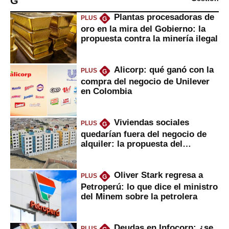
G
Plantas procesadoras de
PLUS
G
oro en la mira del Gobierno: la
propuesta contra la minería ilegal
Alicorp: qué ganó con la
PLUS
G
compra del negocio de Unilever
en Colombia
Viviendas sociales
PLUS
G
quedarían fuera del negocio de
alquiler: la propuesta del
gobierno
Oliver Stark regresa a
PLUS
G
Petroperú: lo que dice el ministro
del Minem sobre la petrolera
Deudas en Infocorp: ¿se
PLUS