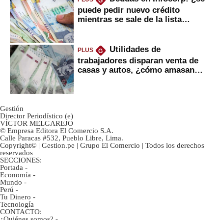
G
puede pedir nuevo crédito
mientras se sale de la lista
negra?
Utilidades de
PLUS
G
trabajadores disparan venta de
casas y autos, ¿cómo amasan
tanta liquidez?
Gestión
Director Periodístico (e)
VÍCTOR MELGAREJO
© Empresa Editora El Comercio S.A.
Calle Paracas #532, Pueblo Libre, Lima.
Copyright© | Gestion.pe | Grupo El Comercio | Todos los derechos
reservados
SECCIONES:
Portada
-
Economía
-
Mundo
-
Perú
-
Tu Dinero
-
Tecnología
CONTACTO:
¿Quiénes somos?
-