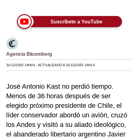
Únete a nuestro canal
Moda
Estilos
Suscríbete a YouTube
Mundo
EEUU
Agencia Bloomberg
México
31/12/2025 14H04
- ACTUALIZADO A 31/12/2025 14H14
España
Internacional
José Antonio Kast no perdió tiempo.
Menos de 36 horas después de ser
Tecnología
elegido próximo presidente de Chile, el
Club del Suscriptor
líder conservador abordó un avión, cruzó
Mix
los Andes y visitó a su aliado ideológico,
G de Gestión
el abanderado libertario argentino Javier