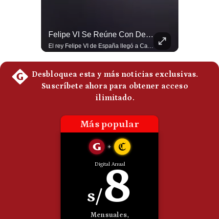
Politica
De
Cookies
¿Irán Se Está Convirtiendo En Un Régimen Militar? | #radar24
Felipe VI Se Reúne Con De La Espriella Antes De La Investidura | Gestión Mundo
Preguntas
Esteban Silva, politólogo internacional, señala que algunos analistas consideran que la estructura religiosa iraní estaría sirviendo para sostener el poder de una cúpula militar. Explica que la Guardia Revolucionaria está aumentando su influencia sobre la seguridad, las decisiones estratégicas y hasta asuntos económicos como el estrecho de Ormuz. #Iran #GuardiaRevolucionaria #Geopolitica #NoticiasInternacionales #Shorts 👉 Suscríbete y activa la campana para no perderte nuestro análisis diario. 🌎 Síguenos en nuestras redes sociales: 📌 Web oficial: https://gestion.pe/mundo/ 📌 LinkedIn: http://bit.ly/3HYIET0 📌 X (Twitter): http://bit.ly/4noZtX9 📌 TikTok: http://bit.ly/4evB6TO
El rey Felipe VI de España llegó a Cali para reunirse con el presidente electo de Colombia, Abelardo de la Espriella, horas antes de su histórica investidura presidencial. Un encuentro clave que refuerza las relaciones diplomáticas y bilaterales entre ambas naciones antes de la ceremonia oficial. ¿Qué opinas sobre el papel diplomático de España en la política latinoamericana? #FelipeVI #DeLaEspriella #Colombia #Espana #PoliticaInternacional #Shorts 👉 Suscríbete y activa la campana para no perderte nuestro análisis diario. 🌎 Síguenos en nuestras redes sociales: 📌 Web oficial: https://gestion.pe/mundo/ 📌 LinkedIn: http://bit.ly/3HYIET0 📌 X (Twitter): http://bit.ly/4noZtX9 📌 TikTok: http://bit.ly/4evB6TO
Frecuentes