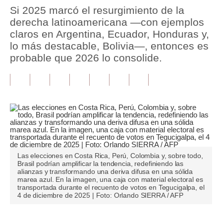
Si 2025 marcó el resurgimiento de la
Tu Dinero
derecha latinoamericana —con ejemplos
claros en Argentina, Ecuador, Honduras y,
Finanzas Personales
lo más destacable, Bolivia—, entonces es
probable que 2026 lo consolide.
Inmobiliarias
Plus G
Opinión
Editorial
Pregunta de hoy
Las elecciones en Costa Rica, Perú, Colombia y, sobre todo,
Blogs
Brasil podrían amplificar la tendencia, redefiniendo las
alianzas y transformando una deriva difusa en una sólida
Tendencias
marea azul. En la imagen, una caja con material electoral es
transportada durante el recuento de votos en Tegucigalpa, el
4 de diciembre de 2025 | Foto: Orlando SIERRA / AFP
Lujo
Viajes