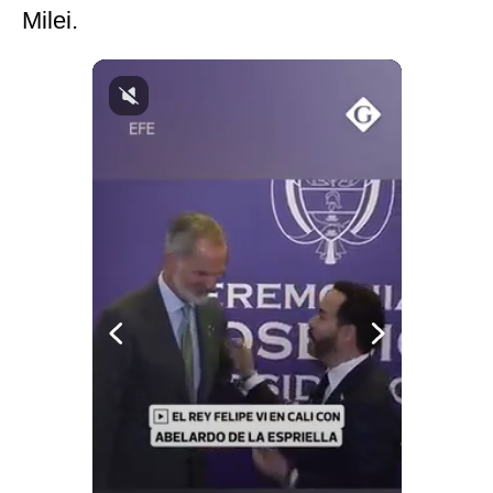
Milei.
Notas Contratadas
Podcast
Gestión TV
Videos
Fotogalerías
gestion.pe
¿quiénes
Somos?
Términos
Y
Condiciones
Política
De
Privacidad