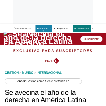
Últimas Noticias
Empresas G
Empresas
G de Gestión
Finanzas
Lo último
Peru Quiosco
SUSCRÍBETE
Portada
EXCLUSIVO PARA SUSCRIPTORES
Empresas
PLUS
G
Management & Empleo
GESTION
>
MUNDO
>
INTERNACIONAL
Economía
Añadir
Gestión
como fuente preferida en
Mercados
Se avecina el año de la
Perú
derecha en América Latina
Política