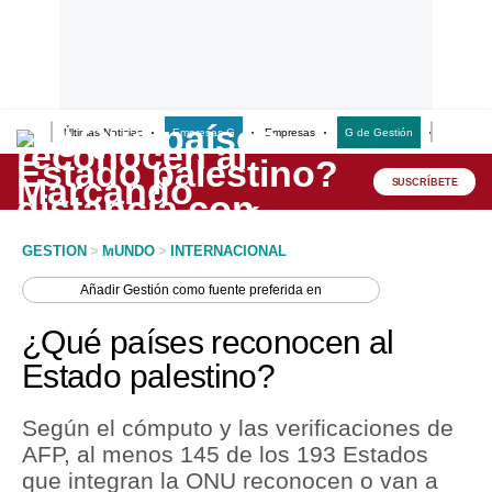
Últimas Noticias
Empresas G
Empresas
G de Gestión
Finanzas
Lo último
Peru Quiosco
SUSCRÍBETE
Portada
GESTION
>
MUNDO
>
INTERNACIONAL
Empresas
Añadir
Gestión
como fuente preferida en
Management & Empleo
¿Qué países reconocen al
Economía
Estado palestino?
Mercados
Según el cómputo y las verificaciones de
Perú
AFP, al menos 145 de los 193 Estados
que integran la ONU reconocen o van a
Política