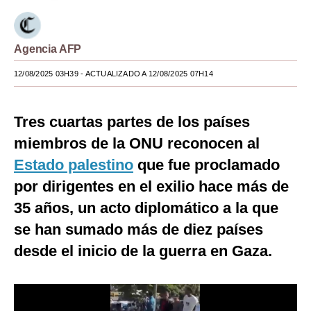
Moda
Estilos
Agencia AFP
12/08/2025 03H39
- ACTUALIZADO A 12/08/2025 07H14
Mundo
EEUU
Tres cuartas partes de los países
México
miembros de la ONU reconocen al
España
Estado palestino
que fue proclamado
por dirigentes en el exilio hace más de
Internacional
35 años, un acto diplomático a la que
Tecnología
se han sumado más de diez países
Club del Suscriptor
desde el inicio de la guerra en Gaza.
Mix
G de Gestión