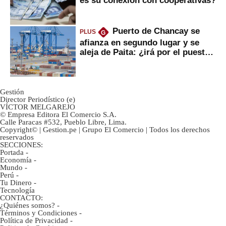
Puerto de Chancay se
PLUS
G
afianza en segundo lugar y se
aleja de Paita: ¿irá por el puesto
1?
Gestión
Director Periodístico (e)
VÍCTOR MELGAREJO
© Empresa Editora El Comercio S.A.
Calle Paracas #532, Pueblo Libre, Lima.
Copyright© | Gestion.pe | Grupo El Comercio | Todos los derechos
reservados
SECCIONES:
Portada
-
Economía
-
Mundo
-
Perú
-
Tu Dinero
-
Tecnología
CONTACTO:
¿Quiénes somos?
-
Términos y Condiciones
-
Política de Privacidad
-