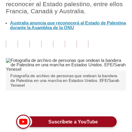
reconocer al Estado palestino, entre ellos
Francia, Canadá y Australia.
Tu Dinero
Australia anuncia que reconocerá al Estado de Palestina
Finanzas Personales
durante la Asamblea de la ONU
Inmobiliarias
Plus G
Opinión
Editorial
Fotografía de archivo de personas que ondean la bandera
de Palestina en una marcha en Estados Unidos. EFE/Sarah
Pregunta de hoy
Yenesel
Blogs
Únete a nuestro canal
Tendencias
Lujo
Suscríbete a YouTube
Viajes