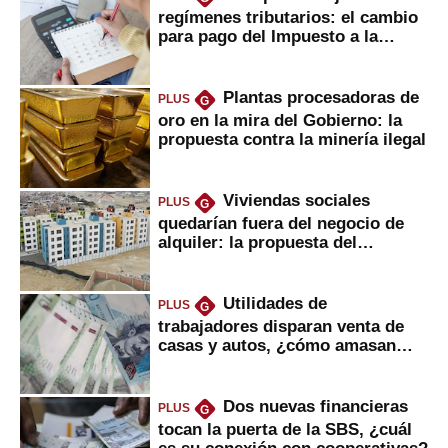
regímenes tributarios: el cambio
para pago del Impuesto a la
Renta
Plantas procesadoras de
PLUS
G
oro en la mira del Gobierno: la
propuesta contra la minería ilegal
Viviendas sociales
PLUS
G
quedarían fuera del negocio de
alquiler: la propuesta del
gobierno
Utilidades de
PLUS
G
trabajadores disparan venta de
casas y autos, ¿cómo amasan
tanta liquidez?
Dos nuevas financieras
PLUS
G
tocan la puerta de la SBS, ¿cuál
es su conexión con cooperativas?