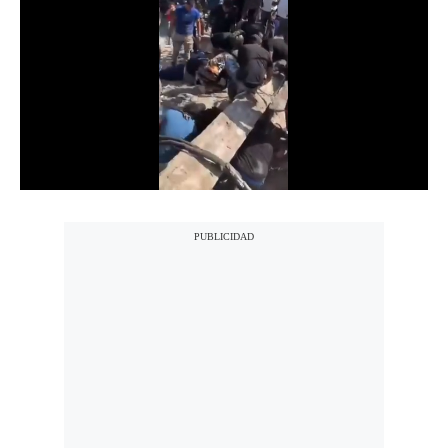
Notas Contratadas
Podcast
Gestión TV
Videos
Fotogalerías
gestion.pe
¿quiénes
Somos?
Términos
Y
Condiciones
Política
De
Privacidad