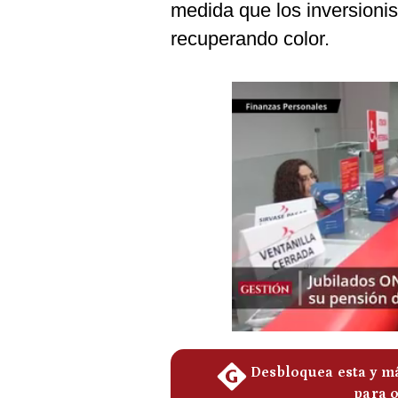
medida que los inversioni
Podcast
recuperando color.
Gestión TV
Videos
Fotogalerías
gestion.pe
¿quiénes
Somos?
Términos
Y
Condiciones
Política
De
Privacidad
Politica