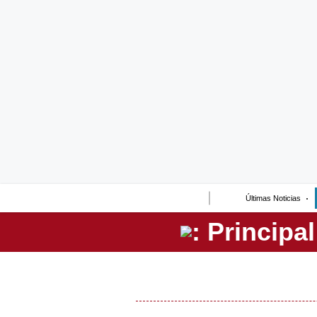
Lo último
Peru Quiosco
Portada
Empresas
Management & Empleo
Economía
Últimas Noticias
Mercados
Perú
Política
Tu Dinero