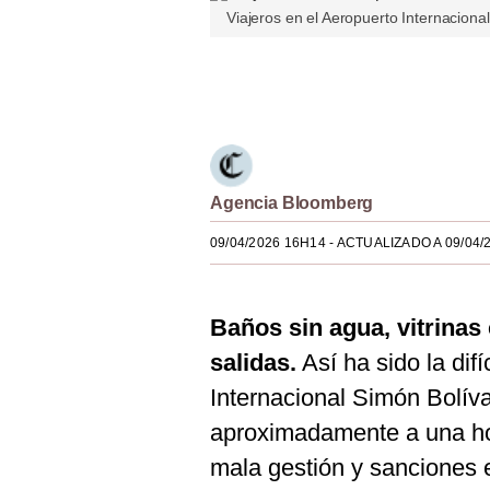
Viajeros en el Aeropuerto Internaciona
Estilos
Mundo
Únete a nuestro canal
EEUU
México
España
Agencia Bloomberg
Internacional
09/04/2026 16H14
- ACTUALIZADO A 09/04/
Tecnología
Baños sin agua, vitrinas
Club del Suscriptor
salidas.
Así ha sido la difí
Mix
Internacional Simón Bolív
G de Gestión
aproximadamente a una hor
Notas Contratadas
mala gestión y sanciones