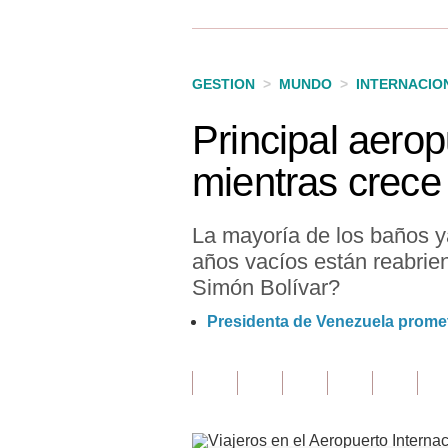
Finanzas Personales
Inmobiliarias
GESTION
>
MUNDO
>
INTERNACIO
Plus G
Principal aero
Opinión
mientras crece 
Editorial
Pregunta de hoy
La mayoría de los baños y
años vacíos están reabrie
Blogs
Simón Bolívar?
Tendencias
Presidenta de Venezuela prome
Lujo
Viajes
Moda