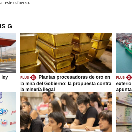
ar este esfuerzo.
US G
 ley
Plantas procesadoras de oro en
G
G
PLUS
PLUS
la mira del Gobierno: la propuesta contra
exteri
la minería ilegal
apuntar