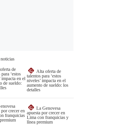
 noticias
G
Alta oferta de
talentos para ‘estos
niveles’ impacta en el
aumento de sueldo: los
detalles
G
La Genovesa
apuesta por crecer en
Lima con franquicias y
línea premium