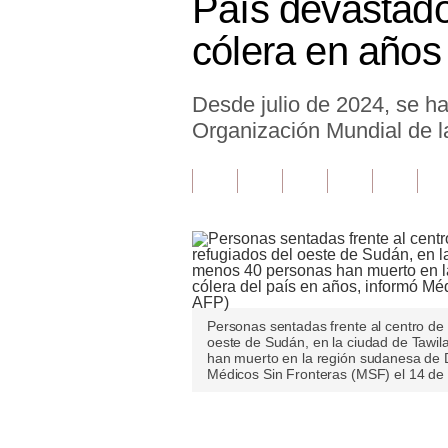
País devastado 
Finanzas Personales
cólera en años
Inmobiliarias
Desde julio de 2024, se h
Plus G
Organización Mundial de 
Opinión
Editorial
Pregunta de hoy
Blogs
Tendencias
Personas sentadas frente al centro de
oeste de Sudán, en la ciudad de Tawil
Lujo
han muerto en la región sudanesa de Da
Médicos Sin Fronteras (MSF) el 14 de
Viajes
Moda
Únete a nuestro canal