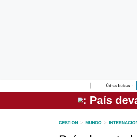
Lo último
Peru Quiosco
Portada
Empresas
Management & Empleo
Economía
Últimas Noticias
Mercados
Perú
Política
GESTION
>
MUNDO
>
INTERNACIO
Tu Dinero