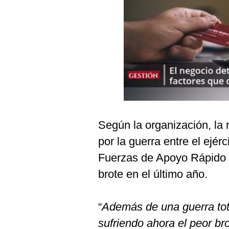
Podcast
Gestión TV
Videos
Fotogalerías
gestion.pe
Según la organización, la 
¿quiénes
Somos?
por la guerra entre el ejér
Fuerzas de Apoyo Rápido (
Términos
Y
brote en el último año.
Condiciones
Política
De
“
Además de una guerra tot
Privacidad
sufriendo ahora el peor bro
Politica