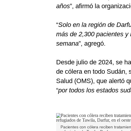
De
años
”, afirmó la organiz
Cookies
Preguntas
Frecuentes
“
Solo en la región de Darf
más de 2,300 pacientes y r
semana
”, agregó.
Desde julio de 2024, se h
de cólera en todo Sudán, 
Salud (OMS), que alertó q
“
por todos los estados su
Pacientes con cólera reciben tratamien