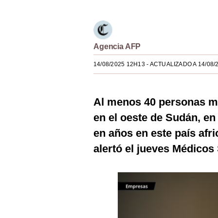
Estilos
Mundo
Agencia AFP
EEUU
14/08/2025 12H13
- ACTUALIZADO A 14/08/
México
España
Al menos 40 personas mu
Internacional
en el oeste de Sudán, en 
Tecnología
en años en este país afri
Club del Suscriptor
alertó el jueves Médicos
Mix
G de Gestión
Notas Contratadas