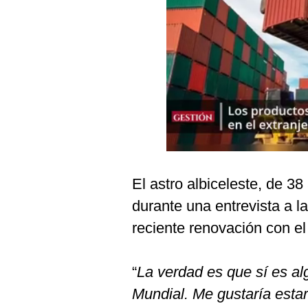
Podcast
Gestión TV
Videos
Fotogalerías
gestion.pe
¿quiénes
El astro albiceleste, de 3
Somos?
durante una entrevista a 
Términos
Y
reciente renovación con el
Condiciones
Política
De
“
La verdad es que sí es alg
Privacidad
Mundial. Me gustaría estar
Politica