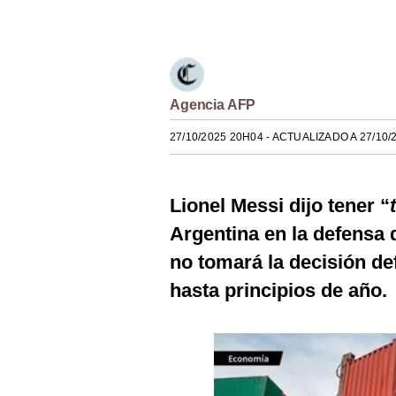
Únete a nuestro canal
Estilos
Mundo
EEUU
Agencia AFP
México
27/10/2025 20H04
- ACTUALIZADO A 27/10/
España
Internacional
Lionel Messi dijo tener “
Tecnología
Argentina en la defensa d
no tomará la decisión def
Club del Suscriptor
hasta principios de año.
Mix
G de Gestión
Notas Contratadas