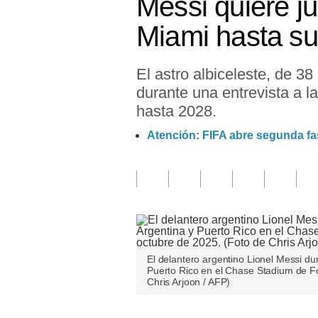
Messi quiere j
Finanzas Personales
Miami hasta s
Inmobiliarias
El astro albiceleste, de 3
Plus G
durante una entrevista a 
Opinión
hasta 2028.
Editorial
Atención: FIFA abre segunda fa
Pregunta de hoy
Blogs
Tendencias
Lujo
El delantero argentino Lionel Messi dur
Puerto Rico en el Chase Stadium de Fo
Viajes
Chris Arjoon / AFP)
Moda