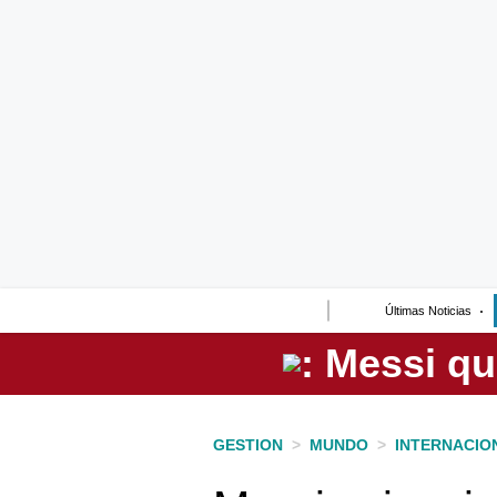
Lo último
Peru Quiosco
Portada
Empresas
Management & Empleo
Economía
Últimas Noticias
Mercados
Perú
Política
GESTION
>
MUNDO
>
INTERNACIO
Tu Dinero