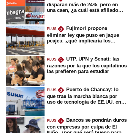
disparan más de 24%, pero en
una caen, ¿a cuál está afiliado
usted?
Fujimori propone
PLUS
G
eliminar ley que puso en jaque
peajes: ¿qué implicaría los
usuarios?
UTP, UPN y Senati: las
PLUS
G
razones por la que los capitalinos
las prefieren para estudiar
Puerto de Chancay: lo
PLUS
G
que trae la marcha blanca por
uso de tecnología de EE.UU. en
mercancías
Bancos se pondrán duros
PLUS
G
con empresas por culpa de El
Niño, ¿por qué será bueno para