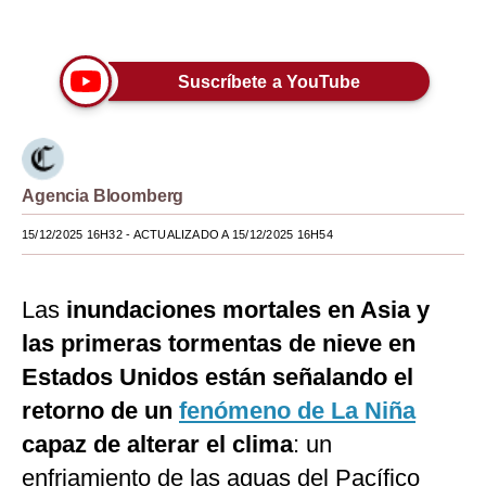
Únete a nuestro canal
Moda
Estilos
Suscríbete a YouTube
Mundo
EEUU
Agencia Bloomberg
México
15/12/2025 16H32
- ACTUALIZADO A 15/12/2025 16H54
España
Internacional
Las
inundaciones mortales en Asia y
Tecnología
las primeras tormentas de nieve en
Estados Unidos están señalando el
Club del Suscriptor
retorno de un
fenómeno de La Niña
Mix
capaz de alterar el clima
: un
G de Gestión
enfriamiento de las aguas del Pacífico