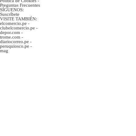
Politica de Cookies
-
Preguntas Frecuentes
SÍGUENOS:
Suscríbete
VISITE TAMBIÉN:
elcomercio.pe
-
clubelcomercio.pe
-
depor.com
-
trome.com
-
diariocorreo.pe
-
peruquiosco.pe
-
mag