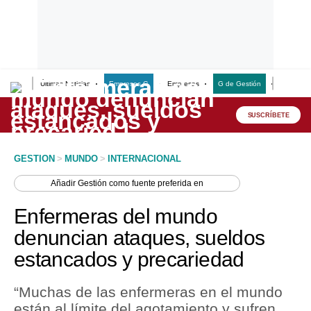
Últimas Noticias
Empresas G
Empresas
G de Gestión
Finanzas
Lo último
Peru Quiosco
SUSCRÍBETE
Portada
GESTION
>
MUNDO
>
INTERNACIONAL
Empresas
Añadir
Gestión
como fuente preferida en
Management & Empleo
Enfermeras del mundo
Economía
denuncian ataques, sueldos
estancados y precariedad
Mercados
Perú
“Muchas de las enfermeras en el mundo
están al límite del agotamiento y sufren
Política