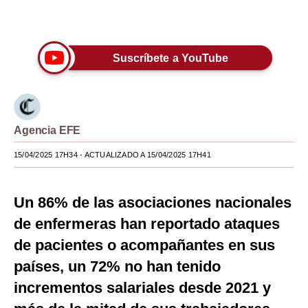
Únete a nuestro canal
Moda
Estilos
Suscríbete a YouTube
Mundo
EEUU
Agencia EFE
México
15/04/2025 17H34
- ACTUALIZADO A 15/04/2025 17H41
España
Internacional
Un 86% de las asociaciones nacionales
Tecnología
de enfermeras han reportado ataques
Club del Suscriptor
de pacientes o acompañantes en sus
países, un 72% no han tenido
Mix
incrementos salariales desde 2021 y
G de Gestión