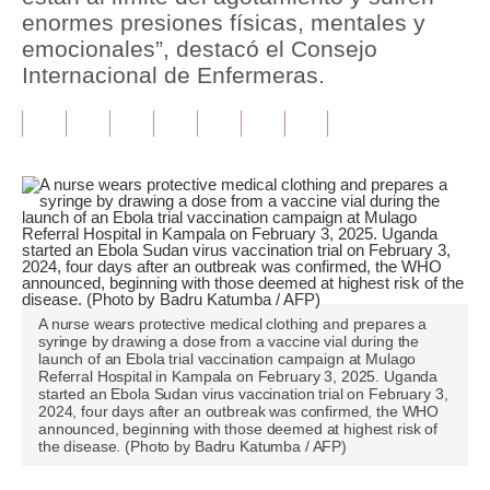
enormes presiones físicas, mentales y
Tu Dinero
emocionales”, destacó el Consejo
Internacional de Enfermeras.
Finanzas Personales
Inmobiliarias
Plus G
Opinión
Editorial
Pregunta de hoy
A nurse wears protective medical clothing and prepares a
syringe by drawing a dose from a vaccine vial during the
Blogs
launch of an Ebola trial vaccination campaign at Mulago
Referral Hospital in Kampala on February 3, 2025. Uganda
Tendencias
started an Ebola Sudan virus vaccination trial on February 3,
2024, four days after an outbreak was confirmed, the WHO
announced, beginning with those deemed at highest risk of
Lujo
the disease. (Photo by Badru Katumba / AFP)
Viajes