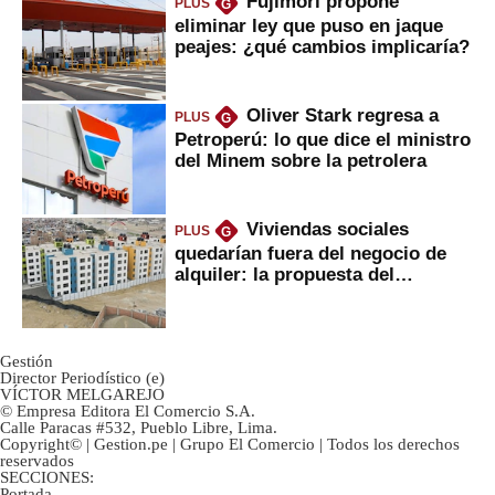
Fujimori propone
PLUS
G
eliminar ley que puso en jaque
peajes: ¿qué cambios implicaría?
Oliver Stark regresa a
PLUS
G
Petroperú: lo que dice el ministro
del Minem sobre la petrolera
Viviendas sociales
PLUS
G
quedarían fuera del negocio de
alquiler: la propuesta del
gobierno
Gestión
Director Periodístico (e)
VÍCTOR MELGAREJO
© Empresa Editora El Comercio S.A.
Calle Paracas #532, Pueblo Libre, Lima.
Copyright© | Gestion.pe | Grupo El Comercio | Todos los derechos
reservados
SECCIONES:
Portada
-