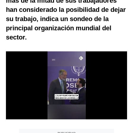
más de la mitad de sus trabajadores
Notas Contratadas
han considerado la posibilidad de dejar
su trabajo, indica un sondeo de la
Podcast
principal organización mundial del
Gestión TV
sector.
Videos
Fotogalerías
gestion.pe
¿quiénes
Somos?
Términos
Y
Condiciones
Política
De
Privacidad