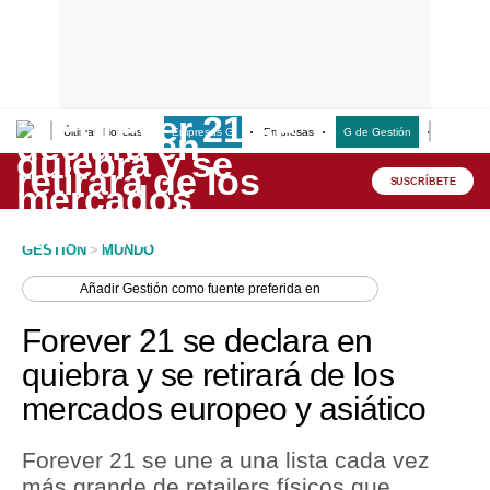
Últimas Noticias
Empresas G
Empresas
G de Gestión
Finanzas
Lo último
Peru Quiosco
SUSCRÍBETE
Portada
GESTION
>
MUNDO
Empresas
Añadir
Gestión
como fuente preferida en
Management & Empleo
Forever 21 se declara en
Economía
quiebra y se retirará de los
mercados europeo y asiático
Mercados
Perú
Forever 21 se une a una lista cada vez
más grande de retailers físicos que
Política