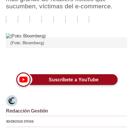
sucumben, víctimas del e-commerce.
Tu Dinero
Finanzas Personales
Inmobiliarias
(Foto: Bloomberg)
Plus G
Opinión
Únete a nuestro canal
Editorial
Suscríbete a YouTube
Pregunta de hoy
Blogs
Tendencias
Redacción Gestión
Lujo
30/09/2019 07H36
Viajes