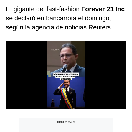
El gigante del fast-fashion
Forever 21 Inc
Moda
se declaró en bancarrota el domingo,
Estilos
según la agencia de noticias Reuters.
Mundo
EEUU
México
España
Internacional
Tecnología
Club del Suscriptor
Mix
G de Gestión