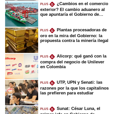
¿Cambios en el comercio
PLUS
G
exterior? El cambio aduanero al
que apuntaría el Gobierno de
Fujimori
Plantas procesadoras de
PLUS
G
oro en la mira del Gobierno: la
propuesta contra la minería ilegal
Alicorp: qué ganó con la
PLUS
G
compra del negocio de Unilever
en Colombia
UTP, UPN y Senati: las
PLUS
G
razones por la que los capitalinos
las prefieren para estudiar
Sunat: César Luna, el
PLUS
G