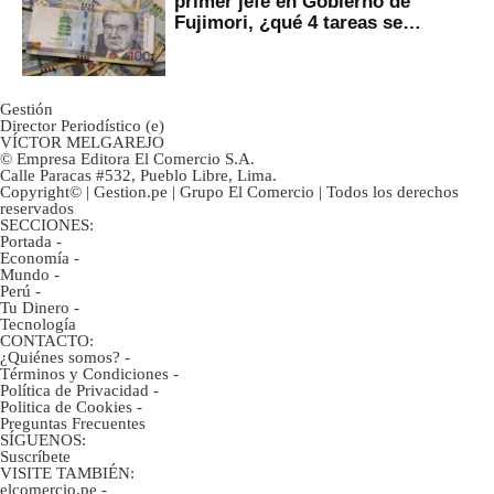
primer jefe en Gobierno de
Fujimori, ¿qué 4 tareas se
marcan urgentes?
Gestión
Director Periodístico (e)
VÍCTOR MELGAREJO
© Empresa Editora El Comercio S.A.
Calle Paracas #532, Pueblo Libre, Lima.
Copyright© | Gestion.pe | Grupo El Comercio | Todos los derechos
reservados
SECCIONES:
Portada
-
Economía
-
Mundo
-
Perú
-
Tu Dinero
-
Tecnología
CONTACTO:
¿Quiénes somos?
-
Términos y Condiciones
-
Política de Privacidad
-
Politica de Cookies
-
Preguntas Frecuentes
SÍGUENOS:
Suscríbete
VISITE TAMBIÉN:
elcomercio.pe
-