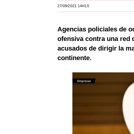
Estilos
27/09/2021 14H10
Mundo
Agencias policiales de 
EEUU
ofensiva contra una red 
México
acusados de dirigir la ma
España
continente.
Internacional
Tecnología
Club del Suscriptor
Mix
G de Gestión
Notas Contratadas