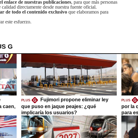
el enlace de nuestras publicaciones
, para que más personas
calidad directamente desde nuestra fuente oficial.
tar de todo el contenido exclusivo
que elaboramos para
ar este esfuerzo.
US G
e
Fujimori propone eliminar ley
G
G
PLUS
PLUS
a caen,
que puso en jaque peajes: ¿qué
por la 
implicaría los usuarios?
para es