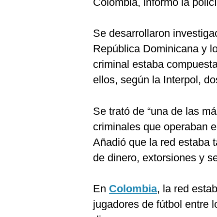
Colombia, informó la polic
De
Cookies
Preguntas
Se desarrollaron investig
Frecuentes
República Dominicana y l
criminal estaba compuest
ellos, según la Interpol, d
Se trató de “una de las m
criminales que operaban 
Añadió que la red estaba 
de dinero, extorsiones y s
En
Colombia
, la red esta
jugadores de fútbol entre 