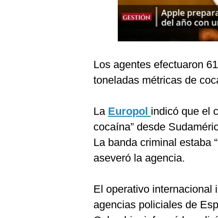
Podcast
Gestión TV
Videos
Los agentes efectuaron 61
Fotogalerías
toneladas métricas de coca
gestion.pe
La
Europol
indicó que el 
¿quiénes
cocaína” desde Sudaméric
Somos?
La banda criminal estaba 
Términos
aseveró la agencia.
Y
Condiciones
Política
El operativo internacional 
De
Privacidad
agencias policiales de Es
Politica