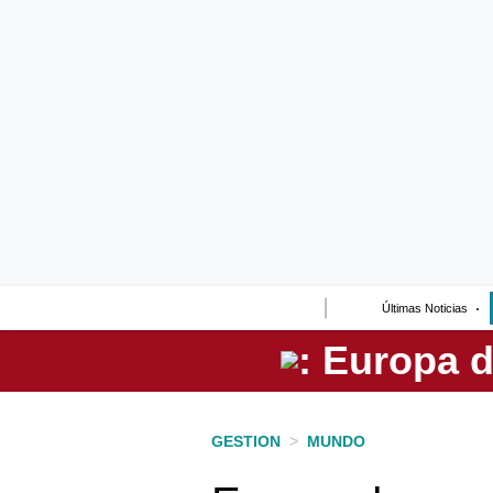
Lo último
Peru Quiosco
Portada
Empresas
Management & Empleo
Economía
Últimas Noticias
Mercados
Perú
Política
GESTION
>
MUNDO
Tu Dinero