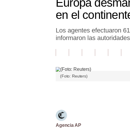
Europa desmant
Finanzas Personales
en el continent
Inmobiliarias
Los agentes efectuaron 61
Plus G
informaron las autoridades
Opinión
Editorial
Pregunta de hoy
(Foto: Reuters)
Blogs
Tendencias
Únete a nuestro canal
Lujo
Viajes
Moda
Agencia AP