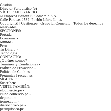
Gestión
Director Periodístico (e)
VÍCTOR MELGAREJO
© Empresa Editora El Comercio S.A.
Calle Paracas #532, Pueblo Libre, Lima.
Copyright© | Gestion.pe | Grupo El Comercio | Todos los derechos
reservados
SECCIONES:
Portada
-
Economía
-
Mundo
-
Perú
-
Tu Dinero
-
Tecnología
CONTACTO:
¿Quiénes somos?
-
Términos y Condiciones
-
Política de Privacidad
-
Politica de Cookies
-
Preguntas Frecuentes
SÍGUENOS:
Suscríbete
VISITE TAMBIÉN:
elcomercio.pe
-
clubelcomercio.pe
-
depor.com
-
trome.com
-
diariocorreo.pe
-
peruquiosco.pe
-