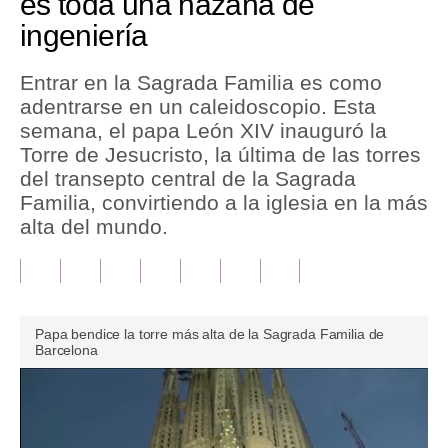
es toda una hazaña de
ingeniería
Tu Dinero
Finanzas Personales
Entrar en la Sagrada Familia es como
adentrarse en un caleidoscopio. Esta
Inmobiliarias
semana, el papa León XIV inauguró la
Torre de Jesucristo, la última de las torres
Plus G
del transepto central de la Sagrada
Opinión
Familia, convirtiendo a la iglesia en la más
alta del mundo.
Editorial
Pregunta de hoy
Blogs
Papa bendice la torre más alta de la Sagrada Familia de
Barcelona
Tendencias
Lujo
Viajes