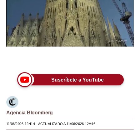
Moda
Estilos
Mundo
EEUU
México
Únete a nuestro canal
España
Suscríbete a YouTube
Internacional
Tecnología
Club del Suscriptor
Agencia Bloomberg
Mix
11/06/2026 12H14
- ACTUALIZADO A 11/06/2026 12H46
G de Gestión