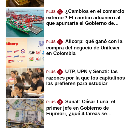
¿Cambios en el comercio
PLUS
G
exterior? El cambio aduanero al
que apuntaría el Gobierno de
Fujimori
Alicorp: qué ganó con la
PLUS
G
compra del negocio de Unilever
en Colombia
UTP, UPN y Senati: las
PLUS
G
razones por la que los capitalinos
las prefieren para estudiar
Sunat: César Luna, el
PLUS
G
primer jefe en Gobierno de
Fujimori, ¿qué 4 tareas se
marcan urgentes?