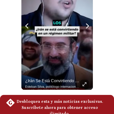
Politica
De
Cookies
Preguntas
Frecuentes
¿Por Qué EE.UU. Necesita Desesperadamente Al Golfo? | Gestión Mundo
¿Irán Se Está Convirtiendo En Un Régimen Militar? | #radar24
Esteban Silva, politólogo internacional, explica que Estados Unidos necesita el apoyo territorial y marítimo de sus aliados del Golfo para operar cerca de Irán. Según su análisis, Teherán busca amenazar su estabilidad energética y económica para que estos gobiernos presionen a Washington y lo obliguen a negociar. #Iran #EEUU #Geopolitica #NoticiasInternacionales #Shorts 👉 Suscríbete y activa la campana para no perderte nuestro análisis diario. 🌎 Síguenos en nuestras redes sociales: 📌 Web oficial: https://gestion.pe/mundo/ 📌 LinkedIn: http://bit.ly/3HYIET0 📌 X (Twitter): http://bit.ly/4noZtX9 📌 TikTok: http://bit.ly/4evB6TO
Esteban Silva, politólogo internacional, señala que algunos analistas consideran que la estructura religiosa iraní estaría sirviendo para sostener el poder de una cúpula militar. Explica que la Guardia Revolucionaria está aumentando su influencia sobre la seguridad, las decisiones estratégicas y hasta asuntos económicos como el estrecho de Ormuz. #Iran #GuardiaRevolucionaria #Geopolitica #NoticiasInternacionales #Shorts 👉 Suscríbete y activa la campana para no perderte nuestro análisis diario. 🌎 Síguenos en nuestras redes sociales: 📌 Web oficial: https://gestion.pe/mundo/ 📌 LinkedIn: http://bit.ly/3HYIET0 📌 X (Twitter): http://bit.ly/4noZtX9 📌 TikTok: http://bit.ly/4evB6TO