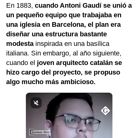
En 1883,
cuando Antoni Gaudí se unió a
Notas Contratadas
un pequeño equipo que trabajaba en
Podcast
una iglesia en Barcelona, ​​el plan era
Gestión TV
diseñar una estructura bastante
modesta
inspirada en una basílica
Videos
italiana. Sin embargo, al año siguiente,
Fotogalerías
cuando el
joven arquitecto catalán se
hizo cargo del proyecto, se propuso
algo mucho más ambicioso.
gestion.pe
¿quiénes
Somos?
Términos
Y
Condiciones
Política
De
Privacidad