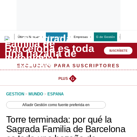
Últimas Noticias
Empresas G
Empresas
G de Gestión
Finanzas
Lo último
Peru Quiosco
SUSCRÍBETE
Portada
EXCLUSIVO PARA SUSCRIPTORES
Empresas
PLUS
G
Management & Empleo
GESTION
>
MUNDO
>
ESPANA
Economía
Añadir
Gestión
como fuente preferida en
Mercados
Torre terminada: por qué la
Perú
Sagrada Familia de Barcelona
Política