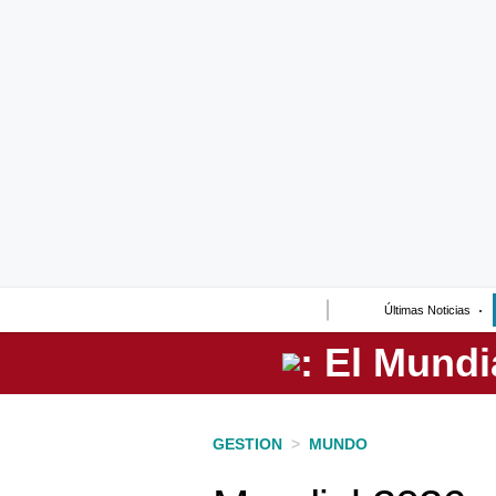
Lo último
Peru Quiosco
Portada
Empresas
Management & Empleo
Economía
Últimas Noticias
Mercados
Perú
Política
GESTION
>
MUNDO
Tu Dinero