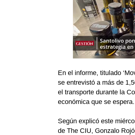
Podcast
Gestión TV
Videos
Fotogalerías
gestion.pe
En el informe, titulado ‘M
¿quiénes
se entrevistó a más de 1
Somos?
el transporte durante la 
Términos
Y
económica que se espera.
Condiciones
Política
De
Según explicó este miércol
Privacidad
de The CIU, Gonzalo Rojón,
Politica