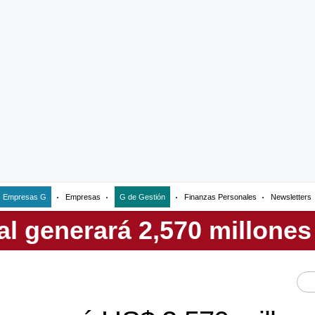
Empresas G
Empresas
G de Gestión
Finanzas Personales
Newsletters