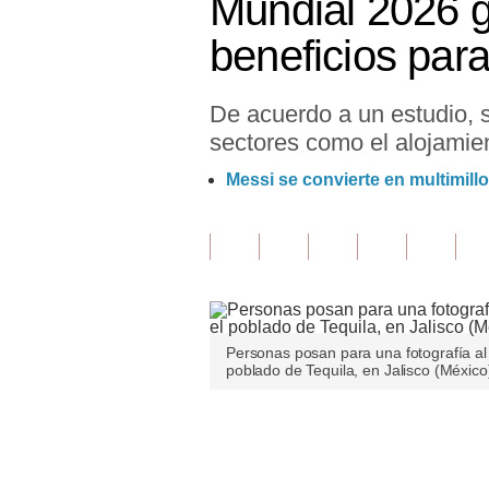
Mundial 2026 g
Finanzas Personales
beneficios par
Inmobiliarias
De acuerdo a un estudio, s
Plus G
sectores como el alojamie
Opinión
Messi se convierte en multimill
Editorial
Pregunta de hoy
Blogs
Tendencias
Personas posan para una fotografía al ex
poblado de Tequila, en Jalisco (Méxic
Lujo
Viajes
Únete a nuestro canal
Moda