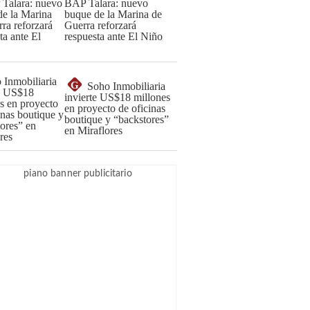
BAP Talara: nuevo
buque de la Marina de
Guerra reforzará
respuesta ante El Niño
G
Soho Inmobiliaria
invierte US$18 millones
en proyecto de oficinas
boutique y “backstores”
en Miraflores