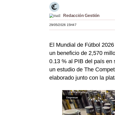
Estilos
Mundo
Redacción Gestión
29/05/2026 15H47
EEUU
México
El Mundial de Fútbol 2026
España
un beneficio de 2,570 mill
Internacional
0.13 % al PIB del país e
Tecnología
un estudio de The Competit
elaborado junto con la pla
Club del Suscriptor
Mix
G de Gestión
Notas Contratadas