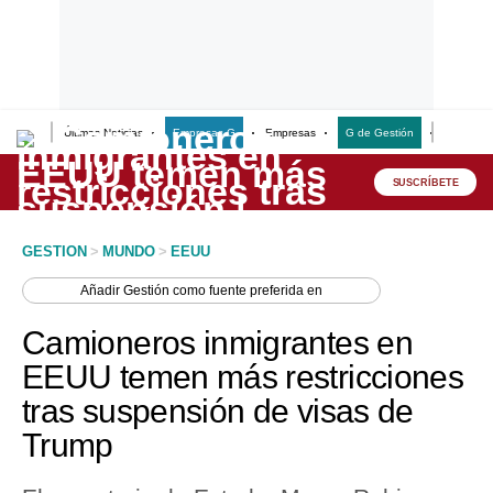
Últimas Noticias
Empresas G
Empresas
G de Gestión
Finanzas
Lo último
Peru Quiosco
SUSCRÍBETE
Portada
GESTION
>
MUNDO
>
EEUU
Empresas
Añadir
Gestión
como fuente preferida en
Management & Empleo
Camioneros inmigrantes en
Economía
EEUU temen más restricciones
tras suspensión de visas de
Mercados
Trump
Perú
Política