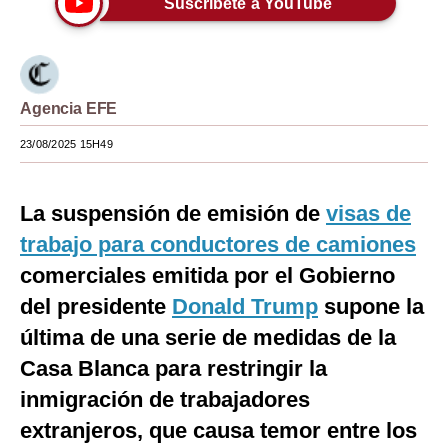
Suscríbete a YouTube
Moda
Estilos
Agencia EFE
Mundo
23/08/2025 15H49
EEUU
México
La suspensión de emisión de
visas de
España
trabajo para conductores de camiones
Internacional
comerciales emitida por el Gobierno
del presidente
Donald Trump
supone la
Tecnología
última de una serie de medidas de la
Club del Suscriptor
Casa Blanca para restringir la
Mix
inmigración de trabajadores
extranjeros, que causa temor entre los
G de Gestión