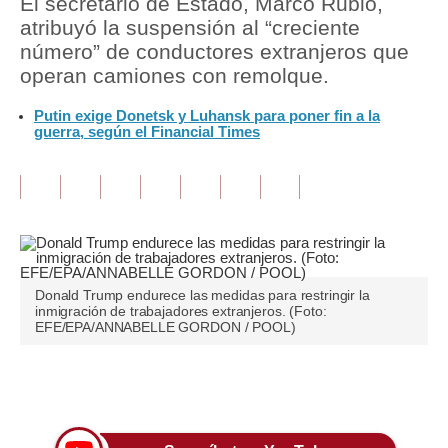
El secretario de Estado, Marco Rubio,
atribuyó la suspensión al “creciente
Tu Dinero
número” de conductores extranjeros que
operan camiones con remolque.
Finanzas Personales
Putin exige Donetsk y Luhansk para poner fin a la
Inmobiliarias
guerra, según el Financial Times
Plus G
Opinión
Editorial
Pregunta de hoy
Donald Trump endurece las medidas para restringir la
inmigración de trabajadores extranjeros. (Foto:
Blogs
EFE/EPA/ANNABELLE GORDON / POOL)
Tendencias
Únete a nuestro canal
Lujo
Viajes