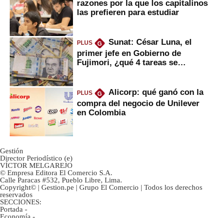
razones por la que los capitalinos
las prefieren para estudiar
Sunat: César Luna, el
PLUS
G
primer jefe en Gobierno de
Fujimori, ¿qué 4 tareas se
marcan urgentes?
Alicorp: qué ganó con la
PLUS
G
compra del negocio de Unilever
en Colombia
Gestión
Director Periodístico (e)
VÍCTOR MELGAREJO
© Empresa Editora El Comercio S.A.
Calle Paracas #532, Pueblo Libre, Lima.
Copyright© | Gestion.pe | Grupo El Comercio | Todos los derechos
reservados
SECCIONES:
Portada
-
Economía
-