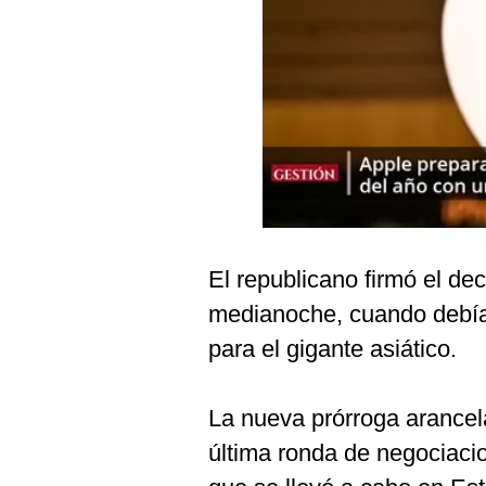
Podcast
Gestión TV
Videos
Fotogalerías
gestion.pe
El republicano firmó el de
¿quiénes
Somos?
medianoche, cuando debía 
Términos
para el gigante asiático.
Y
Condiciones
Política
La nueva prórroga arancela
De
Privacidad
última ronda de negociaci
Politica