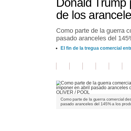
Donald Trump p
Finanzas Personales
de los arancel
Inmobiliarias
Como parte de la guerra c
Plus G
pasado aranceles del 145%
Opinión
El fin de la tregua comercial e
Editorial
Pregunta de hoy
Blogs
Tendencias
Como parte de la guerra comercial des
Lujo
pasado aranceles del 145% a los pro
Viajes
Únete a nuestro canal
Moda