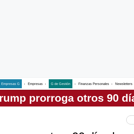
Empresas G
Empresas
G de Gestión
Finanzas Personales
Newsletters