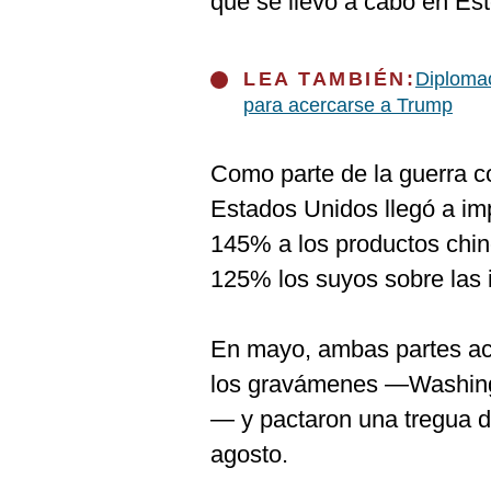
que se llevó a cabo en Est
De
Cookies
Preguntas
Frecuentes
LEA TAMBIÉN:
Diplomac
para acercarse a Trump
Como parte de la guerra c
Estados Unidos llegó a im
145% a los productos chin
125% los suyos sobre las
En mayo, ambas partes ac
los gravámenes —Washingt
— y pactaron una tregua d
agosto.