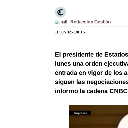
Estilos
Mundo
Redacción Gestión
EEUU
11/08/2025 19H15
México
España
El presidente de Estado
lunes una orden ejecutiv
Internacional
entrada en vigor de los 
Tecnología
siguen las negociaciones
Club del Suscriptor
informó la cadena CNBC
Mix
G de Gestión
Notas Contratadas