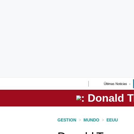
Lo último
Peru Quiosco
Portada
Empresas
Management & Empleo
Economía
Últimas Noticias
Mercados
Perú
Política
GESTION
>
MUNDO
>
EEUU
Tu Dinero