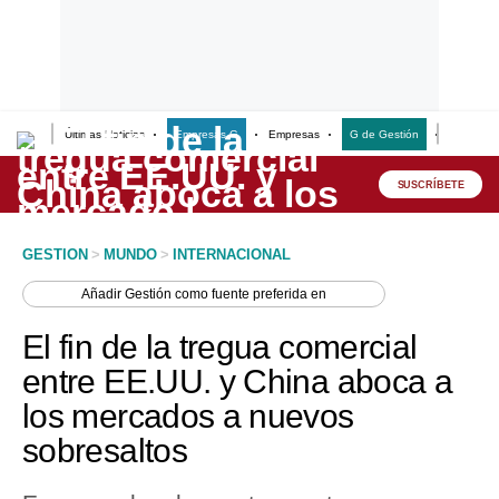
Últimas Noticias
Empresas G
Empresas
G de Gestión
Finanzas
Lo último
Peru Quiosco
SUSCRÍBETE
Portada
GESTION
>
MUNDO
>
INTERNACIONAL
Empresas
Añadir
Gestión
como fuente preferida en
Management & Empleo
El fin de la tregua comercial
Economía
entre EE.UU. y China aboca a
los mercados a nuevos
Mercados
sobresaltos
Perú
Política