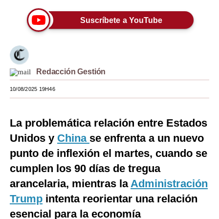
Moda
Suscríbete a YouTube
Estilos
Mundo
Redacción Gestión
EEUU
10/08/2025 19H46
México
España
La problemática relación entre Estados
Internacional
Unidos y
China
se enfrenta a un nuevo
punto de inflexión el martes, cuando se
Tecnología
cumplen los 90 días de tregua
Club del Suscriptor
arancelaria, mientras la
Administración
Mix
Trump
intenta reorientar una relación
G de Gestión
esencial para la economía