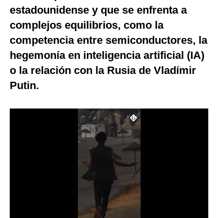
estadounidense y que se enfrenta a
Notas Contratadas
complejos equilibrios, como la
Podcast
competencia entre semiconductores, la
Gestión TV
hegemonía en inteligencia artificial (IA)
o la relación con la Rusia de Vladímir
Videos
Putin.
Fotogalerías
gestion.pe
¿quiénes
Somos?
Términos
Y
Condiciones
Política
De
Privacidad