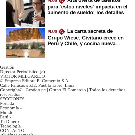
PLUS
G
para ‘estos niveles’ impacta en el
aumento de sueldo: los detalles
La carta secreta de
PLUS
G
Grupo Wiese: Civitano crece en
Perú y Chile, y cocina nueva
marca
Gestión
Director Periodístico (e)
VÍCTOR MELGAREJO
© Empresa Editora El Comercio S.A.
Calle Paracas #532, Pueblo Libre, Lima.
Copyright© | Gestion.pe | Grupo El Comercio | Todos los derechos
reservados
SECCIONES:
Portada
-
Economía
-
Mundo
-
Perú
-
Tu Dinero
-
Tecnología
CONTACTO: