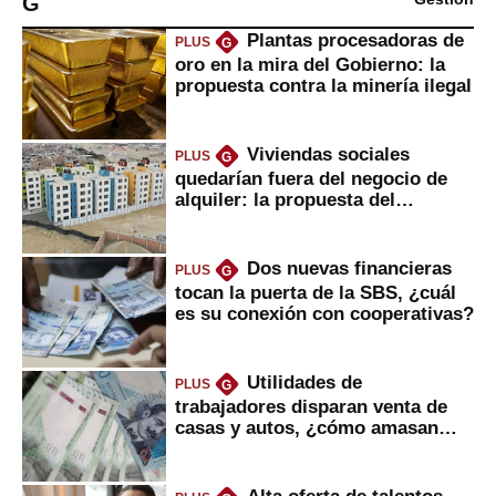
G
Plantas procesadoras de
PLUS
G
oro en la mira del Gobierno: la
propuesta contra la minería ilegal
Viviendas sociales
PLUS
G
quedarían fuera del negocio de
alquiler: la propuesta del
gobierno
Dos nuevas financieras
PLUS
G
tocan la puerta de la SBS, ¿cuál
es su conexión con cooperativas?
Utilidades de
PLUS
G
trabajadores disparan venta de
casas y autos, ¿cómo amasan
tanta liquidez?
Alta oferta de talentos