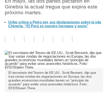
En mayo, las dos partes pactaron en
Ginebra la actual tregua que expira este
Tu Dinero
próximo martes.
Finanzas Personales
Uribe critica a Petro por sus declaraciones sobre la isla
Chinería: “El Perú es nuestro hermano y socio”
Inmobiliarias
Plus G
Opinión
Editorial
Pregunta de hoy
El secretario del Tesoro de EE.UU., Scott Bessent, dijo que
Blogs
tras varias rondas de negociaciones en Europa, las dos
grandes economías mundiales tienen un “principio de
acuerdo” para evitar unos aranceles históricos. Foto:
Tendencias
EFE/Shawn Thew.
Lujo
Únete a nuestro canal
Viajes