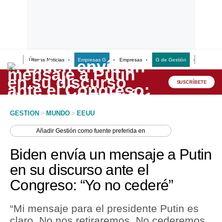
Últimas Noticias
Empresas G
Empresas
G de Gestión
Finanzas
Lo último
Peru Quiosco
SUSCRÍBETE
Portada
GESTION
>
MUNDO
>
EEUU
Empresas
Añadir
Gestión
como fuente preferida en
Management & Empleo
Biden envía un mensaje a Putin
Economía
en su discurso ante el
Congreso: “Yo no cederé”
Mercados
Perú
“Mi mensaje para el presidente Putin es
claro. No nos retiraremos. No cederemos,
Política