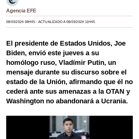
Moda
Agencia EFE
Estilos
08/03/2024 08H45
- ACTUALIZADO A 08/03/2024 11H45
Mundo
El presidente de Estados Unidos, Joe
EEUU
Biden, envió este jueves a su
México
homólogo ruso, Vladímir Putin, un
mensaje durante su discurso sobre el
España
estado de la Unión, afirmando que él no
Internacional
cederá ante sus amenazas a la OTAN y
Tecnología
Washington no abandonará a Ucrania.
Club del Suscriptor
Mix
G de Gestión