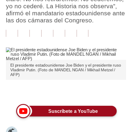
yo no cederé. La Historia nos observa”,
Tu Dinero
afirmó el mandatario estadounidense ante
las dos cámaras del Congreso.
Finanzas Personales
Inmobiliarias
Plus G
Opinión
El presidente estadounidense Joe Biden y el presidente ruso
Vladimir Putin. (Foto de MANDEL NGAN / Mikhail Metzel /
Editorial
AFP)
Pregunta de hoy
Únete a nuestro canal
Blogs
Tendencias
Suscríbete a YouTube
Lujo
Viajes