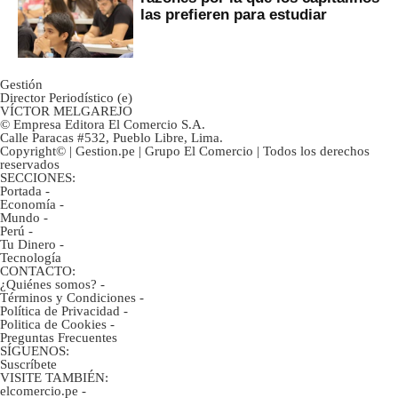
las prefieren para estudiar
Gestión
Director Periodístico (e)
VÍCTOR MELGAREJO
© Empresa Editora El Comercio S.A.
Calle Paracas #532, Pueblo Libre, Lima.
Copyright© | Gestion.pe | Grupo El Comercio | Todos los derechos
reservados
SECCIONES:
Portada
-
Economía
-
Mundo
-
Perú
-
Tu Dinero
-
Tecnología
CONTACTO:
¿Quiénes somos?
-
Términos y Condiciones
-
Política de Privacidad
-
Politica de Cookies
-
Preguntas Frecuentes
SÍGUENOS:
Suscríbete
VISITE TAMBIÉN:
elcomercio.pe
-