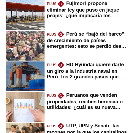
Fujimori propone
PLUS
G
eliminar ley que puso en jaque
peajes: ¿qué implicaría los
usuarios?
Perú se “bajó del barco”
PLUS
G
de crecimiento de países
emergentes: esto se perdió desde
2022
HD Hyundai quiere darle
PLUS
G
un giro a la industria naval en
Perú: los 2 grandes pasos que
daría
Peruanos que venden
PLUS
G
propiedades, reciben herencia o
utilidades: ¿cuál es su nueva
inversión clave?
UTP, UPN y Senati: las
PLUS
G
razones por la que los capitalinos