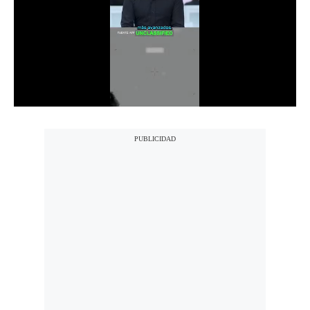
Notas Contratadas
Podcast
Gestión TV
Videos
Fotogalerías
gestion.pe
¿quiénes
Somos?
Términos
Y
Condiciones
Política
De
Privacidad