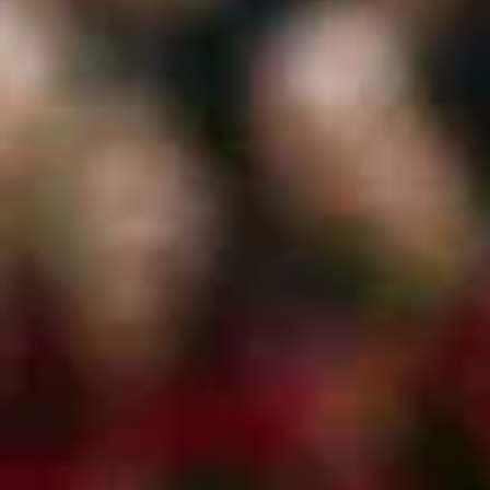
Moda
Estilos
Mundo
EEUU
México
España
Internacional
Tecnología
Club del Suscriptor
Mix
G de Gestión