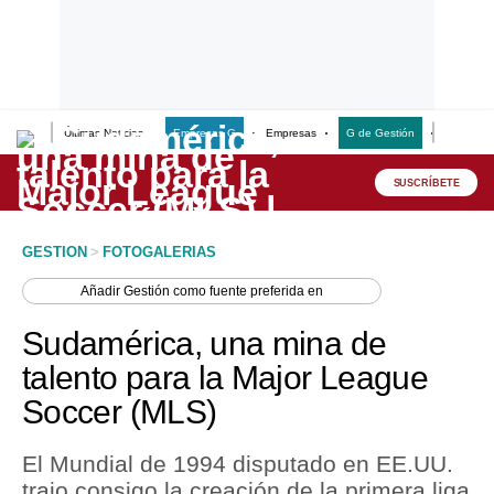
Últimas Noticias
Empresas G
Empresas
G de Gestión
Finanzas
Lo último
Peru Quiosco
SUSCRÍBETE
Portada
GESTION
>
FOTOGALERIAS
Empresas
Añadir
Gestión
como fuente preferida en
Management & Empleo
Sudamérica, una mina de
Economía
talento para la Major League
Soccer (MLS)
Mercados
Perú
El Mundial de 1994 disputado en EE.UU.
trajo consigo la creación de la primera liga
Política