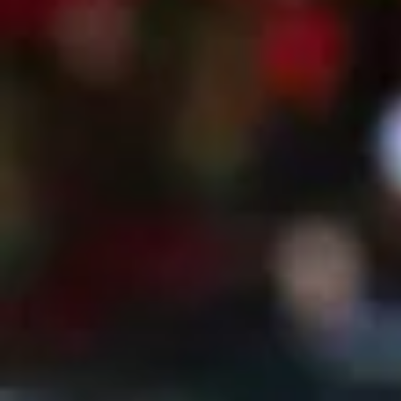
Notas Contratadas
Podcast
Gestión TV
Videos
Fotogalerías
gestion.pe
¿quiénes
Somos?
Términos
Y
Condiciones
Política
De
Privacidad