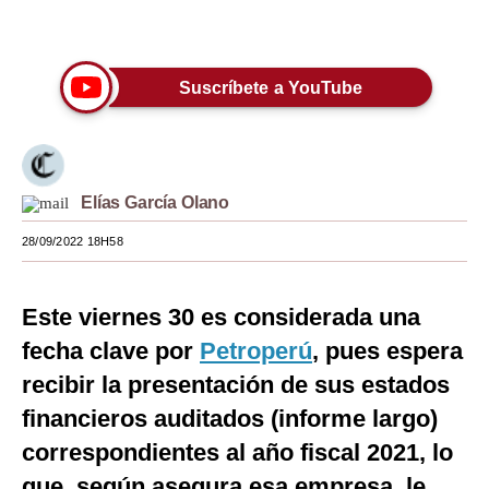
Únete a nuestro canal
Moda
Estilos
Suscríbete a YouTube
Mundo
EEUU
Elías García Olano
México
28/09/2022 18H58
España
Internacional
Este viernes 30 es considerada una
Tecnología
fecha clave por
Petroperú
, pues espera
recibir la presentación de sus estados
Club del Suscriptor
financieros auditados (informe largo)
Mix
correspondientes al año fiscal 2021, lo
G de Gestión
que, según asegura esa empresa, le