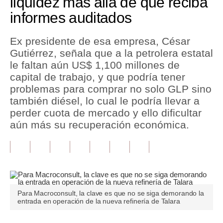
liquidez más allá de que reciba
informes auditados
Tu Dinero
Finanzas Personales
Ex presidente de esa empresa, César
Gutiérrez, señala que a la petrolera estatal
Inmobiliarias
le faltan aún US$ 1,100 millones de
capital de trabajo, y que podría tener
Plus G
problemas para comprar no solo GLP sino
Opinión
también diésel, lo cual le podría llevar a
perder cuota de mercado y ello dificultar
Editorial
aún más su recuperación económica.
Pregunta de hoy
Blogs
Tendencias
Para Macroconsult, la clave es que no se siga demorando la
Lujo
entrada en operación de la nueva refinería de Talara
Viajes