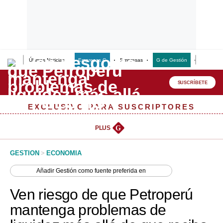
Últimas Noticias
Empresas G
Empresas
G de Gestión
Finanzas
Lo último
Peru Quiosco
SUSCRÍBETE
Portada
EXCLUSIVO PARA SUSCRIPTORES
Empresas
PLUS
G
Management & Empleo
GESTION
>
ECONOMIA
Economía
Añadir
Gestión
como fuente preferida en
Mercados
Ven riesgo de que Petroperú
Perú
mantenga problemas de
Política