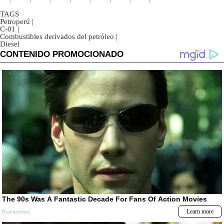
TAGS
Petroperú
|
C-01
|
Combustibles derivados del petróleo
|
Diesel