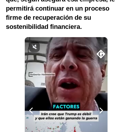
Notas Contratadas
permitirá continuar en un proceso
firme de recuperación de su
Podcast
sostenibilidad financiera.
Gestión TV
Videos
Fotogalerías
gestion.pe
¿quiénes
Somos?
Términos
Y
Condiciones
Política
De
Privacidad