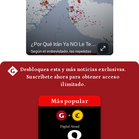
Politica
De
Cookies
Preguntas
Frecuentes
¿Se ROMPEN Las Relaciones Entre Brasil Y Argentina? | Gestión Mundo
¿Por Qué Irán Ya NO Le Teme A Donald Trump? | #radar24
Brasil pidió formalmente que Argentina retire a su embajador tras los cruces verbales entre Javier Milei y Lula da Silva. La crisis bilateral alcanza su punto más crítico en años. #PoliticaLatinoamericana #CrisisDiplomatica #MileiVsLula #BuenosAires #NoticiasDeHoy #Shorts 👉 Suscríbete y activa la campana para no perderte nuestro análisis diario. 🌎 Síguenos en nuestras redes sociales: 📌 Web oficial: https://gestion.pe/mundo/ 📌 LinkedIn: http://bit.ly/3HYIET0 📌 X (Twitter): http://bit.ly/4noZtX9 📌 TikTok: http://bit.ly/4evB6TO
Según el entrevistado, las repetidas amenazas de Donald Trump y sus posteriores retrocesos habrían reducido su credibilidad ante Irán. Los nuevos sectores radicales iraníes interpretarían esta conducta como una señal de debilidad y considerarían que resistir durante meses frente a Estados Unidos ya representa una victoria. #DonaldTrump #Irán #EstadosUnidos #Geopolitica #NoticiasInternacionales #Shorts #MedioOriente 👉 Suscríbete y activa la campana para no perderte nuestro análisis diario. 🌎 Síguenos en nuestras redes sociales: 📌 Web oficial: https://gestion.pe/mundo/ 📌 LinkedIn: http://bit.ly/3HYIET0 📌 X (Twitter): http://bit.ly/4noZtX9 📌 TikTok: http://bit.ly/4evB6TO