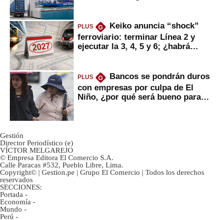
mercancías
Keiko anuncia “shock”
PLUS
G
ferroviario: terminar Línea 2 y
ejecutar la 3, 4, 5 y 6; ¿habrá
avances?
Bancos se pondrán duros
PLUS
G
con empresas por culpa de El
Niño, ¿por qué será bueno para
ahorristas?
Gestión
Director Periodístico (e)
VÍCTOR MELGAREJO
© Empresa Editora El Comercio S.A.
Calle Paracas #532, Pueblo Libre, Lima.
Copyright© | Gestion.pe | Grupo El Comercio | Todos los derechos
reservados
SECCIONES:
Portada
-
Economía
-
Mundo
-
Perú
-