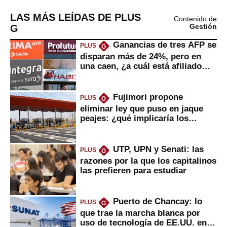
LAS MÁS LEÍDAS DE PLUS
Contenido de
G
Gestión
Ganancias de tres AFP se
PLUS
G
disparan más de 24%, pero en
una caen, ¿a cuál está afiliado
usted?
Fujimori propone
PLUS
G
eliminar ley que puso en jaque
peajes: ¿qué implicaría los
usuarios?
UTP, UPN y Senati: las
PLUS
G
razones por la que los capitalinos
las prefieren para estudiar
Puerto de Chancay: lo
PLUS
G
que trae la marcha blanca por
uso de tecnología de EE.UU. en