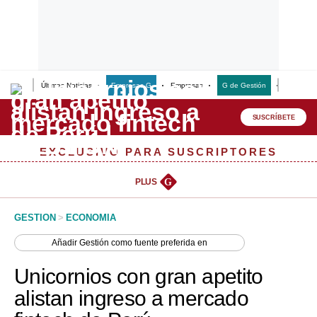
Últimas Noticias
Empresas G
Empresas
G de Gestión
Finanzas
Lo último
Peru Quiosco
SUSCRÍBETE
Portada
EXCLUSIVO PARA SUSCRIPTORES
Empresas
PLUS
G
Management & Empleo
GESTION
>
ECONOMIA
Economía
Añadir
Gestión
como fuente preferida en
Mercados
Unicornios con gran apetito
Perú
alistan ingreso a mercado
Política