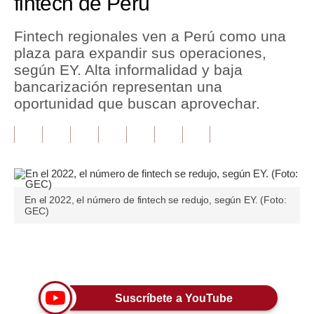
fintech de Perú
Tu Dinero
Fintech regionales ven a Perú como una
plaza para expandir sus operaciones,
Finanzas Personales
según EY. Alta informalidad y baja
Inmobiliarias
bancarización representan una
oportunidad que buscan aprovechar.
Plus G
Opinión
Editorial
Pregunta de hoy
En el 2022, el número de fintech se redujo, según EY. (Foto:
GEC)
Blogs
Tendencias
Únete a nuestro canal
Lujo
Suscríbete a YouTube
Viajes