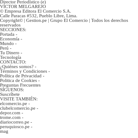
Director Periodístico (e)
VÍCTOR MELGAREJO
© Empresa Editora El Comercio S.A.
Calle Paracas #532, Pueblo Libre, Lima.
Copyright© | Gestion.pe | Grupo El Comercio | Todos los derechos
reservados
SECCIONES:
Portada
-
Economía
-
Mundo
-
Perú
-
Tu Dinero
-
Tecnología
CONTACTO:
¿Quiénes somos?
-
Términos y Condiciones
-
Política de Privacidad
-
Politica de Cookies
-
Preguntas Frecuentes
SÍGUENOS:
Suscríbete
VISITE TAMBIÉN:
elcomercio.pe
-
clubelcomercio.pe
-
depor.com
-
trome.com
-
diariocorreo.pe
-
peruquiosco.pe
-
mag