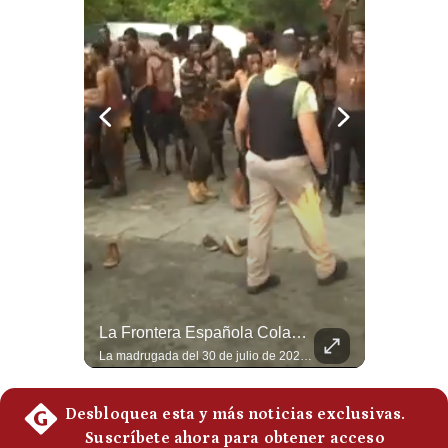
Notas Contratadas
Podcast
Gestión TV
Videos
Fotogalerías
gestion.pe
¿quiénes
Somos?
Abelardo De La Espriella Se Reúne Con Javier Milei En Cali | Gestión Mundo
La Frontera Española Colapsa ¿Qué Está Pasando En Ceuta? | Gestión Mundo
Términos
El presidente electo de Colombia, Abelardo de la Espriella, sostuvo una reunión bilateral en Cali con el mandatario argentino Javier Milei. El encuentro se dio pocas horas antes de la ceremonia de investidura presidencial para el periodo 2026-2030, marcando el inicio de una nueva alianza estratégica regional. #DeLaEspriella #JavierMilei #Colombia #Argentina #PoliticaLatina #Shorts 👉 Suscríbete y activa la campana para no perderte nuestro análisis diario. 🌎 Síguenos en nuestras redes sociales: 📌 Web oficial: https://gestion.pe/mundo/ 📌 LinkedIn: http://bit.ly/3HYIET0 📌 X (Twitter): http://bit.ly/4noZtX9 📌 TikTok: http://bit.ly/4evB6TO
La madrugada del 30 de julio de 2026 marcó un antes y un después en el Estrecho de Gibraltar. En cuestión de horas, cerca de 72.000 migrantes marroquíes ingresaron al territorio español de Ceuta, desbordando por completo a una ciudad de apenas 85.000 habitantes. En este video, explicamos los detalles de la emergencia humana y las ramificaciones geopolíticas del conflicto: la trampa de los rumores en redes sociales, el rol de Marruecos, el acercamiento de España a Argelia y la respuesta de la Unión Europea ante las amenazas de suspensión del Tratado Schengen. #Ceuta #España #Marruecos #Geopolitica #PedroSanchez #NoticiasInternacionales #Schengen #Europa #CrisisMigratoria 👉 Suscríbete y activa la campana para no perderte nuestro análisis diario. 🌎 Síguenos en nuestras redes sociales: 📌 Web oficial: https://gestion.pe/mundo/ 📌 LinkedIn: http://bit.ly/3HYIET0 📌 X (Twitter): http://bit.ly/4noZtX9 📌 TikTok: http://bit.ly/4evB6TO
Y
Condiciones
Política
De
Privacidad