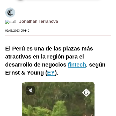
Moda
Estilos
Jonathan Terranova
Mundo
02/06/2023 05H40
EEUU
El Perú es una de las plazas más
México
atractivas en la región para el
España
desarrollo de negocios
fintech
, según
Internacional
Ernst & Young (
EY
).
Tecnología
Club del Suscriptor
Mix
G de Gestión