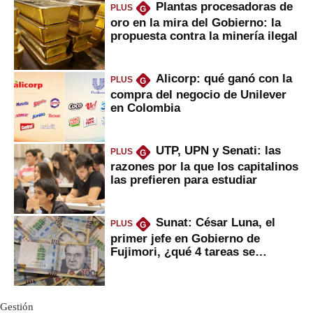
Plantas procesadoras de
PLUS
G
oro en la mira del Gobierno: la
propuesta contra la minería ilegal
Alicorp: qué ganó con la
PLUS
G
compra del negocio de Unilever
en Colombia
UTP, UPN y Senati: las
PLUS
G
razones por la que los capitalinos
las prefieren para estudiar
Sunat: César Luna, el
PLUS
G
primer jefe en Gobierno de
Fujimori, ¿qué 4 tareas se
marcan urgentes?
Gestión