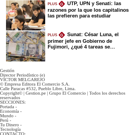
UTP, UPN y Senati: las
PLUS
G
razones por la que los capitalinos
las prefieren para estudiar
Sunat: César Luna, el
PLUS
G
primer jefe en Gobierno de
Fujimori, ¿qué 4 tareas se
marcan urgentes?
Gestión
Director Periodístico (e)
VÍCTOR MELGAREJO
© Empresa Editora El Comercio S.A.
Calle Paracas #532, Pueblo Libre, Lima.
Copyright© | Gestion.pe | Grupo El Comercio | Todos los derechos
reservados
SECCIONES:
Portada
-
Economía
-
Mundo
-
Perú
-
Tu Dinero
-
Tecnología
CONTACTO: