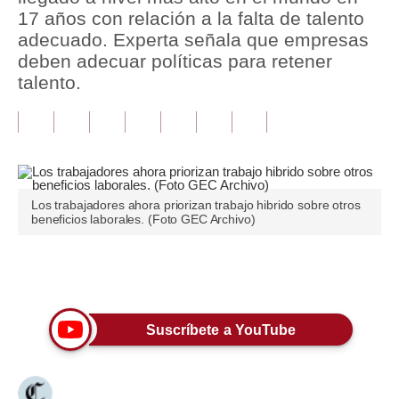
17 años con relación a la falta de talento
Tu Dinero
adecuado. Experta señala que empresas
deben adecuar políticas para retener
Finanzas Personales
talento.
Inmobiliarias
Plus G
Opinión
Los trabajadores ahora priorizan trabajo hibrido sobre otros
Editorial
beneficios laborales. (Foto GEC Archivo)
Pregunta de hoy
Únete a nuestro canal
Blogs
Tendencias
Suscríbete a YouTube
Lujo
Viajes