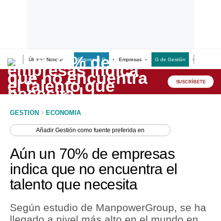
Últimas Noticias
Empresas G
Empresas
G de Gestión
Finanzas
Lo último
Peru Quiosco
SUSCRÍBETE
Portada
GESTION
>
ECONOMIA
Empresas
Añadir
Gestión
como fuente preferida en
Management & Empleo
Aún un 70% de empresas
Economía
indica que no encuentra el
talento que necesita
Mercados
Perú
Según estudio de ManpowerGroup, se ha
llegado a nivel más alto en el mundo en
Política