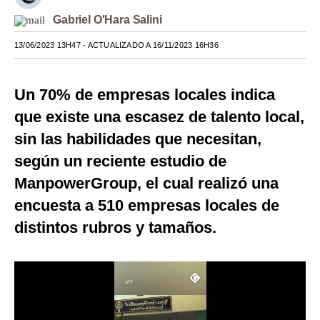
Gabriel O'Hara Salini
Moda
13/06/2023 13H47
- ACTUALIZADO A 16/11/2023 16H36
Estilos
Mundo
Un 70% de empresas locales indica
EEUU
que existe una escasez de talento local,
México
sin las habilidades que necesitan,
según un reciente estudio de
España
ManpowerGroup, el cual realizó una
Internacional
encuesta a 510 empresas locales de
Tecnología
distintos rubros y tamaños.
Club del Suscriptor
Mix
G de Gestión