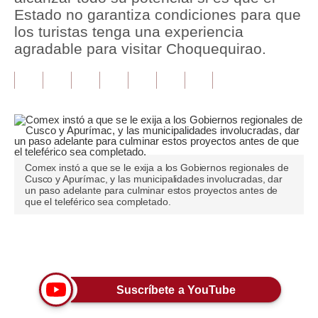
Estado no garantiza condiciones para que
Tu Dinero
los turistas tenga una experiencia
agradable para visitar Choquequirao.
Finanzas Personales
Inmobiliarias
Plus G
Opinión
Comex instó a que se le exija a los Gobiernos regionales de
Editorial
Cusco y Apurímac, y las municipalidades involucradas, dar
un paso adelante para culminar estos proyectos antes de
Pregunta de hoy
que el teleférico sea completado.
Blogs
Únete a nuestro canal
Tendencias
Lujo
Suscríbete a YouTube
Viajes