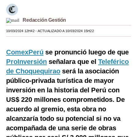
Moda
Redacción Gestión
Estilos
10/03/2024 12H42
- ACTUALIZADO A 10/03/2024 15H22
Mundo
EEUU
ComexPerú
se pronunció luego de que
México
ProInversión
señalara que el
Teleférico
de Choquequirao
será la asociación
España
público-privada turística de mayor
Internacional
inversión en la historia del Perú con
Tecnología
US$ 220 millones comprometidos. De
Club del Suscriptor
acuerdo al gremio, esta obra no
alcanzaría todo su potencial si no va
Mix
acompañada de una serie de obras
G de Gestión