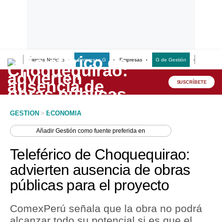
Últimas Noticias
Empresas G
Empresas
G de Gestión
Finanzas
Lo último
Peru Quiosco
SUSCRÍBETE
Portada
GESTION
>
ECONOMIA
Empresas
Añadir
Gestión
como fuente preferida en
Management & Empleo
Teleférico de Choquequirao:
Economía
advierten ausencia de obras
públicas para el proyecto
Mercados
Perú
ComexPerú señala que la obra no podrá
alcanzar todo su potencial si es que el
Política