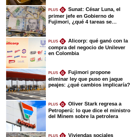
Sunat: César Luna, el
PLUS
G
primer jefe en Gobierno de
Fujimori, ¿qué 4 tareas se
marcan urgentes?
Alicorp: qué ganó con la
PLUS
G
compra del negocio de Unilever
en Colombia
Fujimori propone
PLUS
G
eliminar ley que puso en jaque
peajes: ¿qué cambios implicaría?
Oliver Stark regresa a
PLUS
G
Petroperú: lo que dice el ministro
del Minem sobre la petrolera
Viviendas sociales
PLUS
G