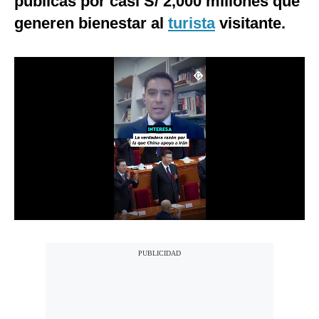
públicas por casi S/ 2,000 millones que
Notas Contratadas
generen bienestar al
turista
visitante.
Podcast
Gestión TV
Videos
Fotogalerías
gestion.pe
¿quiénes
Somos?
Términos
Y
Condiciones
Política
De
Privacidad