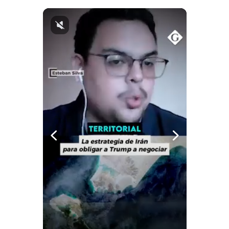
Notas Contratadas
Podcast
Gestión TV
Videos
Fotogalerías
gestion.pe
¿quiénes
Somos?
Términos
Y
Condiciones
Política
De
Privacidad