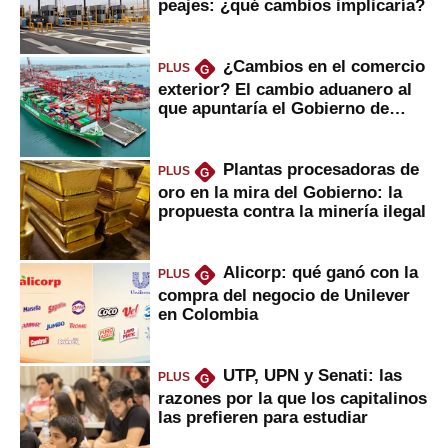
peajes: ¿qué cambios implicaría?
¿Cambios en el comercio
PLUS
G
exterior? El cambio aduanero al
que apuntaría el Gobierno de
Fujimori
Plantas procesadoras de
PLUS
G
oro en la mira del Gobierno: la
propuesta contra la minería ilegal
Alicorp: qué ganó con la
PLUS
G
compra del negocio de Unilever
en Colombia
UTP, UPN y Senati: las
PLUS
G
razones por la que los capitalinos
las prefieren para estudiar