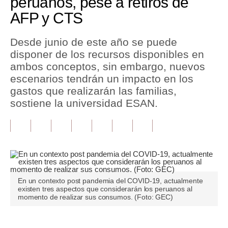
peruanos, pese a retiros de
AFP y CTS
Tu Dinero
Finanzas Personales
Desde junio de este año se puede
disponer de los recursos disponibles en
Inmobiliarias
ambos conceptos, sin embargo, nuevos
escenarios tendrán un impacto en los
Plus G
gastos que realizarán las familias,
Opinión
sostiene la universidad ESAN.
Editorial
Pregunta de hoy
Blogs
En un contexto post pandemia del COVID-19, actualmente
Tendencias
existen tres aspectos que considerarán los peruanos al
momento de realizar sus consumos. (Foto: GEC)
Lujo
Viajes