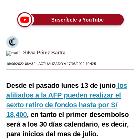
Únete a nuestro canal
Moda
Suscríbete a YouTube
Estilos
Mundo
EEUU
Silvia Pérez Bartra
México
16/06/2022 06H32
- ACTUALIZADO A 17/06/2022 19H25
España
Desde el pasado lunes 13 de junio
Internacional
los
afiliados a la AFP pueden realizar el
Tecnología
sexto retiro de fondos hasta por S/
Club del Suscriptor
18,400
, en tanto el primer desembolso
Mix
será a los 30 días calendario, es decir,
para inicios del mes de julio.
G de Gestión