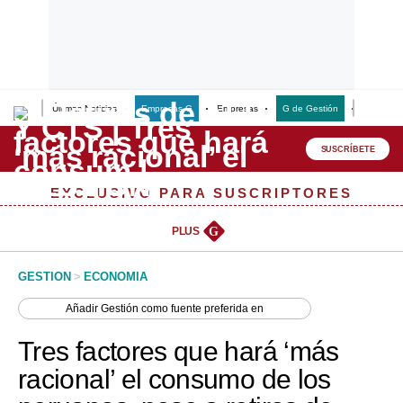
Últimas Noticias
Empresas G
Empresas
G de Gestión
Finanzas
Lo último
Peru Quiosco
SUSCRÍBETE
Portada
EXCLUSIVO PARA SUSCRIPTORES
Empresas
PLUS
G
Management & Empleo
GESTION
>
ECONOMIA
Economía
Añadir
Gestión
como fuente preferida en
Mercados
Tres factores que hará ‘más
Perú
racional’ el consumo de los
Política