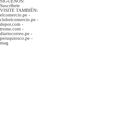
SÍGUENOS:
Suscríbete
VISITE TAMBIÉN:
elcomercio.pe
-
clubelcomercio.pe
-
depor.com
-
trome.com
-
diariocorreo.pe
-
peruquiosco.pe
-
mag