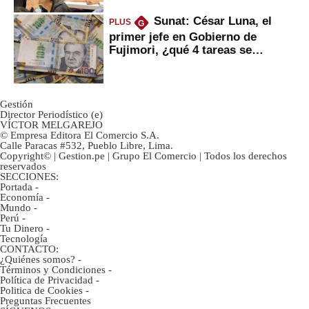
Sunat: César Luna, el
PLUS
G
primer jefe en Gobierno de
Fujimori, ¿qué 4 tareas se
marcan urgentes?
Gestión
Director Periodístico (e)
VÍCTOR MELGAREJO
© Empresa Editora El Comercio S.A.
Calle Paracas #532, Pueblo Libre, Lima.
Copyright© | Gestion.pe | Grupo El Comercio | Todos los derechos
reservados
SECCIONES:
Portada
-
Economía
-
Mundo
-
Perú
-
Tu Dinero
-
Tecnología
CONTACTO:
¿Quiénes somos?
-
Términos y Condiciones
-
Política de Privacidad
-
Politica de Cookies
-
Preguntas Frecuentes