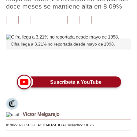
doce meses se mantiene alta en 8.09%
Tu Dinero
Finanzas Personales
Inmobiliarias
Cifra llega a 3.21% no reportada desde mayo de 1998.
Plus G
Opinión
Únete a nuestro canal
Editorial
Suscríbete a YouTube
Pregunta de hoy
Blogs
Tendencias
Víctor Melgarejo
Lujo
01/06/2022 05H39
- ACTUALIZADO A 01/06/2022 11H26
Viajes