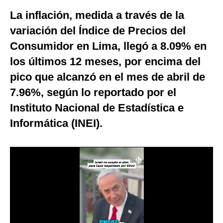
La inflación, medida a través de la
Moda
variación del Índice de Precios del
Estilos
Consumidor en Lima, llegó a 8.09% en
Mundo
los últimos 12 meses, por encima del
EEUU
pico que alcanzó en el mes de abril de
7.96%, según lo reportado por el
México
Instituto Nacional de Estadística e
España
Informática (INEI).
Internacional
Tecnología
Club del Suscriptor
Mix
G de Gestión