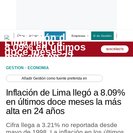
Últimas Noticias
Empresas G
Empresas
G de Gestión
Finanzas
Lo último
Peru Quiosco
SUSCRÍBETE
Portada
GESTION
>
ECONOMIA
Empresas
Añadir
Gestión
como fuente preferida en
Management & Empleo
Inflación de Lima llegó a 8.09%
Economía
en últimos doce meses la más
alta en 24 años
Mercados
Perú
Cifra llega a 3.21% no reportada desde
mayo de 1998. La inflación en los últimos
Política