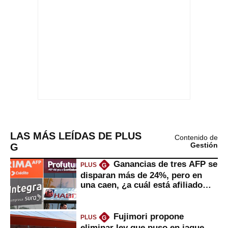
LAS MÁS LEÍDAS DE PLUS
Contenido de
G
Gestión
Ganancias de tres AFP se
PLUS
G
disparan más de 24%, pero en
una caen, ¿a cuál está afiliado
usted?
Fujimori propone
PLUS
G
eliminar ley que puso en jaque