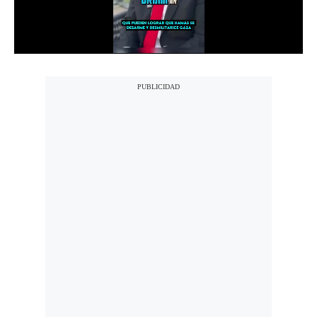
Notas Contratadas
Podcast
Gestión TV
Videos
Fotogalerías
gestion.pe
¿quiénes
Somos?
Términos
Y
Condiciones
Política
De
Privacidad