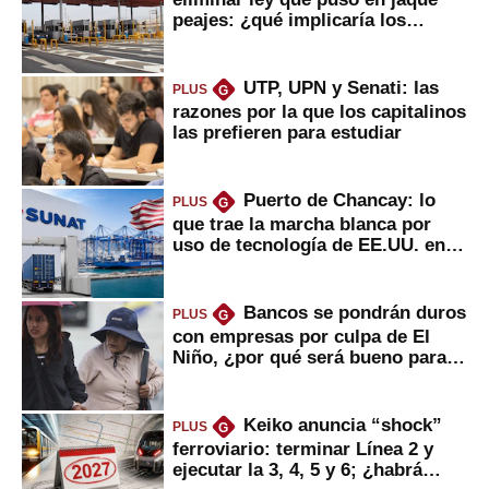
peajes: ¿qué implicaría los
usuarios?
UTP, UPN y Senati: las
PLUS
G
razones por la que los capitalinos
las prefieren para estudiar
Puerto de Chancay: lo
PLUS
G
que trae la marcha blanca por
uso de tecnología de EE.UU. en
mercancías
Bancos se pondrán duros
PLUS
G
con empresas por culpa de El
Niño, ¿por qué será bueno para
ahorristas?
Keiko anuncia “shock”
PLUS
G
ferroviario: terminar Línea 2 y
ejecutar la 3, 4, 5 y 6; ¿habrá