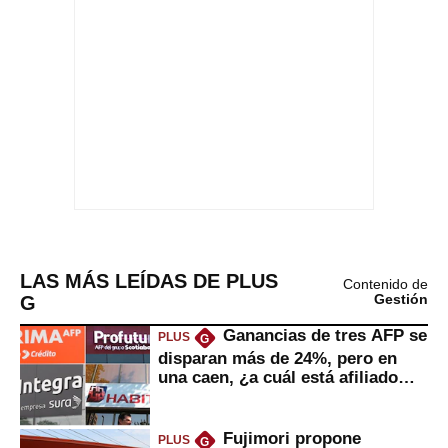
LAS MÁS LEÍDAS DE PLUS
Contenido de
G
Gestión
Ganancias de tres AFP se
PLUS
G
disparan más de 24%, pero en
una caen, ¿a cuál está afiliado
usted?
Fujimori propone
PLUS
G