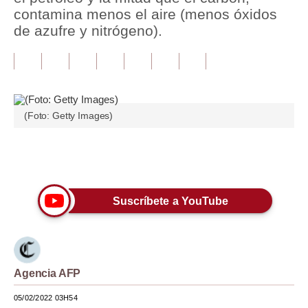
contamina menos el aire (menos óxidos
Tu Dinero
de azufre y nitrógeno).
Finanzas Personales
Inmobiliarias
Plus G
(Foto: Getty Images)
Opinión
Únete a nuestro canal
Editorial
Pregunta de hoy
Suscríbete a YouTube
Blogs
Tendencias
Agencia AFP
Lujo
05/02/2022 03H54
Viajes