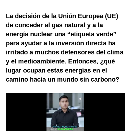
Moda
La decisión de la Unión Europea (UE)
Estilos
de conceder al gas natural y a la
Mundo
energía nuclear una “etiqueta verde”
para ayudar a la inversión directa ha
EEUU
irritado a muchos defensores del clima
México
y el medioambiente. Entonces, ¿qué
España
lugar ocupan estas energías en el
camino hacia un mundo sin carbono?
Internacional
Tecnología
Club del Suscriptor
Mix
G de Gestión