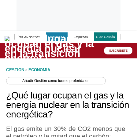
Últimas Noticias
Empresas G
Empresas
G de Gestión
Finanzas
Lo último
Peru Quiosco
SUSCRÍBETE
Portada
GESTION
>
ECONOMIA
Empresas
Añadir
Gestión
como fuente preferida en
Management & Empleo
¿Qué lugar ocupan el gas y la
Economía
energía nuclear en la transición
energética?
Mercados
Perú
El gas emite un 30% de CO2 menos que
el petróleo y la mitad que el carbón;
Política