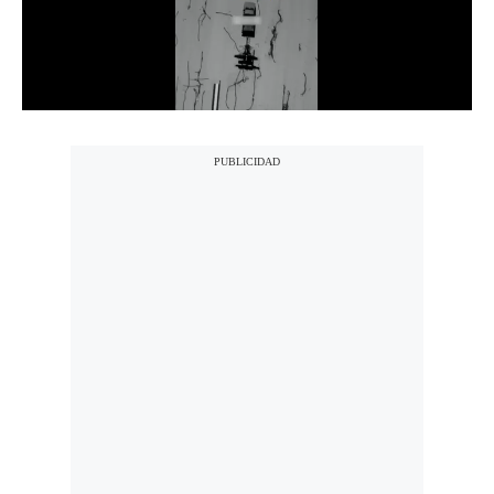
Notas Contratadas
Podcast
Gestión TV
Videos
Fotogalerías
gestion.pe
¿quiénes
Somos?
Términos
Y
Condiciones
Política
De
Privacidad