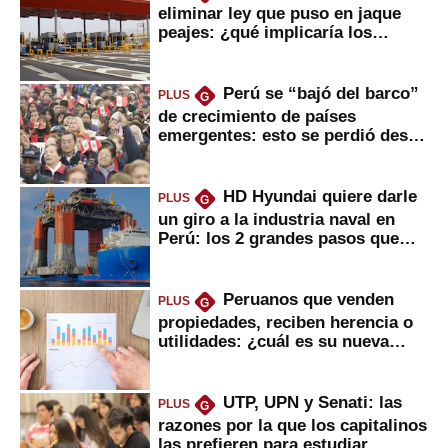
eliminar ley que puso en jaque
peajes: ¿qué implicaría los
usuarios?
Perú se “bajó del barco”
PLUS
G
de crecimiento de países
emergentes: esto se perdió desde
2022
HD Hyundai quiere darle
PLUS
G
un giro a la industria naval en
Perú: los 2 grandes pasos que
daría
Peruanos que venden
PLUS
G
propiedades, reciben herencia o
utilidades: ¿cuál es su nueva
inversión clave?
UTP, UPN y Senati: las
PLUS
G
razones por la que los capitalinos
las prefieren para estudiar