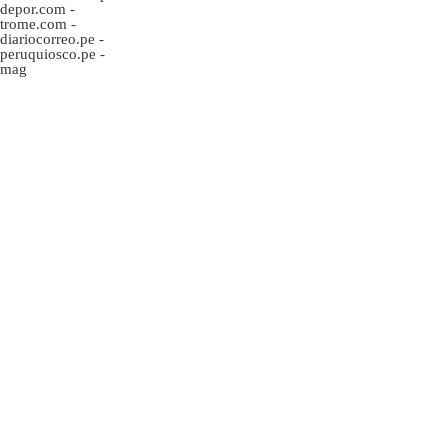
depor.com
-
trome.com
-
diariocorreo.pe
-
peruquiosco.pe
-
mag