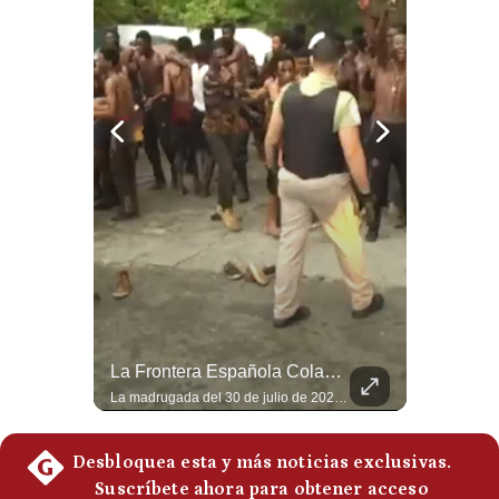
Notas Contratadas
Podcast
Gestión TV
Videos
Fotogalerías
gestion.pe
¿quiénes
Somos?
Abelardo De La Espriella Juramenta Como Nuevo Presidente | Gestión Mundo
La Frontera Española Colapsa ¿Qué Está Pasando En Ceuta? | Gestión Mundo
Términos
Momento histórico en Colombia: Abelardo de la Espriella prestó juramento y recibió la banda presidencial en la Arena USC de Cali, convirtiéndose oficialmente en el nuevo Presidente de la República para el periodo 2026-2030. Por primera vez en la historia reciente del país, la investidura presidencial se celebró fuera de Bogotá. ¿Qué opinas del inicio de este nuevo mandato constitucional? #DeLaEspriella #Colombia #PosesionPresidencial #Cali #Shorts 👉 Suscríbete y activa la campana para no perderte nuestro análisis diario. 🌎 Síguenos en nuestras redes sociales: 📌 Web oficial: https://gestion.pe/mundo/ 📌 LinkedIn: http://bit.ly/3HYIET0 📌 X (Twitter): http://bit.ly/4noZtX9 📌 TikTok: http://bit.ly/4evB6TO
La madrugada del 30 de julio de 2026 marcó un antes y un después en el Estrecho de Gibraltar. En cuestión de horas, cerca de 72.000 migrantes marroquíes ingresaron al territorio español de Ceuta, desbordando por completo a una ciudad de apenas 85.000 habitantes. En este video, explicamos los detalles de la emergencia humana y las ramificaciones geopolíticas del conflicto: la trampa de los rumores en redes sociales, el rol de Marruecos, el acercamiento de España a Argelia y la respuesta de la Unión Europea ante las amenazas de suspensión del Tratado Schengen. #Ceuta #España #Marruecos #Geopolitica #PedroSanchez #NoticiasInternacionales #Schengen #Europa #CrisisMigratoria 👉 Suscríbete y activa la campana para no perderte nuestro análisis diario. 🌎 Síguenos en nuestras redes sociales: 📌 Web oficial: https://gestion.pe/mundo/ 📌 LinkedIn: http://bit.ly/3HYIET0 📌 X (Twitter): http://bit.ly/4noZtX9 📌 TikTok: http://bit.ly/4evB6TO
Y
Condiciones
Política
De
Privacidad