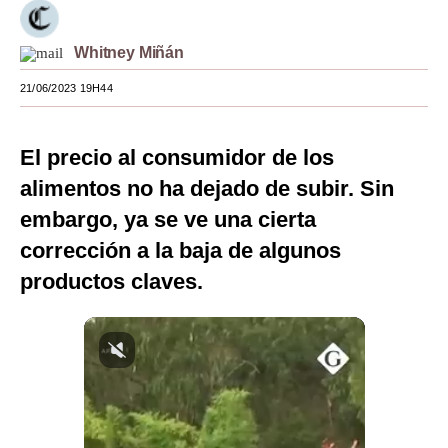
Moda
Whitney Miñán
Estilos
21/06/2023 19H44
Mundo
EEUU
El precio al consumidor de los
alimentos no ha dejado de subir. Sin
México
embargo, ya se ve una cierta
España
corrección a la baja de algunos
Internacional
productos claves.
Tecnología
Club del Suscriptor
Mix
G de Gestión