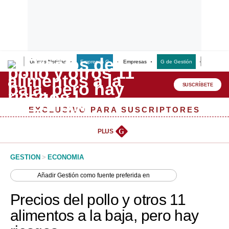
Últimas Noticias
Empresas G
Empresas
G de Gestión
Finanzas
Lo último
Peru Quiosco
SUSCRÍBETE
Portada
EXCLUSIVO PARA SUSCRIPTORES
Empresas
PLUS
G
Management & Empleo
GESTION
>
ECONOMIA
Economía
Añadir
Gestión
como fuente preferida en
Mercados
Precios del pollo y otros 11
Perú
alimentos a la baja, pero hay
Política