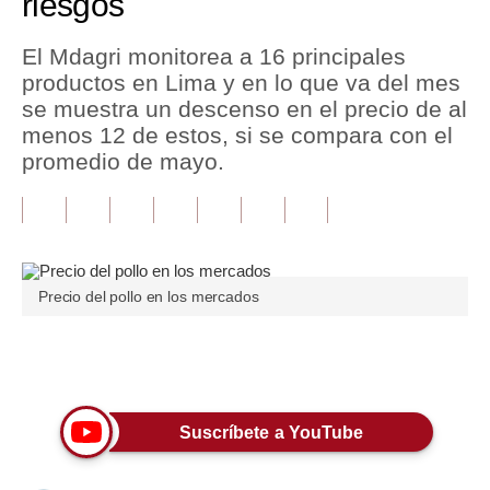
riesgos
Tu Dinero
El Mdagri monitorea a 16 principales
productos en Lima y en lo que va del mes
Finanzas Personales
se muestra un descenso en el precio de al
Inmobiliarias
menos 12 de estos, si se compara con el
promedio de mayo.
Plus G
Opinión
Editorial
Precio del pollo en los mercados
Pregunta de hoy
Blogs
Únete a nuestro canal
Tendencias
Suscríbete a YouTube
Lujo
Viajes