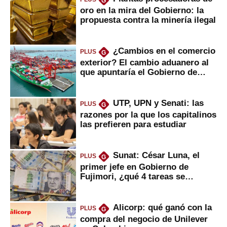
G
oro en la mira del Gobierno: la
propuesta contra la minería ilegal
¿Cambios en el comercio
PLUS
G
exterior? El cambio aduanero al
que apuntaría el Gobierno de
Fujimori
UTP, UPN y Senati: las
PLUS
G
razones por la que los capitalinos
las prefieren para estudiar
Sunat: César Luna, el
PLUS
G
primer jefe en Gobierno de
Fujimori, ¿qué 4 tareas se
marcan urgentes?
Alicorp: qué ganó con la
PLUS
G
compra del negocio de Unilever