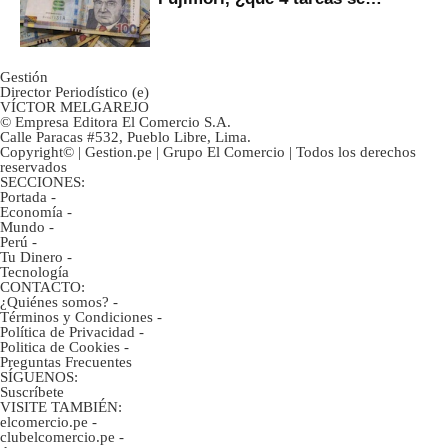
marcan urgentes?
Gestión
Director Periodístico (e)
VÍCTOR MELGAREJO
© Empresa Editora El Comercio S.A.
Calle Paracas #532, Pueblo Libre, Lima.
Copyright© | Gestion.pe | Grupo El Comercio | Todos los derechos
reservados
SECCIONES:
Portada
-
Economía
-
Mundo
-
Perú
-
Tu Dinero
-
Tecnología
CONTACTO:
¿Quiénes somos?
-
Términos y Condiciones
-
Política de Privacidad
-
Politica de Cookies
-
Preguntas Frecuentes
SÍGUENOS:
Suscríbete
VISITE TAMBIÉN:
elcomercio.pe
-
clubelcomercio.pe
-