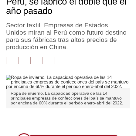
Perú, se fabricó el doble que el
año pasado
Tu Dinero
Finanzas Personales
Sector textil. Empresas de Estados
Unidos miran al Perú como futuro destino
Inmobiliarias
para sus fábricas tras altos precios de
producción en China.
Plus G
Opinión
Editorial
Pregunta de hoy
Ropa de invierno. La capacidad operativa de las 14
Blogs
principales empresas de confecciones del país se mantuvo
por encima de 60% durante el periodo enero-abril del 2022.
Tendencias
Lujo
Únete a nuestro canal
Viajes