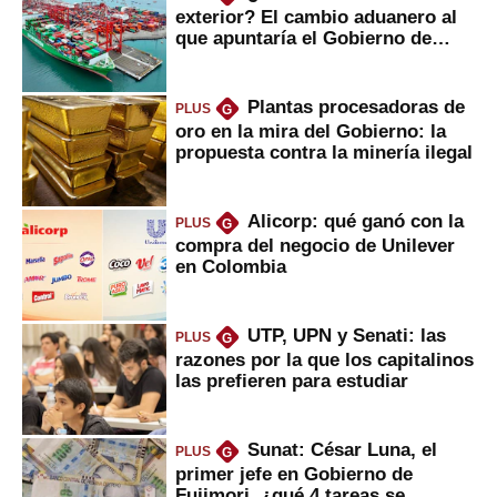
exterior? El cambio aduanero al
que apuntaría el Gobierno de
Fujimori
Plantas procesadoras de
PLUS
G
oro en la mira del Gobierno: la
propuesta contra la minería ilegal
Alicorp: qué ganó con la
PLUS
G
compra del negocio de Unilever
en Colombia
UTP, UPN y Senati: las
PLUS
G
razones por la que los capitalinos
las prefieren para estudiar
Sunat: César Luna, el
PLUS
G
primer jefe en Gobierno de
Fujimori, ¿qué 4 tareas se