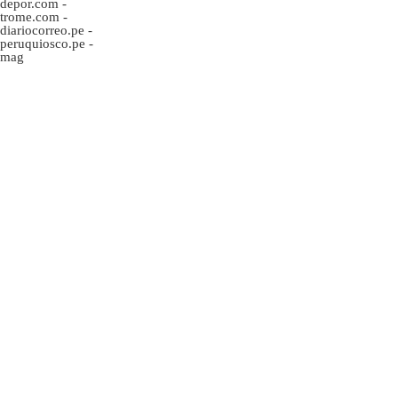
depor.com
-
trome.com
-
diariocorreo.pe
-
peruquiosco.pe
-
mag