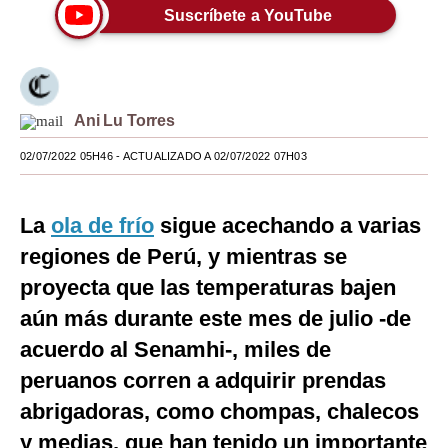
Suscríbete a YouTube
Moda
Estilos
Mundo
Ani Lu Torres
EEUU
02/07/2022 05H46
- ACTUALIZADO A 02/07/2022 07H03
México
La
ola de frío
sigue acechando a varias
España
regiones de Perú, y mientras se
Internacional
proyecta que las temperaturas bajen
Tecnología
aún más durante este mes de julio -de
acuerdo al Senamhi-, miles de
Club del Suscriptor
peruanos corren a adquirir prendas
Mix
abrigadoras, como chompas, chalecos
G de Gestión
y medias, que han tenido un importante