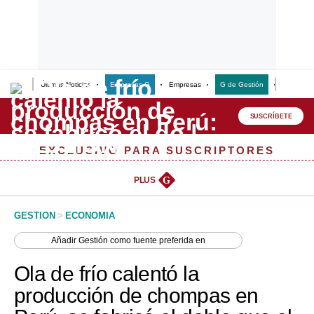
Últimas Noticias
Empresas G
Empresas
G de Gestión
Finanzas
Lo último
Peru Quiosco
SUSCRÍBETE
Portada
EXCLUSIVO PARA SUSCRIPTORES
Empresas
PLUS
G
Management & Empleo
GESTION
>
ECONOMIA
Economía
Añadir
Gestión
como fuente preferida en
Mercados
Ola de frío calentó la
Perú
producción de chompas en
Política