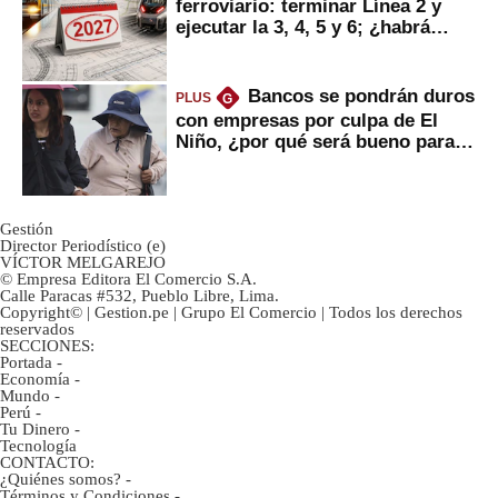
ferroviario: terminar Línea 2 y
ejecutar la 3, 4, 5 y 6; ¿habrá
avances?
Bancos se pondrán duros
PLUS
G
con empresas por culpa de El
Niño, ¿por qué será bueno para
ahorristas?
Gestión
Director Periodístico (e)
VÍCTOR MELGAREJO
© Empresa Editora El Comercio S.A.
Calle Paracas #532, Pueblo Libre, Lima.
Copyright© | Gestion.pe | Grupo El Comercio | Todos los derechos
reservados
SECCIONES:
Portada
-
Economía
-
Mundo
-
Perú
-
Tu Dinero
-
Tecnología
CONTACTO:
¿Quiénes somos?
-
Términos y Condiciones
-