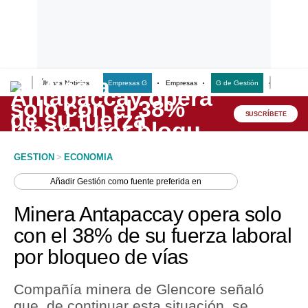
Últimas Noticias
Empresas G
Empresas
G de Gestión
Finanzas
Lo último
Peru Quiosco
SUSCRÍBETE
Portada
GESTION
>
ECONOMIA
Empresas
Añadir
Gestión
como fuente preferida en
Management & Empleo
Minera Antapaccay opera solo
Economía
con el 38% de su fuerza laboral
por bloqueo de vías
Mercados
Perú
Compañía minera de Glencore señaló
que, de continuar esta situación, se
Política