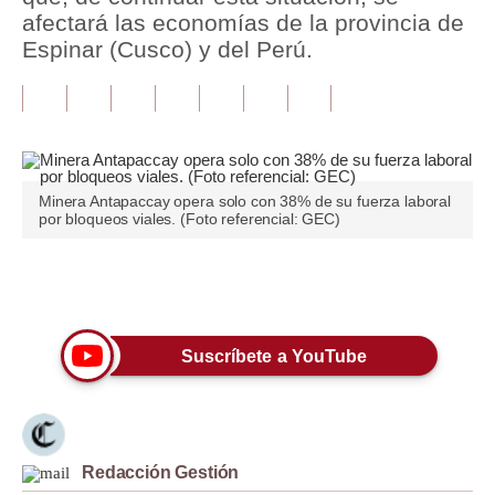
afectará las economías de la provincia de
Tu Dinero
Espinar (Cusco) y del Perú.
Finanzas Personales
Inmobiliarias
Plus G
Minera Antapaccay opera solo con 38% de su fuerza laboral
Opinión
por bloqueos viales. (Foto referencial: GEC)
Editorial
Únete a nuestro canal
Pregunta de hoy
Blogs
Suscríbete a YouTube
Tendencias
Lujo
Redacción Gestión
Viajes