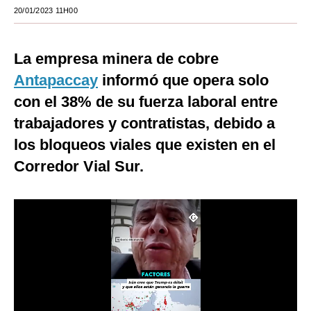
20/01/2023 11H00
Moda
Estilos
La empresa minera de cobre
Mundo
Antapaccay
informó que opera solo
con el 38% de su fuerza laboral entre
EEUU
trabajadores y contratistas, debido a
México
los bloqueos viales que existen en el
España
Corredor Vial Sur.
Internacional
Tecnología
Club del Suscriptor
Mix
G de Gestión