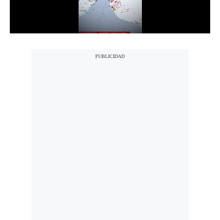
Notas Contratadas
Podcast
Gestión TV
Videos
Fotogalerías
gestion.pe
¿quiénes
Somos?
Términos
Y
Condiciones
Política
De
Privacidad