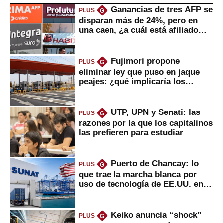
Ganancias de tres AFP se
PLUS
G
disparan más de 24%, pero en
una caen, ¿a cuál está afiliado
usted?
Fujimori propone
PLUS
G
eliminar ley que puso en jaque
peajes: ¿qué implicaría los
usuarios?
UTP, UPN y Senati: las
PLUS
G
razones por la que los capitalinos
las prefieren para estudiar
Puerto de Chancay: lo
PLUS
G
que trae la marcha blanca por
uso de tecnología de EE.UU. en
mercancías
Keiko anuncia “shock”
PLUS
G