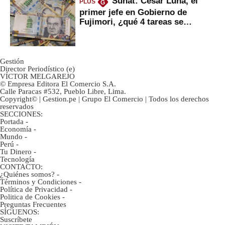
Sunat: César Luna, el
PLUS
G
primer jefe en Gobierno de
Fujimori, ¿qué 4 tareas se
marcan urgentes?
Gestión
Director Periodístico (e)
VÍCTOR MELGAREJO
© Empresa Editora El Comercio S.A.
Calle Paracas #532, Pueblo Libre, Lima.
Copyright© | Gestion.pe | Grupo El Comercio | Todos los derechos
reservados
SECCIONES:
Portada
-
Economía
-
Mundo
-
Perú
-
Tu Dinero
-
Tecnología
CONTACTO:
¿Quiénes somos?
-
Términos y Condiciones
-
Política de Privacidad
-
Politica de Cookies
-
Preguntas Frecuentes
SÍGUENOS:
Suscríbete