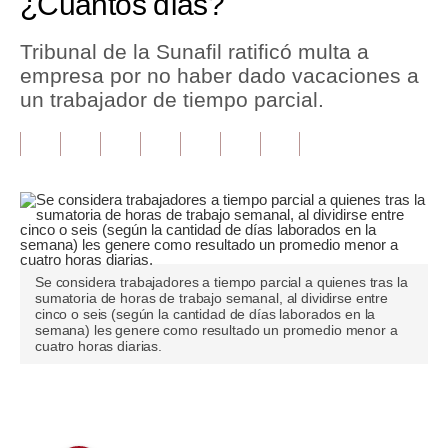
¿Cuántos días?
Tu Dinero
Tribunal de la Sunafil ratificó multa a
empresa por no haber dado vacaciones a
Finanzas Personales
un trabajador de tiempo parcial.
Inmobiliarias
Plus G
Opinión
Editorial
Pregunta de hoy
Se considera trabajadores a tiempo parcial a quienes tras la
sumatoria de horas de trabajo semanal, al dividirse entre
cinco o seis (según la cantidad de días laborados en la
Blogs
semana) les genere como resultado un promedio menor a
cuatro horas diarias.
Tendencias
Lujo
Únete a nuestro canal
Viajes