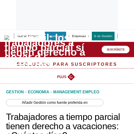
Últimas Noticias
Empresas G
Empresas
G de Gestión
Finanzas
Lo último
Peru Quiosco
SUSCRÍBETE
Portada
EXCLUSIVO PARA SUSCRIPTORES
Empresas
PLUS
G
Management & Empleo
GESTION
>
ECONOMIA
>
MANAGEMENT EMPLEO
Economía
Añadir
Gestión
como fuente preferida en
Mercados
Trabajadores a tiempo parcial
Perú
tienen derecho a vacaciones:
Política