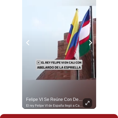
Notas Contratadas
Podcast
Gestión TV
Videos
Fotogalerías
gestion.pe
¿quiénes
Somos?
Términos
Y
¿Por Qué EE.UU. Necesita Desesperadamente Al Golfo? | Gestión Mundo
Felipe VI Se Reúne Con De La Espriella Antes De La Investidura | Gestión Mundo
Condiciones
Esteban Silva, politólogo internacional, explica que Estados Unidos necesita el apoyo territorial y marítimo de sus aliados del Golfo para operar cerca de Irán. Según su análisis, Teherán busca amenazar su estabilidad energética y económica para que estos gobiernos presionen a Washington y lo obliguen a negociar. #Iran #EEUU #Geopolitica #NoticiasInternacionales #Shorts 👉 Suscríbete y activa la campana para no perderte nuestro análisis diario. 🌎 Síguenos en nuestras redes sociales: 📌 Web oficial: https://gestion.pe/mundo/ 📌 LinkedIn: http://bit.ly/3HYIET0 📌 X (Twitter): http://bit.ly/4noZtX9 📌 TikTok: http://bit.ly/4evB6TO
El rey Felipe VI de España llegó a Cali para reunirse con el presidente electo de Colombia, Abelardo de la Espriella, horas antes de su histórica investidura presidencial. Un encuentro clave que refuerza las relaciones diplomáticas y bilaterales entre ambas naciones antes de la ceremonia oficial. ¿Qué opinas sobre el papel diplomático de España en la política latinoamericana? #FelipeVI #DeLaEspriella #Colombia #Espana #PoliticaInternacional #Shorts 👉 Suscríbete y activa la campana para no perderte nuestro análisis diario. 🌎 Síguenos en nuestras redes sociales: 📌 Web oficial: https://gestion.pe/mundo/ 📌 LinkedIn: http://bit.ly/3HYIET0 📌 X (Twitter): http://bit.ly/4noZtX9 📌 TikTok: http://bit.ly/4evB6TO
Política
De
Privacidad