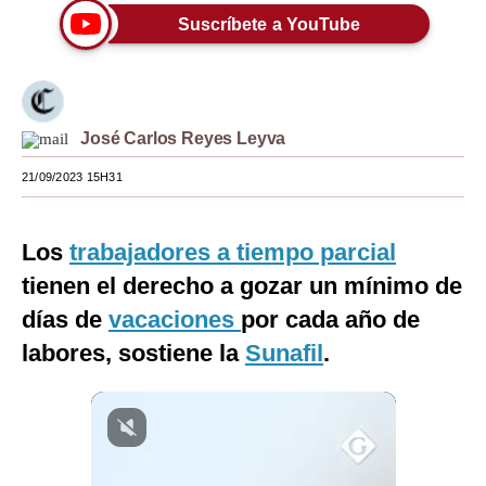
Suscríbete a YouTube
Moda
Estilos
Mundo
José Carlos Reyes Leyva
EEUU
21/09/2023 15H31
México
Los
trabajadores a tiempo parcial
España
tienen el derecho a gozar un mínimo de
Internacional
días de
vacaciones
por cada año de
Tecnología
labores, sostiene la
Sunafil
.
Club del Suscriptor
Mix
G de Gestión