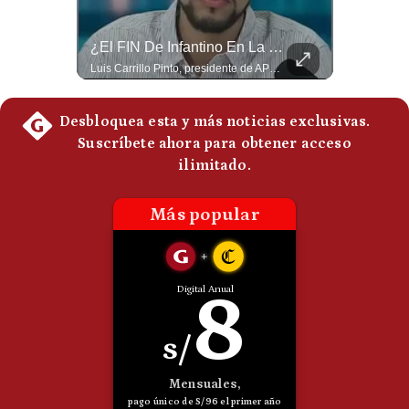
Politica
De
¿Qué Pasa Si Irán CIERRA El Estrecho De Ormuz? | #radar24
¿El FIN De Infantino En La FIFA? El Grave Pronóstico Sobre Su Renuncia | #EnClaveEconómica
Cookies
Un eventual control iraní sobre el estrecho de Ormuz cambiaría radicalmente el equilibrio de poder, así lo explicó el analista Roberto Heimovits. Además, explicó que países como Arabia Saudita, Qatar, Emiratos Árabes Unidos, Irak y Kuwait dependen de esa ruta para exportar petróleo, gas y fertilizantes. #Geopolitica #Irán #EstrechoDeOrmuz #Petroleo #NoticiasInternacionales #RobertoHeimovits #Shorts 👉 Suscríbete y activa la campana para no perderte nuestro análisis diario. 🌎 Síguenos en nuestras redes sociales: 📌 Web oficial: https://gestion.pe/mundo/ 📌 LinkedIn: http://bit.ly/3HYIET0 📌 X (Twitter): http://bit.ly/4noZtX9 📌 TikTok: http://bit.ly/4evB6TO
Luis Carrillo Pinto, presidente de APEMD pronostica meses muy difíciles para Infantino y sostiene que una mayor presión de la UEFA, junto con nuevas investigaciones periodísticas, podría llevarlo a dimitir. También menciona renuncias internas y acusaciones de que el proyecto fue impulsado por una sola persona. #GianniInfantino #FIFA #UEFA #LuisCarrilloPinto #APEMD #Futbol #NoticiasDeportivas #Mundial #Shorts 👉 Suscríbete y activa la campana para no perderte nuestro análisis diario. 🌎 Síguenos en nuestras redes sociales: 📌 Web oficial: https://gestion.pe/mundo/ 📌 LinkedIn: http://bit.ly/3HYIET0 📌 X (Twitter): http://bit.ly/4noZtX9 📌 TikTok: http://bit.ly/4evB6TO
Preguntas
Frecuentes