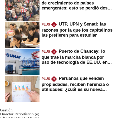
de crecimiento de países
emergentes: esto se perdió desde
2022
UTP, UPN y Senati: las
PLUS
G
razones por la que los capitalinos
las prefieren para estudiar
Puerto de Chancay: lo
PLUS
G
que trae la marcha blanca por
uso de tecnología de EE.UU. en
mercancías
Peruanos que venden
PLUS
G
propiedades, reciben herencia o
utilidades: ¿cuál es su nueva
inversión clave?
Gestión
Director Periodístico (e)
VÍCTOR MELGAREJO