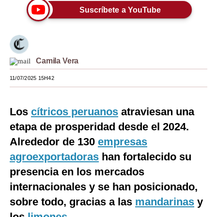
Suscríbete a YouTube
Moda
Estilos
Mundo
Camila Vera
EEUU
11/07/2025 15H42
México
Los
cítricos peruanos
atraviesan una
España
etapa de prosperidad desde el 2024.
Internacional
Alrededor de 130
empresas
Tecnología
agroexportadoras
han fortalecido su
Club del Suscriptor
presencia en los mercados
internacionales y se han posicionado,
Mix
sobre todo, gracias a las
mandarinas
y
G de Gestión
los
limones
.