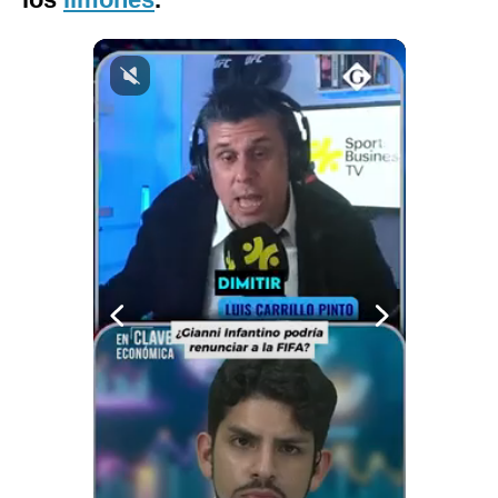
Notas Contratadas
Podcast
Gestión TV
Videos
Fotogalerías
gestion.pe
¿quiénes
Somos?
Términos
Y
Condiciones
Política
De
Privacidad