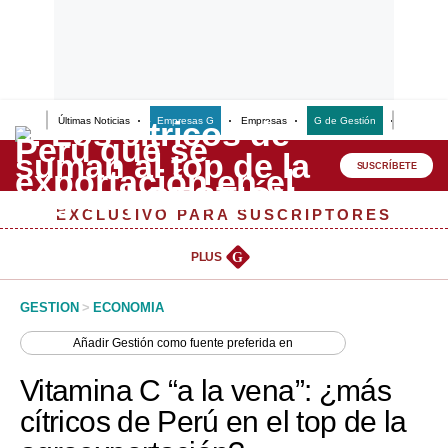
Últimas Noticias
Empresas G
Empresas
G de Gestión
Finanzas
Lo último
Peru Quiosco
SUSCRÍBETE
Portada
EXCLUSIVO PARA SUSCRIPTORES
Empresas
PLUS
G
Management & Empleo
GESTION
>
ECONOMIA
Economía
Añadir
Gestión
como fuente preferida en
Mercados
Vitamina C “a la vena”: ¿más
Perú
cítricos de Perú en el top de la
Política