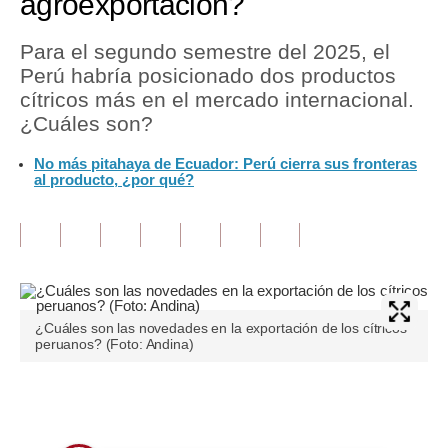
agroexportación?
Tu Dinero
Para el segundo semestre del 2025, el
Perú habría posicionado dos productos
Finanzas Personales
cítricos más en el mercado internacional.
Inmobiliarias
¿Cuáles son?
Plus G
No más pitahaya de Ecuador: Perú cierra sus fronteras
al producto, ¿por qué?
Opinión
Editorial
Pregunta de hoy
Blogs
¿Cuáles son las novedades en la exportación de los cítricos
peruanos? (Foto: Andina)
Tendencias
Lujo
Únete a nuestro canal
Viajes