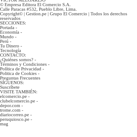
© Empresa Editora El Comercio S.A.
Calle Paracas #532, Pueblo Libre, Lima.
Copyright© | Gestion.pe | Grupo El Comercio | Todos los derechos
reservados
SECCIONES:
Portada
-
Economía
-
Mundo
-
Perú
-
Tu Dinero
-
Tecnología
CONTACTO:
¿Quiénes somos?
-
Términos y Condiciones
-
Política de Privacidad
-
Politica de Cookies
-
Preguntas Frecuentes
SÍGUENOS:
Suscríbete
VISITE TAMBIÉN:
elcomercio.pe
-
clubelcomercio.pe
-
depor.com
-
trome.com
-
diariocorreo.pe
-
peruquiosco.pe
-
mag