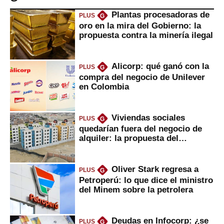
Plantas procesadoras de
PLUS
G
oro en la mira del Gobierno: la
propuesta contra la minería ilegal
Alicorp: qué ganó con la
PLUS
G
compra del negocio de Unilever
en Colombia
Viviendas sociales
PLUS
G
quedarían fuera del negocio de
alquiler: la propuesta del
gobierno
Oliver Stark regresa a
PLUS
G
Petroperú: lo que dice el ministro
del Minem sobre la petrolera
Deudas en Infocorp: ¿se
PLUS
G