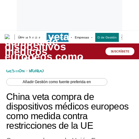
Últimas Noticias
Empresas G
Empresas
G de Gestión
Finanzas
Lo último
Peru Quiosco
SUSCRÍBETE
Portada
GESTION
>
MUNDO
Empresas
Añadir
Gestión
como fuente preferida en
Management & Empleo
China veta compra de
Economía
dispositivos médicos europeos
como medida contra
Mercados
restricciones de la UE
Perú
Política