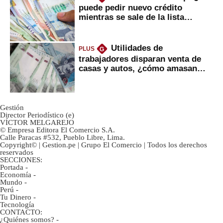
puede pedir nuevo crédito
mientras se sale de la lista
negra?
Utilidades de
PLUS
G
trabajadores disparan venta de
casas y autos, ¿cómo amasan
tanta liquidez?
Gestión
Director Periodístico (e)
VÍCTOR MELGAREJO
© Empresa Editora El Comercio S.A.
Calle Paracas #532, Pueblo Libre, Lima.
Copyright© | Gestion.pe | Grupo El Comercio | Todos los derechos
reservados
SECCIONES:
Portada
-
Economía
-
Mundo
-
Perú
-
Tu Dinero
-
Tecnología
CONTACTO:
¿Quiénes somos?
-