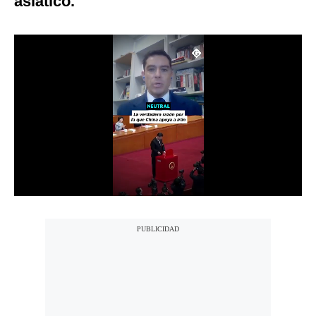
asiático.
Notas Contratadas
Podcast
Gestión TV
Videos
Fotogalerías
gestion.pe
¿quiénes
Somos?
Términos
Y
Condiciones
Política
De
Privacidad