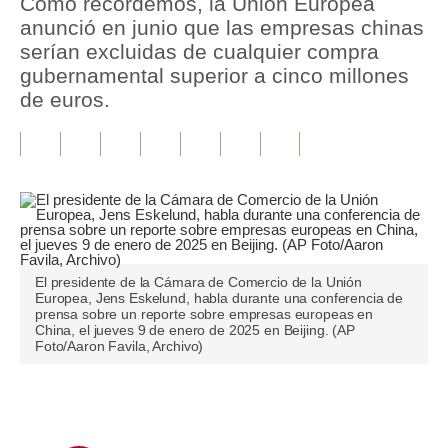
Como recordemos, la Unión Europea
anunció en junio que las empresas chinas
Tu Dinero
serían excluidas de cualquier compra
gubernamental superior a cinco millones
Finanzas Personales
de euros.
Inmobiliarias
Plus G
Opinión
Editorial
Pregunta de hoy
El presidente de la Cámara de Comercio de la Unión
Europea, Jens Eskelund, habla durante una conferencia de
prensa sobre un reporte sobre empresas europeas en
Blogs
China, el jueves 9 de enero de 2025 en Beijing. (AP
Foto/Aaron Favila, Archivo)
Tendencias
Lujo
Únete a nuestro canal
Viajes