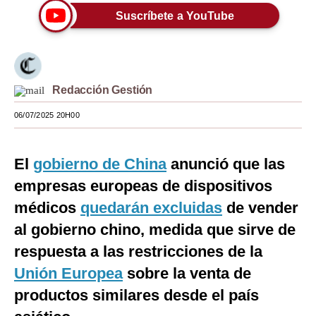
Suscríbete a YouTube
Moda
Estilos
Mundo
Redacción Gestión
EEUU
06/07/2025 20H00
México
El
gobierno de China
anunció que las
España
empresas europeas de dispositivos
Internacional
médicos
quedarán excluidas
de vender
Tecnología
al gobierno chino, medida que sirve de
Club del Suscriptor
respuesta a las restricciones de la
Unión Europea
sobre la venta de
Mix
productos similares desde el país
G de Gestión