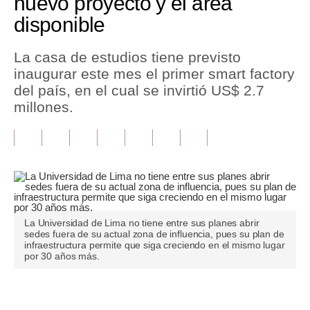
nuevo proyecto y el área
disponible
Tu Dinero
Finanzas Personales
La casa de estudios tiene previsto
inaugurar este mes el primer smart factory
Inmobiliarias
del país, en el cual se invirtió US$ 2.7
millones.
Plus G
Opinión
Editorial
Pregunta de hoy
Blogs
La Universidad de Lima no tiene entre sus planes abrir
sedes fuera de su actual zona de influencia, pues su plan de
infraestructura permite que siga creciendo en el mismo lugar
Tendencias
por 30 años más.
Lujo
Únete a nuestro canal
Viajes