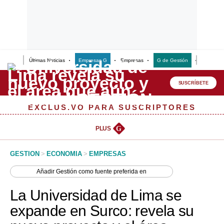
Últimas Noticias
Empresas G
Empresas
G de Gestión
Finanzas
Lo último
Peru Quiosco
SUSCRÍBETE
Portada
EXCLUSIVO PARA SUSCRIPTORES
Empresas
PLUS
G
Management & Empleo
GESTION
>
ECONOMIA
>
EMPRESAS
Economía
Añadir
Gestión
como fuente preferida en
Mercados
La Universidad de Lima se
Perú
expande en Surco: revela su
Política