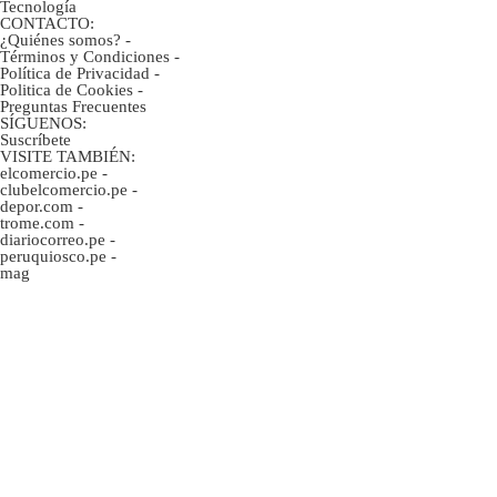
Tecnología
CONTACTO:
¿Quiénes somos?
-
Términos y Condiciones
-
Política de Privacidad
-
Politica de Cookies
-
Preguntas Frecuentes
SÍGUENOS:
Suscríbete
VISITE TAMBIÉN:
elcomercio.pe
-
clubelcomercio.pe
-
depor.com
-
trome.com
-
diariocorreo.pe
-
peruquiosco.pe
-
mag