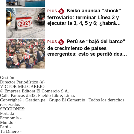
Keiko anuncia “shock”
PLUS
G
ferroviario: terminar Línea 2 y
ejecutar la 3, 4, 5 y 6; ¿habrá
avances?
Perú se “bajó del barco”
PLUS
G
de crecimiento de países
emergentes: esto se perdió desde
2022
Gestión
Director Periodístico (e)
VÍCTOR MELGAREJO
© Empresa Editora El Comercio S.A.
Calle Paracas #532, Pueblo Libre, Lima.
Copyright© | Gestion.pe | Grupo El Comercio | Todos los derechos
reservados
SECCIONES:
Portada
-
Economía
-
Mundo
-
Perú
-
Tu Dinero
-