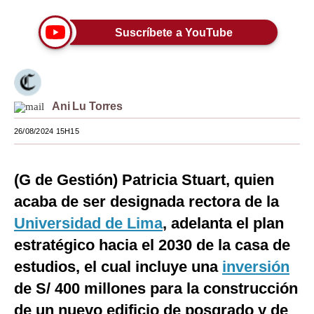
Moda
Suscríbete a YouTube
Estilos
Mundo
EEUU
Ani Lu Torres
26/08/2024 15H15
México
España
(G de Gestión) Patricia Stuart, quien
Internacional
acaba de ser designada rectora de la
Tecnología
Universidad de Lima
, adelanta el plan
estratégico hacia el 2030 de la casa de
Club del Suscriptor
estudios, el cual incluye una
inversión
Mix
de S/ 400 millones para la construcción
G de Gestión
de un nuevo edificio de posgrado y de