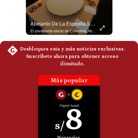
Politica
De
Cookies
Tragedia En Tailandia: Joven De 14 Años Ataca A Su Familia Y Colegio | Gestión Mundo
Abelardo De La Espriella Se Reúne Con Javier Milei En Cali | Gestión Mundo
Preguntas
Un adolescente de 14 años mató a sus abuelos y luego atacó su colegio de secundaria en Tailandia, dejando cinco fallecidos adicionales y más de 30 heridos antes de quitarse la vida. Según las autoridades y el primer ministro Anutin Charnvirakul, el hecho habría sido motivado por estrés académico extremo. El suceso reabre el debate sobre la alta posesión de armas de fuego en el país asiático. #Tailandia #Noticias #UltimaHora #NoticiasInternacionales #Shorts 👉 Suscríbete y activa la campana para no perderte nuestro análisis diario. 🌎 Síguenos en nuestras redes sociales: 📌 Web oficial: https://gestion.pe/mundo/ 📌 LinkedIn: http://bit.ly/3HYIET0 📌 X (Twitter): http://bit.ly/4noZtX9 📌 TikTok: http://bit.ly/4evB6TO
El presidente electo de Colombia, Abelardo de la Espriella, sostuvo una reunión bilateral en Cali con el mandatario argentino Javier Milei. El encuentro se dio pocas horas antes de la ceremonia de investidura presidencial para el periodo 2026-2030, marcando el inicio de una nueva alianza estratégica regional. #DeLaEspriella #JavierMilei #Colombia #Argentina #PoliticaLatina #Shorts 👉 Suscríbete y activa la campana para no perderte nuestro análisis diario. 🌎 Síguenos en nuestras redes sociales: 📌 Web oficial: https://gestion.pe/mundo/ 📌 LinkedIn: http://bit.ly/3HYIET0 📌 X (Twitter): http://bit.ly/4noZtX9 📌 TikTok: http://bit.ly/4evB6TO
Frecuentes