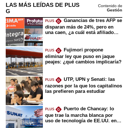
LAS MÁS LEÍDAS DE PLUS
Contenido de
G
Gestión
Ganancias de tres AFP se
PLUS
G
disparan más de 24%, pero en
una caen, ¿a cuál está afiliado
usted?
Fujimori propone
PLUS
G
eliminar ley que puso en jaque
peajes: ¿qué cambios implicaría?
UTP, UPN y Senati: las
PLUS
G
razones por la que los capitalinos
las prefieren para estudiar
Puerto de Chancay: lo
PLUS
G
que trae la marcha blanca por
uso de tecnología de EE.UU. en
mercancías