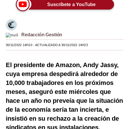
Suscríbete a YouTube
Moda
Estilos
Mundo
Redacción Gestión
EEUU
30/11/2022 14H10
- ACTUALIZADO A 30/11/2022 14H23
México
El presidente de Amazon, Andy Jassy,
España
cuya empresa despedirá alrededor de
Internacional
10,000 trabajadores en los próximos
Tecnología
meses, aseguró este miércoles que
hace un año no preveía que la situación
Club del Suscriptor
de la economía sería tan incierta, e
Mix
insistió en su rechazo a la creación de
G de Gestión
sindicatos en sus instalaciones.