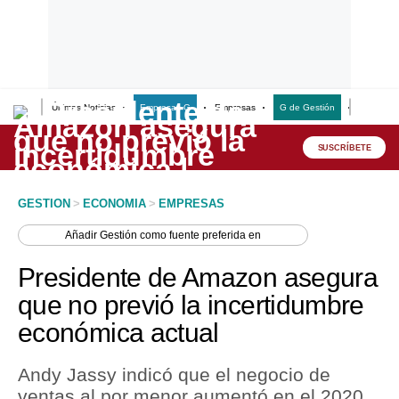
Últimas Noticias
Empresas G
Empresas
G de Gestión
Finanzas
Lo último
Peru Quiosco
SUSCRÍBETE
Portada
GESTION
>
ECONOMIA
>
EMPRESAS
Empresas
Añadir
Gestión
como fuente preferida en
Management & Empleo
Presidente de Amazon asegura
Economía
que no previó la incertidumbre
económica actual
Mercados
Perú
Andy Jassy indicó que el negocio de
ventas al por menor aumentó en el 2020
Política