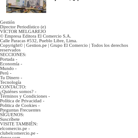
marcan urgentes?
Gestión
Director Periodístico (e)
VÍCTOR MELGAREJO
© Empresa Editora El Comercio S.A.
Calle Paracas #532, Pueblo Libre, Lima.
Copyright© | Gestion.pe | Grupo El Comercio | Todos los derechos
reservados
SECCIONES:
Portada
-
Economía
-
Mundo
-
Perú
-
Tu Dinero
-
Tecnología
CONTACTO:
¿Quiénes somos?
-
Términos y Condiciones
-
Política de Privacidad
-
Politica de Cookies
-
Preguntas Frecuentes
SÍGUENOS:
Suscríbete
VISITE TAMBIÉN:
elcomercio.pe
-
clubelcomercio.pe
-
depor.com
-