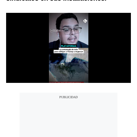
Notas Contratadas
Podcast
Gestión TV
Videos
Fotogalerías
gestion.pe
¿quiénes
Somos?
Términos
Y
Condiciones
Política
De
Privacidad