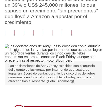
un 39% o US$ 245,000 millones, lo que
Tu Dinero
supuso un crecimiento “sin precedentes”
que llevó a Amazon a apostar por el
Finanzas Personales
crecimiento.
Inmobiliarias
Plus G
Opinión
Editorial
Las declaraciones de Andy Jassy coinciden con el anuncio
Pregunta de hoy
del gigante de las ventas por internet de que acaba de
lograr un récord de ventas durante los cinco días de fiebre
Blogs
consumista en torno al conocido Black Friday, aunque sin
ofrecer cifras al respecto. (Foto: Bloomberg)
Tendencias
Lujo
Únete a nuestro canal
Viajes