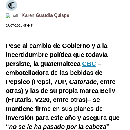
Moda
Karen Guardia Quispe
Estilos
27/07/2021 05H45
Mundo
EEUU
Pese al cambio de Gobierno y a la
incertidumbre política que todavía
México
persiste, la guatemalteca
CBC
–
España
embotelladora de las bebidas de
Internacional
Pepsico (Pepsi, 7UP,
Gatorade
, entre
otras) y las de su propia marca Beliv
Tecnología
(Frutaris, V220, entre otras)– se
Club del Suscriptor
mantiene firme en sus planes de
Mix
inversión para este año y asegura que
G de Gestión
“
no se le ha pasado por la cabeza
”