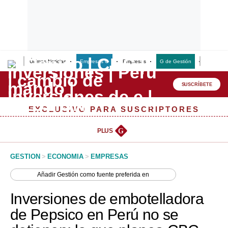
Últimas Noticias
Empresas G
Empresas
G de Gestión
Finanzas
Lo último
Peru Quiosco
SUSCRÍBETE
Portada
EXCLUSIVO PARA SUSCRIPTORES
Empresas
PLUS
G
Management & Empleo
GESTION
>
ECONOMIA
>
EMPRESAS
Economía
Añadir
Gestión
como fuente preferida en
Mercados
Inversiones de embotelladora
Perú
de Pepsico en Perú no se
Política