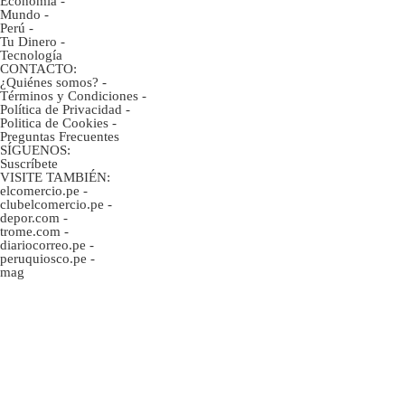
Economía
-
Mundo
-
Perú
-
Tu Dinero
-
Tecnología
CONTACTO:
¿Quiénes somos?
-
Términos y Condiciones
-
Política de Privacidad
-
Politica de Cookies
-
Preguntas Frecuentes
SÍGUENOS:
Suscríbete
VISITE TAMBIÉN:
elcomercio.pe
-
clubelcomercio.pe
-
depor.com
-
trome.com
-
diariocorreo.pe
-
peruquiosco.pe
-
mag