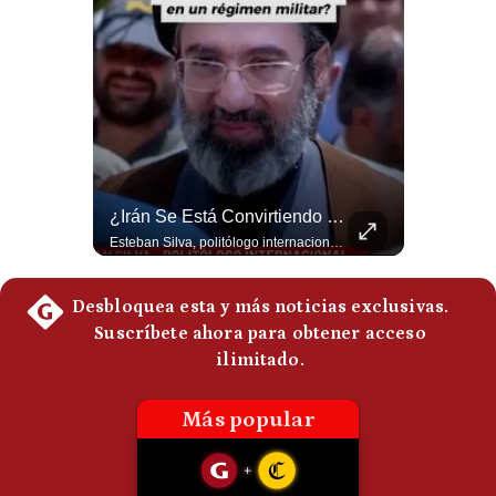
Politica
De
Cookies
Preguntas
Frecuentes
Abelardo De La Espriella Se Reúne Con Javier Milei En Cali | Gestión Mundo
¿Irán Se Está Convirtiendo En Un Régimen Militar? | #radar24
El presidente electo de Colombia, Abelardo de la Espriella, sostuvo una reunión bilateral en Cali con el mandatario argentino Javier Milei. El encuentro se dio pocas horas antes de la ceremonia de investidura presidencial para el periodo 2026-2030, marcando el inicio de una nueva alianza estratégica regional. #DeLaEspriella #JavierMilei #Colombia #Argentina #PoliticaLatina #Shorts 👉 Suscríbete y activa la campana para no perderte nuestro análisis diario. 🌎 Síguenos en nuestras redes sociales: 📌 Web oficial: https://gestion.pe/mundo/ 📌 LinkedIn: http://bit.ly/3HYIET0 📌 X (Twitter): http://bit.ly/4noZtX9 📌 TikTok: http://bit.ly/4evB6TO
Esteban Silva, politólogo internacional, señala que algunos analistas consideran que la estructura religiosa iraní estaría sirviendo para sostener el poder de una cúpula militar. Explica que la Guardia Revolucionaria está aumentando su influencia sobre la seguridad, las decisiones estratégicas y hasta asuntos económicos como el estrecho de Ormuz. #Iran #GuardiaRevolucionaria #Geopolitica #NoticiasInternacionales #Shorts 👉 Suscríbete y activa la campana para no perderte nuestro análisis diario. 🌎 Síguenos en nuestras redes sociales: 📌 Web oficial: https://gestion.pe/mundo/ 📌 LinkedIn: http://bit.ly/3HYIET0 📌 X (Twitter): http://bit.ly/4noZtX9 📌 TikTok: http://bit.ly/4evB6TO