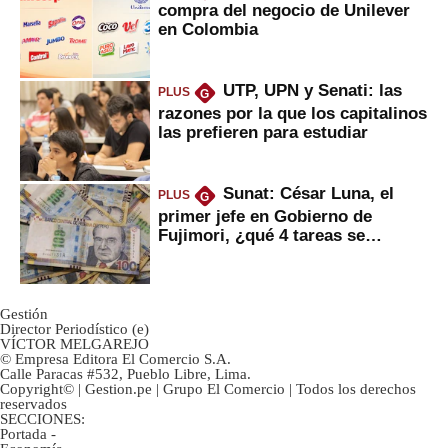
compra del negocio de Unilever
en Colombia
UTP, UPN y Senati: las
PLUS
G
razones por la que los capitalinos
las prefieren para estudiar
Sunat: César Luna, el
PLUS
G
primer jefe en Gobierno de
Fujimori, ¿qué 4 tareas se
marcan urgentes?
Gestión
Director Periodístico (e)
VÍCTOR MELGAREJO
© Empresa Editora El Comercio S.A.
Calle Paracas #532, Pueblo Libre, Lima.
Copyright© | Gestion.pe | Grupo El Comercio | Todos los derechos
reservados
SECCIONES:
Portada
-