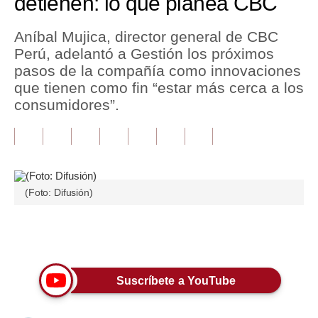
detienen: lo que planea CBC
Tu Dinero
Aníbal Mujica, director general de CBC
Perú, adelantó a Gestión los próximos
Finanzas Personales
pasos de la compañía como innovaciones
Inmobiliarias
que tienen como fin “estar más cerca a los
consumidores”.
Plus G
Opinión
Editorial
(Foto: Difusión)
Pregunta de hoy
Blogs
Únete a nuestro canal
Tendencias
Suscríbete a YouTube
Lujo
Viajes