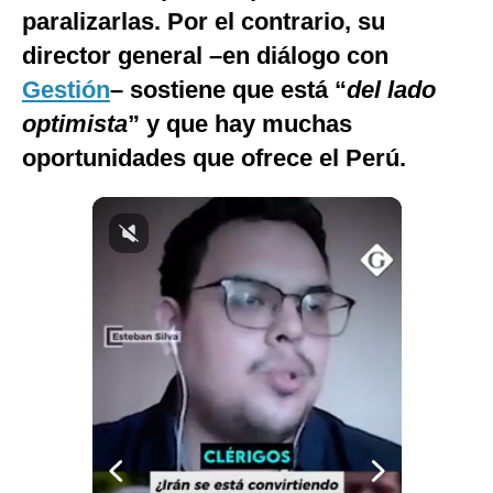
paralizarlas. Por el contrario, su
Notas Contratadas
director general –en diálogo con
Podcast
Gestión
– sostiene que está “
del lado
Gestión TV
optimista
” y que hay muchas
oportunidades que ofrece el Perú.
Videos
Fotogalerías
gestion.pe
¿quiénes
Somos?
Términos
Y
Condiciones
Política
De
Privacidad