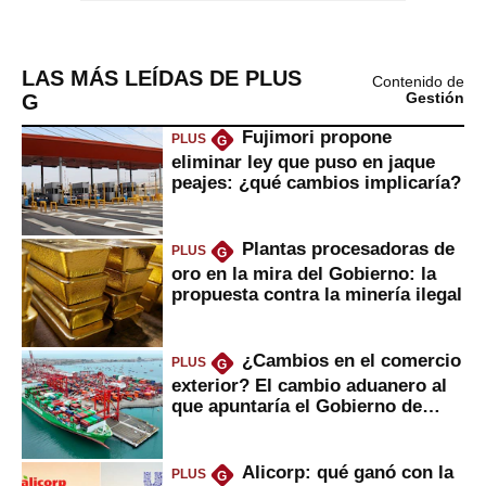
LAS MÁS LEÍDAS DE PLUS
Contenido de
G
Gestión
Fujimori propone
PLUS
G
eliminar ley que puso en jaque
peajes: ¿qué cambios implicaría?
Plantas procesadoras de
PLUS
G
oro en la mira del Gobierno: la
propuesta contra la minería ilegal
¿Cambios en el comercio
PLUS
G
exterior? El cambio aduanero al
que apuntaría el Gobierno de
Fujimori
Alicorp: qué ganó con la
PLUS
G