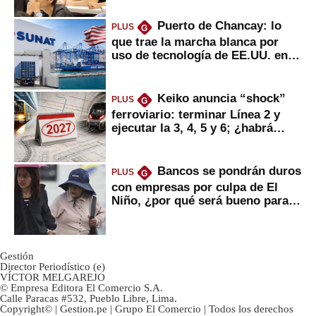
Puerto de Chancay: lo
PLUS
G
que trae la marcha blanca por
uso de tecnología de EE.UU. en
mercancías
Keiko anuncia “shock”
PLUS
G
ferroviario: terminar Línea 2 y
ejecutar la 3, 4, 5 y 6; ¿habrá
avances?
Bancos se pondrán duros
PLUS
G
con empresas por culpa de El
Niño, ¿por qué será bueno para
ahorristas?
Gestión
Director Periodístico (e)
VÍCTOR MELGAREJO
© Empresa Editora El Comercio S.A.
Calle Paracas #532, Pueblo Libre, Lima.
Copyright© | Gestion.pe | Grupo El Comercio | Todos los derechos