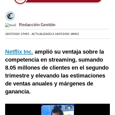
Moda
Estilos
Redacción Gestión
Mundo
19/07/2024 17H55
- ACTUALIZADO A 19/07/2024 18H02
EEUU
México
Netflix Inc.
amplió su ventaja sobre la
competencia en streaming, sumando
España
8.05 millones de clientes en el segundo
Internacional
trimestre y elevando las estimaciones
Tecnología
de ventas anuales y márgenes de
Club del Suscriptor
ganancia.
Mix
G de Gestión