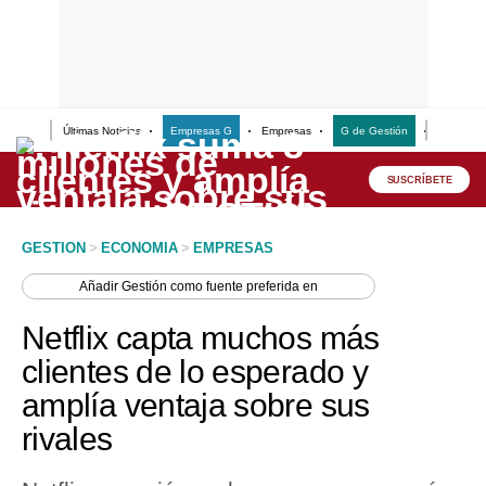
Últimas Noticias
Empresas G
Empresas
G de Gestión
Finanzas
Lo último
Peru Quiosco
SUSCRÍBETE
Portada
GESTION
>
ECONOMIA
>
EMPRESAS
Empresas
Añadir
Gestión
como fuente preferida en
Management & Empleo
Netflix capta muchos más
Economía
clientes de lo esperado y
amplía ventaja sobre sus
Mercados
rivales
Perú
Política