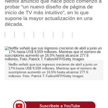
Netflix anunció que hace poco comenzó a
probar “un nuevo diseño de página de
Tu Dinero
inicio de TV más intuitivo”, en lo que
supone la mayor actualización en una
Finanzas Personales
década.
Inmobiliarias
Plus G
Opinión
Editorial
Netflix señaló que sus ingresos crecieron de abril a junio un
Pregunta de hoy
17% hasta US$ 9,559 millones. Mientras que el número de
suscriptores aumentó un 16.5% hasta alcanzar 277.6
millones. Foto: Patrick T. Fallon/AFP/Getty Images
Blogs
Tendencias
Únete a nuestro canal
Lujo
Viajes
Suscríbete a YouTube