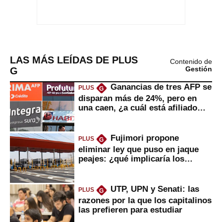
LAS MÁS LEÍDAS DE PLUS
Contenido de
G
Gestión
Ganancias de tres AFP se
PLUS
G
disparan más de 24%, pero en
una caen, ¿a cuál está afiliado
usted?
Fujimori propone
PLUS
G
eliminar ley que puso en jaque
peajes: ¿qué implicaría los
usuarios?
UTP, UPN y Senati: las
PLUS
G
razones por la que los capitalinos
las prefieren para estudiar