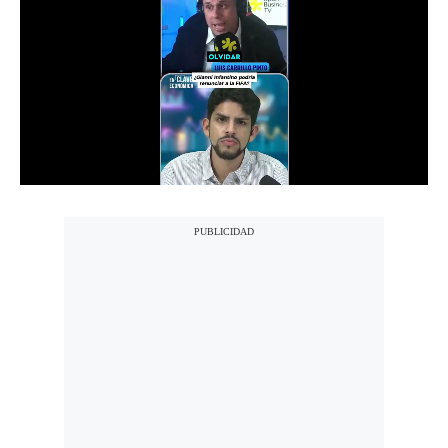
Notas Contratadas
Podcast
Gestión TV
Videos
Fotogalerías
gestion.pe
¿quiénes
Somos?
Términos
Y
Condiciones
Política
De
Privacidad