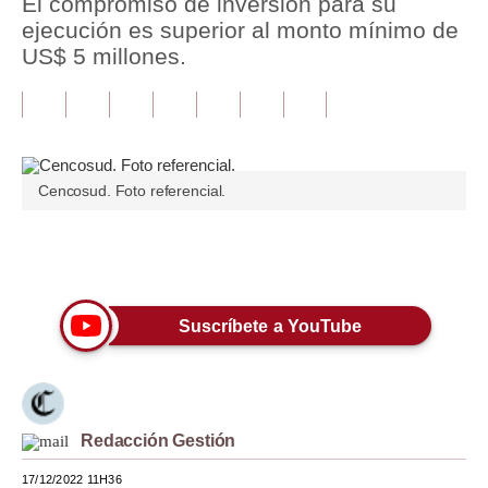
El compromiso de inversión para su
ejecución es superior al monto mínimo de
Tu Dinero
US$ 5 millones.
Finanzas Personales
Inmobiliarias
Plus G
Cencosud. Foto referencial.
Opinión
Editorial
Únete a nuestro canal
Pregunta de hoy
Suscríbete a YouTube
Blogs
Tendencias
Lujo
Redacción Gestión
Viajes
17/12/2022 11H36