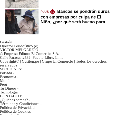
avances?
Bancos se pondrán duros
PLUS
G
con empresas por culpa de El
Niño, ¿por qué será bueno para
ahorristas?
Gestión
Director Periodístico (e)
VÍCTOR MELGAREJO
© Empresa Editora El Comercio S.A.
Calle Paracas #532, Pueblo Libre, Lima.
Copyright© | Gestion.pe | Grupo El Comercio | Todos los derechos
reservados
SECCIONES:
Portada
-
Economía
-
Mundo
-
Perú
-
Tu Dinero
-
Tecnología
CONTACTO:
¿Quiénes somos?
-
Términos y Condiciones
-
Política de Privacidad
-
Politica de Cookies
-