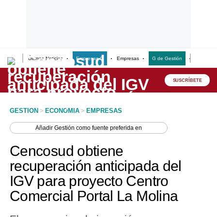
Últimas Noticias
Empresas G
Empresas
G de Gestión
Finanzas
Lo último
Peru Quiosco
SUSCRÍBETE
Portada
GESTION
>
ECONOMIA
>
EMPRESAS
Empresas
Añadir
Gestión
como fuente preferida en
Management & Empleo
Cencosud obtiene
Economía
recuperación anticipada del
IGV para proyecto Centro
Mercados
Comercial Portal La Molina
Perú
Política