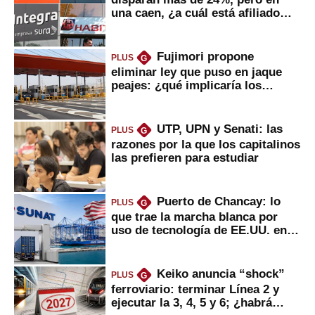
una caen, ¿a cuál está afiliado
usted?
Fujimori propone
PLUS
G
eliminar ley que puso en jaque
peajes: ¿qué implicaría los
usuarios?
UTP, UPN y Senati: las
PLUS
G
razones por la que los capitalinos
las prefieren para estudiar
Puerto de Chancay: lo
PLUS
G
que trae la marcha blanca por
uso de tecnología de EE.UU. en
mercancías
Keiko anuncia “shock”
PLUS
G
ferroviario: terminar Línea 2 y
ejecutar la 3, 4, 5 y 6; ¿habrá