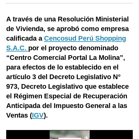
Moda
A través de una Resolución Ministerial
Estilos
de Vivienda, se aprobó como empresa
Mundo
calificada a
Cencosud Perú Shopping
EEUU
S.A.C.
por el proyecto denominado
“Centro Comercial Portal La Molina”,
México
para efectos de lo establecido en el
España
artículo 3 del Decreto Legislativo N°
Internacional
973, Decreto Legislativo que establece
el Régimen Especial de Recuperación
Tecnología
Anticipada del Impuesto General a las
Club del Suscriptor
Ventas (
IGV
).
Mix
G de Gestión