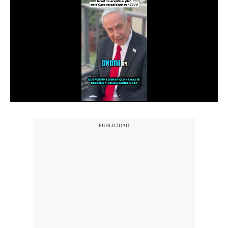
Notas Contratadas
Podcast
Gestión TV
Videos
Fotogalerías
gestion.pe
¿quiénes
Somos?
Términos
Y
Condiciones
Política
De
Privacidad