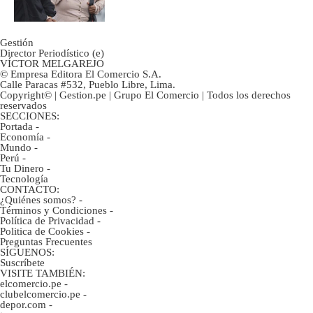
ahorristas?
Gestión
Director Periodístico (e)
VÍCTOR MELGAREJO
© Empresa Editora El Comercio S.A.
Calle Paracas #532, Pueblo Libre, Lima.
Copyright© | Gestion.pe | Grupo El Comercio | Todos los derechos
reservados
SECCIONES:
Portada
-
Economía
-
Mundo
-
Perú
-
Tu Dinero
-
Tecnología
CONTACTO:
¿Quiénes somos?
-
Términos y Condiciones
-
Política de Privacidad
-
Politica de Cookies
-
Preguntas Frecuentes
SÍGUENOS:
Suscríbete
VISITE TAMBIÉN:
elcomercio.pe
-
clubelcomercio.pe
-
depor.com
-