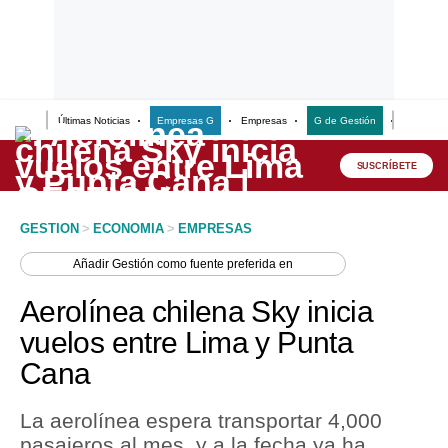
Últimas Noticias
Empresas G
Empresas
G de Gestión
Finanzas
Lo último
Peru Quiosco
SUSCRÍBETE
Portada
GESTION
>
ECONOMIA
>
EMPRESAS
Empresas
Añadir
Gestión
como fuente preferida en
Management & Empleo
Aerolínea chilena Sky inicia
Economía
vuelos entre Lima y Punta
Cana
Mercados
Perú
La aerolínea espera transportar 4,000
pasajeros al mes, y a la fecha ya ha
Política