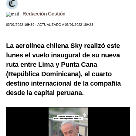
Moda
Redacción Gestión
Estilos
03/01/2022 16H39
- ACTUALIZADO A 03/01/2022 18H23
Mundo
La aerolínea chilena Sky realizó este
EEUU
lunes el vuelo inaugural de su nueva
México
ruta entre Lima y Punta Cana
España
(República Dominicana), el cuarto
Internacional
destino internacional de la compañía
desde la capital peruana.
Tecnología
Club del Suscriptor
Mix
G de Gestión