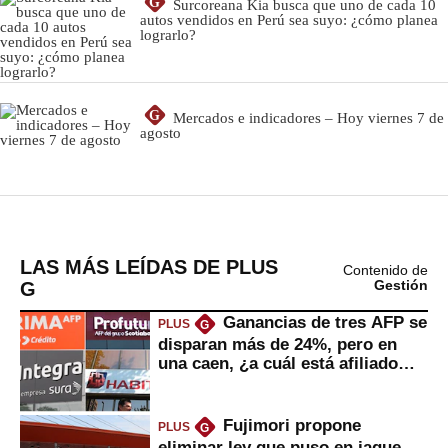
G
Surcoreana Kia busca que uno de cada 10
autos vendidos en Perú sea suyo: ¿cómo planea
lograrlo?
G
Mercados e indicadores – Hoy viernes 7 de
agosto
LAS MÁS LEÍDAS DE PLUS
Contenido de
G
Gestión
Ganancias de tres AFP se
PLUS
G
disparan más de 24%, pero en
una caen, ¿a cuál está afiliado
usted?
Fujimori propone
PLUS
G
eliminar ley que puso en jaque