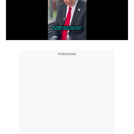
Notas Contratadas
Podcast
Gestión TV
Videos
Fotogalerías
gestion.pe
¿quiénes
Somos?
Términos
Y
Condiciones
Política
De
Privacidad