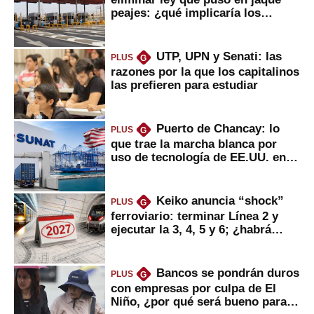
peajes: ¿qué implicaría los
usuarios?
UTP, UPN y Senati: las
PLUS
G
razones por la que los capitalinos
las prefieren para estudiar
Puerto de Chancay: lo
PLUS
G
que trae la marcha blanca por
uso de tecnología de EE.UU. en
mercancías
Keiko anuncia “shock”
PLUS
G
ferroviario: terminar Línea 2 y
ejecutar la 3, 4, 5 y 6; ¿habrá
avances?
Bancos se pondrán duros
PLUS
G
con empresas por culpa de El
Niño, ¿por qué será bueno para