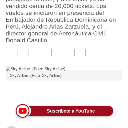
vendido cerca de 20,000 tickets. Los
Tu Dinero
vuelos se iniciaron en presencia del
Embajador de República Dominicana en
Finanzas Personales
Perú, Alejandro Arias Zarzuela, y el
director general de Aeronáutica Civil,
Inmobiliarias
Donald Castillo.
Plus G
Opinión
Editorial
Sky Airline. (Foto: Sky Airline)
Pregunta de hoy
Blogs
Únete a nuestro canal
Tendencias
Suscríbete a YouTube
Lujo
Viajes