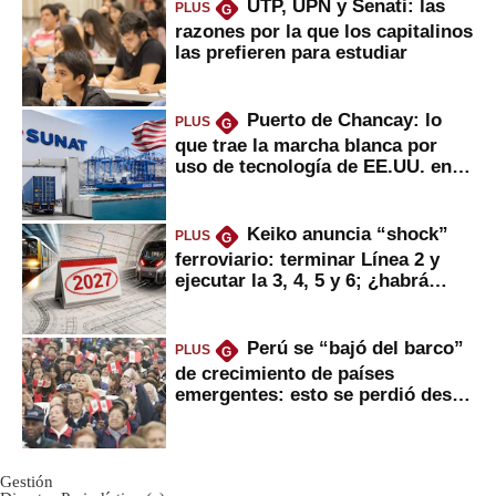
UTP, UPN y Senati: las
PLUS
G
razones por la que los capitalinos
las prefieren para estudiar
Puerto de Chancay: lo
PLUS
G
que trae la marcha blanca por
uso de tecnología de EE.UU. en
mercancías
Keiko anuncia “shock”
PLUS
G
ferroviario: terminar Línea 2 y
ejecutar la 3, 4, 5 y 6; ¿habrá
avances?
Perú se “bajó del barco”
PLUS
G
de crecimiento de países
emergentes: esto se perdió desde
2022
Gestión