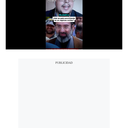
Notas Contratadas
Podcast
Gestión TV
Videos
Fotogalerías
gestion.pe
¿quiénes
Somos?
Términos
Y
Condiciones
Política
De
Privacidad