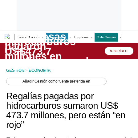
Últimas Noticias
Empresas G
Empresas
G de Gestión
Finanzas
Lo último
Peru Quiosco
SUSCRÍBETE
Portada
GESTION
>
ECONOMIA
Empresas
Añadir
Gestión
como fuente preferida en
Management & Empleo
Regalías pagadas por
Economía
hidrocarburos sumaron US$
473.7 millones, pero están “en
Mercados
rojo”
Perú
Política