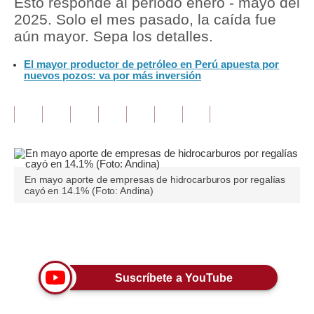
Esto responde al periodo enero - mayo del
2025. Solo el mes pasado, la caída fue
Tu Dinero
aún mayor. Sepa los detalles.
Finanzas Personales
El mayor productor de petróleo en Perú apuesta por
nuevos pozos: va por más inversión
Inmobiliarias
Plus G
Opinión
Editorial
En mayo aporte de empresas de hidrocarburos por regalías
cayó en 14.1% (Foto: Andina)
Pregunta de hoy
Blogs
Únete a nuestro canal
Tendencias
Suscríbete a YouTube
Lujo
Viajes