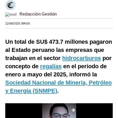
Moda
Redacción Gestión
Estilos
12/06/2025 09H28
Mundo
EEUU
Un total de SU$ 473.7 millones pagaron
al Estado peruano las empresas que
México
trabajan en el sector
hidrocarburos
por
España
concepto de
regalías
en el periodo de
Internacional
enero a mayo del 2025, informó la
Sociedad Nacional de Minería, Petróleo
Tecnología
y Energía (SNMPE)
.
Club del Suscriptor
Mix
G de Gestión