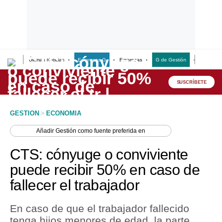
Últimas Noticias
Empresas G
Empresas
G de Gestión
Finanzas
Lo último
Peru Quiosco
SUSCRÍBETE
Portada
GESTION
>
ECONOMIA
Empresas
Añadir
Gestión
como fuente preferida en
Management & Empleo
CTS: cónyuge o conviviente
Economía
puede recibir 50% en caso de
fallecer el trabajador
Mercados
Perú
En caso de que el trabajador fallecido
tenga hijos menores de edad, la parte
Política