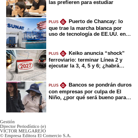
las prefieren para estudiar
Puerto de Chancay: lo
PLUS
G
que trae la marcha blanca por
uso de tecnología de EE.UU. en
mercancías
Keiko anuncia “shock”
PLUS
G
ferroviario: terminar Línea 2 y
ejecutar la 3, 4, 5 y 6; ¿habrá
avances?
Bancos se pondrán duros
PLUS
G
con empresas por culpa de El
Niño, ¿por qué será bueno para
ahorristas?
Gestión
Director Periodístico (e)
VÍCTOR MELGAREJO
© Empresa Editora El Comercio S.A.