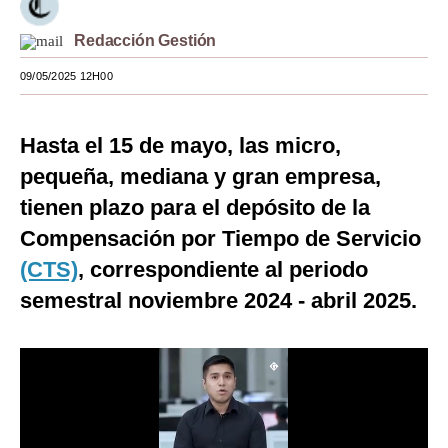
Moda
Redacción Gestión
Estilos
09/05/2025 12H00
Mundo
Hasta el 15 de mayo, las micro,
EEUU
pequeña, mediana y gran empresa,
México
tienen plazo para el depósito de la
España
Compensación por Tiempo de Servicio
(CTS)
, correspondiente al periodo
Internacional
semestral noviembre 2024 - abril 2025.
Tecnología
Club del Suscriptor
Mix
G de Gestión