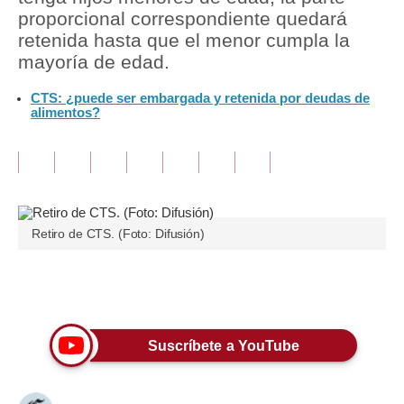
proporcional correspondiente quedará
Tu Dinero
retenida hasta que el menor cumpla la
mayoría de edad.
Finanzas Personales
CTS: ¿puede ser embargada y retenida por deudas de
Inmobiliarias
alimentos?
Plus G
Opinión
Editorial
Retiro de CTS. (Foto: Difusión)
Pregunta de hoy
Blogs
Únete a nuestro canal
Tendencias
Suscríbete a YouTube
Lujo
Viajes