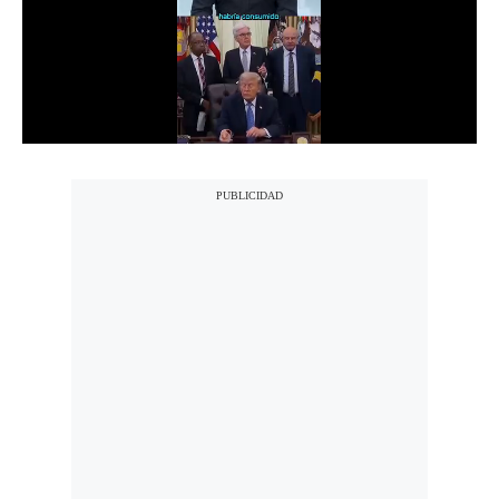
Notas Contratadas
Podcast
Gestión TV
Videos
Fotogalerías
gestion.pe
¿quiénes
Somos?
Términos
Y
Condiciones
Política
De
Privacidad