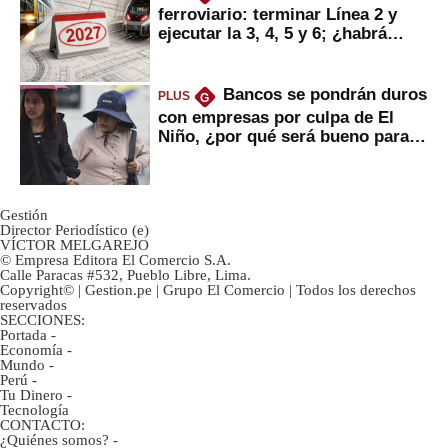
ferroviario: terminar Línea 2 y
ejecutar la 3, 4, 5 y 6; ¿habrá
avances?
Bancos se pondrán duros
PLUS
G
con empresas por culpa de El
Niño, ¿por qué será bueno para
ahorristas?
Gestión
Director Periodístico (e)
VÍCTOR MELGAREJO
© Empresa Editora El Comercio S.A.
Calle Paracas #532, Pueblo Libre, Lima.
Copyright© | Gestion.pe | Grupo El Comercio | Todos los derechos
reservados
SECCIONES:
Portada
-
Economía
-
Mundo
-
Perú
-
Tu Dinero
-
Tecnología
CONTACTO:
¿Quiénes somos?
-