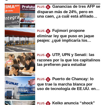
Ganancias de tres AFP se
PLUS
G
disparan más de 24%, pero en
una caen, ¿a cuál está afiliado
usted?
Fujimori propone
PLUS
G
eliminar ley que puso en jaque
peajes: ¿qué implicaría los
usuarios?
UTP, UPN y Senati: las
PLUS
G
razones por la que los capitalinos
las prefieren para estudiar
Puerto de Chancay: lo
PLUS
G
que trae la marcha blanca por
uso de tecnología de EE.UU. en
mercancías
Keiko anuncia “shock”
PLUS
G