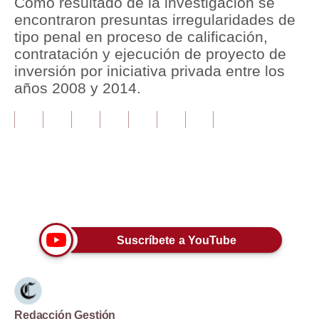
Como resultado de la investigación se
encontraron presuntas irregularidades de
Tu Dinero
tipo penal en proceso de calificación,
contratación y ejecución de proyecto de
Finanzas Personales
inversión por iniciativa privada entre los
Inmobiliarias
años 2008 y 2014.
Plus G
Opinión
Editorial
Únete a nuestro canal
Pregunta de hoy
Blogs
Suscríbete a YouTube
Tendencias
Lujo
Viajes
Redacción Gestión