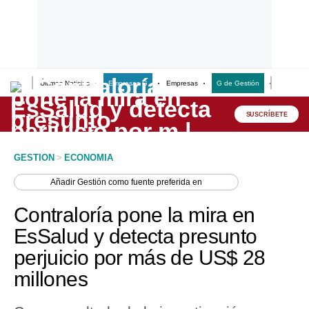
Últimas Noticias
Empresas G
Empresas
G de Gestión
Finanzas
Lo último
Peru Quiosco
SUSCRÍBETE
Portada
GESTION
>
ECONOMIA
Empresas
Añadir
Gestión
como fuente preferida en
Management & Empleo
Contraloría pone la mira en
Economía
EsSalud y detecta presunto
perjuicio por más de US$ 28
Mercados
millones
Perú
Política