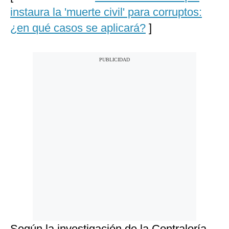
instaura la 'muerte civil' para corruptos:
¿en qué casos se aplicará?
]
Según la investigación de la Contraloría,