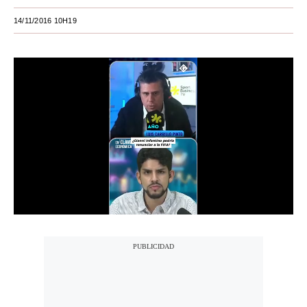
Moda
14/11/2016 10H19
Estilos
Mundo
EEUU
México
España
Internacional
Tecnología
Club del Suscriptor
Mix
G de Gestión