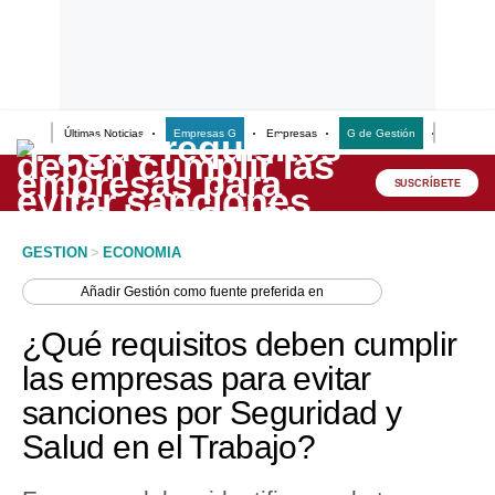
Últimas Noticias
Empresas G
Empresas
G de Gestión
Finanzas
Lo último
Peru Quiosco
SUSCRÍBETE
Portada
GESTION
>
ECONOMIA
Empresas
Añadir
Gestión
como fuente preferida en
Management & Empleo
¿Qué requisitos deben cumplir
Economía
las empresas para evitar
sanciones por Seguridad y
Mercados
Salud en el Trabajo?
Perú
Política