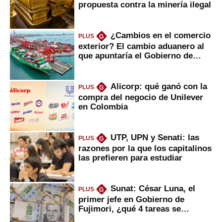
propuesta contra la minería ilegal
¿Cambios en el comercio
PLUS
G
exterior? El cambio aduanero al
que apuntaría el Gobierno de
Fujimori
Alicorp: qué ganó con la
PLUS
G
compra del negocio de Unilever
en Colombia
UTP, UPN y Senati: las
PLUS
G
razones por la que los capitalinos
las prefieren para estudiar
Sunat: César Luna, el
PLUS
G
primer jefe en Gobierno de
Fujimori, ¿qué 4 tareas se
marcan urgentes?