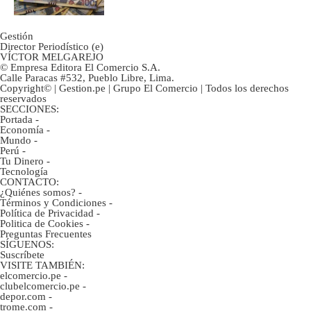
Gestión
Director Periodístico (e)
VÍCTOR MELGAREJO
© Empresa Editora El Comercio S.A.
Calle Paracas #532, Pueblo Libre, Lima.
Copyright© | Gestion.pe | Grupo El Comercio | Todos los derechos
reservados
SECCIONES:
Portada
-
Economía
-
Mundo
-
Perú
-
Tu Dinero
-
Tecnología
CONTACTO:
¿Quiénes somos?
-
Términos y Condiciones
-
Política de Privacidad
-
Politica de Cookies
-
Preguntas Frecuentes
SÍGUENOS:
Suscríbete
VISITE TAMBIÉN:
elcomercio.pe
-
clubelcomercio.pe
-
depor.com
-
trome.com
-