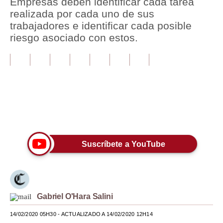
Empresas deben identificar cada tarea
realizada por cada uno de sus
Tu Dinero
trabajadores e identificar cada posible
riesgo asociado con estos.
Finanzas Personales
Inmobiliarias
Plus G
Opinión
Únete a nuestro canal
Editorial
Pregunta de hoy
Suscríbete a YouTube
Blogs
Tendencias
Gabriel O'Hara Salini
Lujo
14/02/2020 05H30
- ACTUALIZADO A 14/02/2020 12H14
Viajes