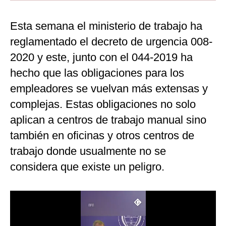
Moda
Esta semana el ministerio de trabajo ha
Estilos
reglamentado el decreto de urgencia 008-
2020 y este, junto con el 044-2019 ha
Mundo
hecho que las obligaciones para los
EEUU
empleadores se vuelvan más extensas y
México
complejas. Estas obligaciones no solo
España
aplican a centros de trabajo manual sino
también en oficinas y otros centros de
Internacional
trabajo donde usualmente no se
Tecnología
considera que existe un peligro.
Club del Suscriptor
Mix
G de Gestión