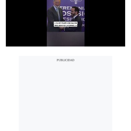
Notas Contratadas
Podcast
Gestión TV
Videos
Fotogalerías
gestion.pe
¿quiénes
Somos?
Términos
Y
Condiciones
Política
De
Privacidad