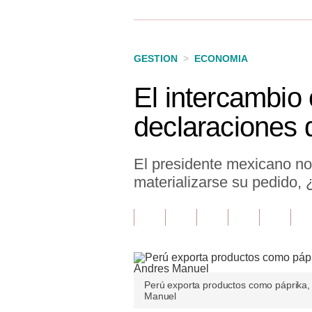
Finanzas Personales
Inmobiliarias
GESTION
>
ECONOMIA
Plus G
El intercambio
Opinión
declaraciones
Editorial
Pregunta de hoy
El presidente mexicano no
materializarse su pedido, 
Blogs
Tendencias
Lujo
Viajes
Perú exporta productos como páprika, 
Manuel
Moda