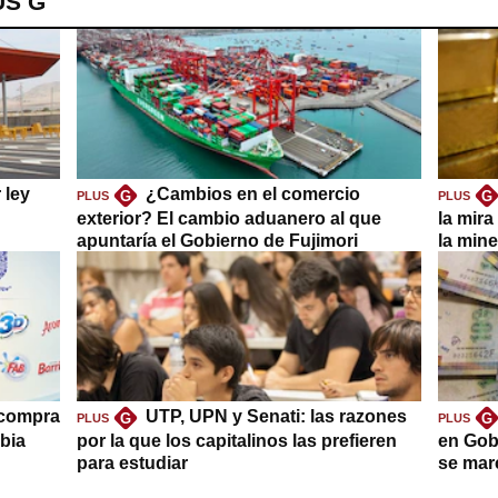
US G
 ley
¿Cambios en el comercio
G
G
PLUS
PLUS
exterior? El cambio aduanero al que
la mira
apuntaría el Gobierno de Fujimori
la mine
 compra
UTP, UPN y Senati: las razones
G
G
PLUS
PLUS
bia
por la que los capitalinos las prefieren
en Gob
para estudiar
se mar