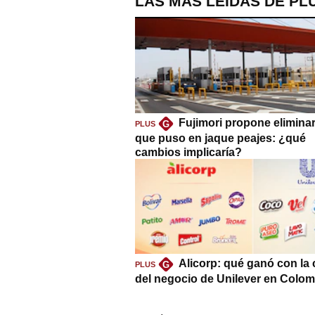
LAS MÁS LEÍDAS DE PL
Fujimori propone eliminar
G
PLUS
que puso en jaque peajes: ¿qué
cambios implicaría?
Alicorp: qué ganó con la
G
PLUS
del negocio de Unilever en Colom