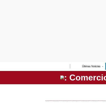
Lo último
Peru Quiosco
Portada
Empresas
Management & Empleo
Economía
Últimas Noticias
Mercados
Perú
Política
Tu Dinero