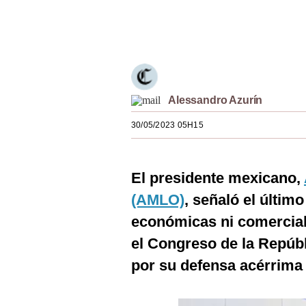
Estilos
Únete a nuestro canal
Mundo
EEUU
México
Alessandro Azurín
España
30/05/2023 05H15
Internacional
El presidente mexicano,
Tecnología
(AMLO)
, señaló el últim
Club del Suscriptor
económicas ni comercial
Mix
el Congreso de la Repúbl
G de Gestión
por su defensa acérrima
Notas Contratadas