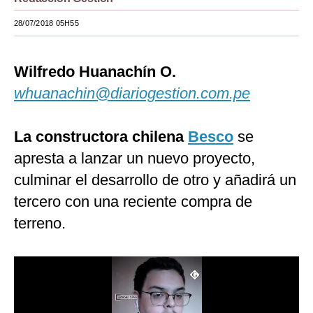
Moda
28/07/2018 05H55
Estilos
Wilfredo Huanachín O.
Mundo
whuanachin@diariogestion.com.pe
EEUU
México
La constructora chilena
Besco
se
apresta a lanzar un nuevo proyecto,
España
culminar el desarrollo de otro y añadirá un
Internacional
tercero con una reciente compra de
Tecnología
terreno.
Club del Suscriptor
Mix
G de Gestión