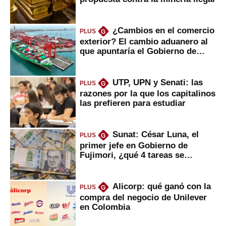
¿Cambios en el comercio
PLUS
G
exterior? El cambio aduanero al
que apuntaría el Gobierno de
Fujimori
UTP, UPN y Senati: las
PLUS
G
razones por la que los capitalinos
las prefieren para estudiar
Sunat: César Luna, el
PLUS
G
primer jefe en Gobierno de
Fujimori, ¿qué 4 tareas se
marcan urgentes?
Alicorp: qué ganó con la
PLUS
G
compra del negocio de Unilever
en Colombia