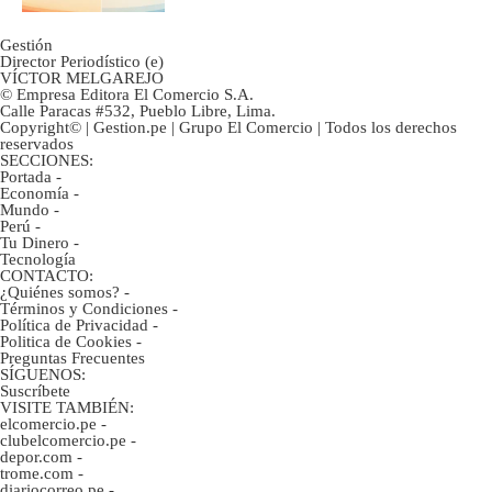
Gestión
Director Periodístico (e)
VÍCTOR MELGAREJO
© Empresa Editora El Comercio S.A.
Calle Paracas #532, Pueblo Libre, Lima.
Copyright© | Gestion.pe | Grupo El Comercio | Todos los derechos
reservados
SECCIONES:
Portada
-
Economía
-
Mundo
-
Perú
-
Tu Dinero
-
Tecnología
CONTACTO:
¿Quiénes somos?
-
Términos y Condiciones
-
Política de Privacidad
-
Politica de Cookies
-
Preguntas Frecuentes
SÍGUENOS:
Suscríbete
VISITE TAMBIÉN:
elcomercio.pe
-
clubelcomercio.pe
-
depor.com
-
trome.com
-
diariocorreo.pe
-