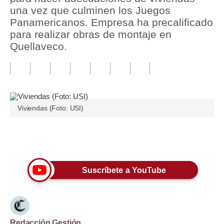
una vez que culminen los Juegos
Tu Dinero
Panamericanos. Empresa ha precalificado
para realizar obras de montaje en
Finanzas Personales
Quellaveco.
Inmobiliarias
Plus G
Opinión
Viviendas (Foto: USI)
Editorial
Pregunta de hoy
Únete a nuestro canal
Blogs
Suscríbete a YouTube
Tendencias
Lujo
Viajes
Redacción Gestión