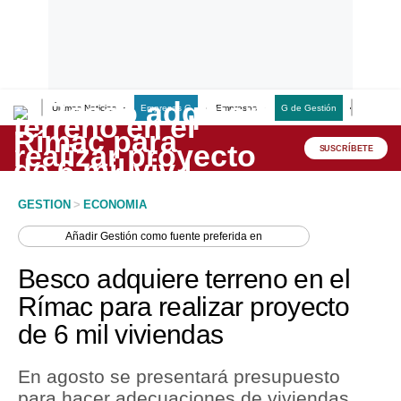
Últimas Noticias
Empresas G
Empresas
G de Gestión
Finanzas
Lo último
Peru Quiosco
SUSCRÍBETE
Portada
GESTION
>
ECONOMIA
Empresas
Añadir
Gestión
como fuente preferida en
Management & Empleo
Besco adquiere terreno en el
Economía
Rímac para realizar proyecto
de 6 mil viviendas
Mercados
Perú
En agosto se presentará presupuesto
para hacer adecuaciones de viviendas
Política