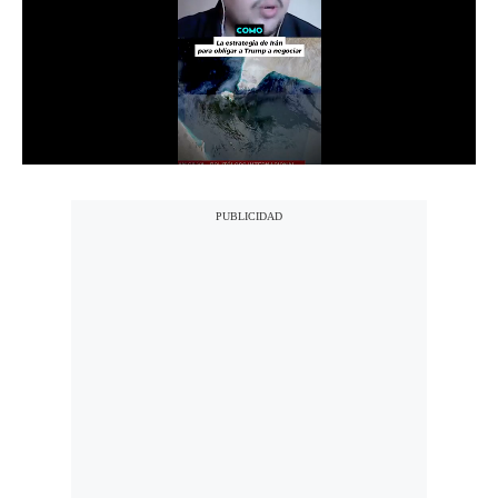
Notas Contratadas
Podcast
Gestión TV
Videos
Fotogalerías
gestion.pe
¿quiénes
Somos?
Términos
Y
Condiciones
Política
De
Privacidad