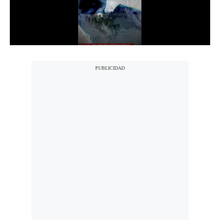
Notas Contratadas
Podcast
Gestión TV
Videos
Fotogalerías
gestion.pe
¿quiénes
Somos?
Términos
Y
Condiciones
Política
De
Privacidad