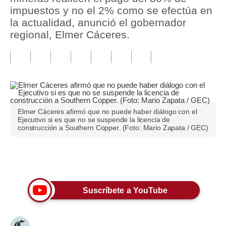
impuestos y no el 2% como se efectúa en
Tu Dinero
la actualidad, anunció el gobernador
regional, Elmer Cáceres.
Finanzas Personales
Inmobiliarias
Plus G
Opinión
Elmer Cáceres afirmó que no puede haber diálogo con el
Ejecutivo si es que no se suspende la licencia de
Editorial
construcción a Southern Copper. (Foto: Mario Zapata / GEC)
Pregunta de hoy
Únete a nuestro canal
Blogs
Tendencias
Suscríbete a YouTube
Lujo
Viajes