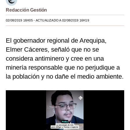
Moda
Redacción Gestión
Estilos
02/08/2019 16H05
- ACTUALIZADO A 02/08/2019 16H19
Mundo
El gobernador regional de Arequipa,
EEUU
Elmer Cáceres, señaló que no se
México
considera antiminero y cree en una
minería responsable que no perjudique a
España
la población y no dañe el medio ambiente.
Internacional
Tecnología
Club del Suscriptor
Mix
G de Gestión