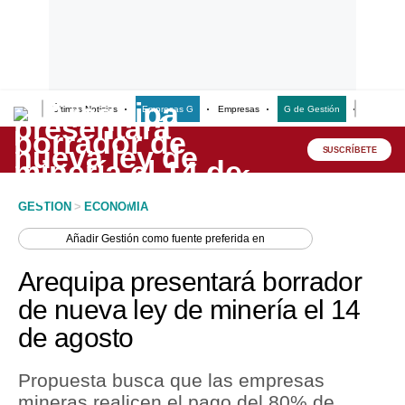
Últimas Noticias
Empresas G
Empresas
G de Gestión
Finanzas
Lo último
Peru Quiosco
SUSCRÍBETE
Portada
GESTION
>
ECONOMIA
Empresas
Añadir
Gestión
como fuente preferida en
Management & Empleo
Arequipa presentará borrador
Economía
de nueva ley de minería el 14
de agosto
Mercados
Perú
Propuesta busca que las empresas
mineras realicen el pago del 80% de
Política