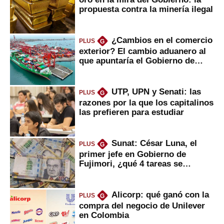
propuesta contra la minería ilegal
¿Cambios en el comercio
PLUS
G
exterior? El cambio aduanero al
que apuntaría el Gobierno de
Fujimori
UTP, UPN y Senati: las
PLUS
G
razones por la que los capitalinos
las prefieren para estudiar
Sunat: César Luna, el
PLUS
G
primer jefe en Gobierno de
Fujimori, ¿qué 4 tareas se
marcan urgentes?
Alicorp: qué ganó con la
PLUS
G
compra del negocio de Unilever
en Colombia