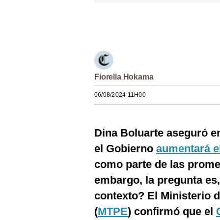
Estilos
Únete a nuestro canal
Mundo
EEUU
México
Fiorella Hokama
España
06/08/2024 11H00
Internacional
Tecnología
Dina Boluarte aseguró en
el Gobierno
aumentará e
Club del Suscriptor
como parte de las prome
Mix
embargo, la pregunta es,
G de Gestión
contexto? El Ministerio
Notas Contratadas
(
MTPE
) confirmó que el