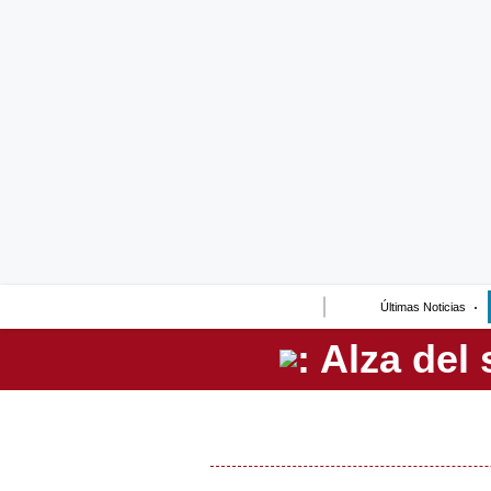
Lo último
Peru Quiosco
Portada
Empresas
Management & Empleo
Economía
Últimas Noticias
Mercados
Perú
Política
Tu Dinero