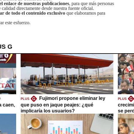
el enlace de nuestras publicaciones
, para que más personas
calidad directamente desde nuestra fuente oficial.
tar de todo el contenido exclusivo
que elaboramos para
ar este esfuerzo.
US G
e
Fujimori propone eliminar ley
G
G
PLUS
PLUS
a caen,
que puso en jaque peajes: ¿qué
crecim
implicaría los usuarios?
se per