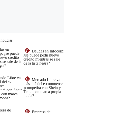
 noticias
G
Deudas en Infocorp:
¿se puede pedir nuevo
crédito mientras se sale
de la lista negra?
G
Mercado Libre va
más allá del e-commerce:
¿competirá con Shein y
Temu con marca propia
moda?
G
Empresa de