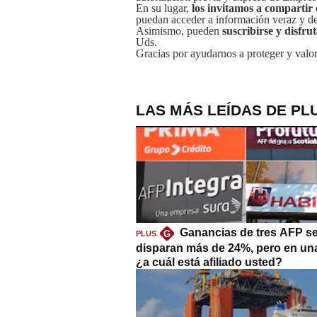
En su lugar,
los invitamos a compartir 
puedan acceder a información veraz y de 
Asimismo, pueden
suscribirse y disfru
Uds.
Gracias por ayudarnos a proteger y valor
LAS MÁS LEÍDAS DE PL
Ganancias de tres AFP s
G
PLUS
disparan más de 24%, pero en un
¿a cuál está afiliado usted?