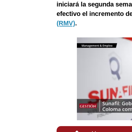
iniciará la segunda sema
Podcast
efectivo el incremento d
Gestión TV
(RMV)
.
Videos
Fotogalerías
gestion.pe
¿quiénes
Somos?
Términos
Y
Condiciones
Política
De
Privacidad
Politica