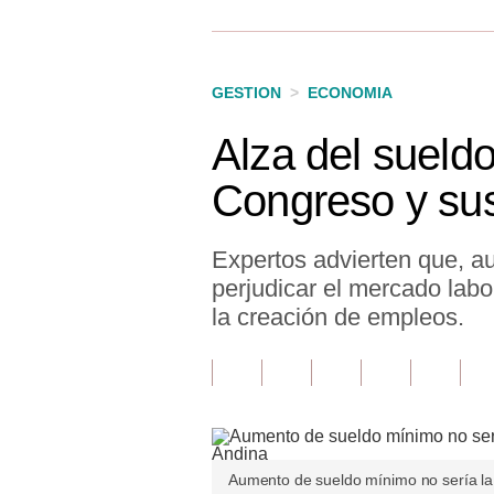
Finanzas Personales
Inmobiliarias
GESTION
>
ECONOMIA
Plus G
Alza del sueld
Opinión
Congreso y sus
Editorial
Pregunta de hoy
Expertos advierten que, a
perjudicar el mercado labo
Blogs
la creación de empleos.
Tendencias
Lujo
Viajes
Moda
Aumento de sueldo mínimo no sería la 