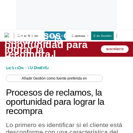
Últimas Noticias
Empresas G
Empresas
G de Gestión
Finanzas
Lo último
Peru Quiosco
SUSCRÍBETE
Portada
GESTION
>
TU DINERO
Empresas
Añadir
Gestión
como fuente preferida en
Management & Empleo
Procesos de reclamos, la
Economía
oportunidad para lograr la
recompra
Mercados
Perú
Lo primero es identificar si el cliente está
desconforme con una característica del
Política