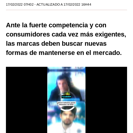
17/02/2022 07H02
- ACTUALIZADO A 17/02/2022 16H44
Moda
Estilos
Ante la fuerte competencia y con
Mundo
consumidores cada vez más exigentes,
las marcas deben buscar nuevas
EEUU
formas de mantenerse en el mercado.
México
España
Internacional
Tecnología
Club del Suscriptor
Mix
G de Gestión