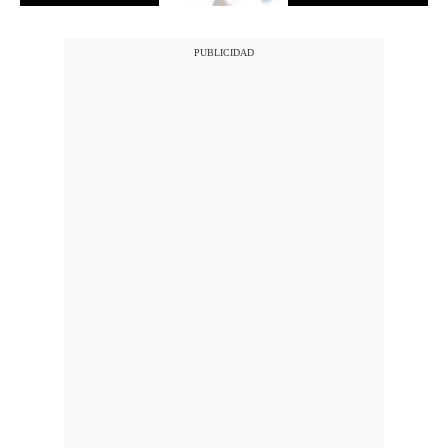
Notas Contratadas
Podcast
Gestión TV
Videos
Fotogalerías
gestion.pe
¿quiénes
Somos?
Términos
Y
Condiciones
Política
De
Privacidad