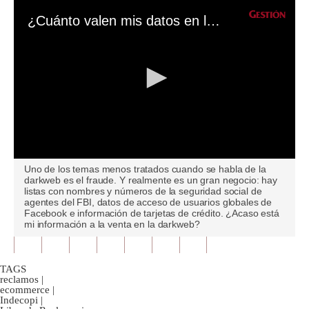
¿Cuánto valen mis datos en la darkweb?
0
Uno de los temas menos tratados cuando se habla de la
seconds
darkweb es el fraude. Y realmente es un gran negocio: hay
of
listas con nombres y números de la seguridad social de
0
agentes del FBI, datos de acceso de usuarios globales de
seconds
Facebook e información de tarjetas de crédito. ¿Acaso está
mi información a la venta en la darkweb?
TAGS
reclamos
|
ecommerce
|
Indecopi
|