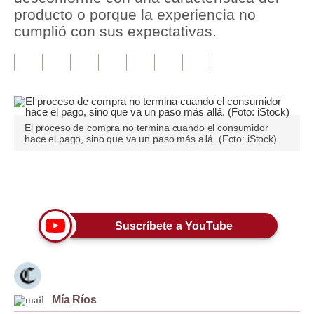
producto o porque la experiencia no
Tu Dinero
cumplió con sus expectativas.
Finanzas Personales
Inmobiliarias
Plus G
El proceso de compra no termina cuando el consumidor
Opinión
hace el pago, sino que va un paso más allá. (Foto: iStock)
Editorial
Únete a nuestro canal
Pregunta de hoy
Blogs
Suscríbete a YouTube
Tendencias
Lujo
Mía Ríos
Viajes