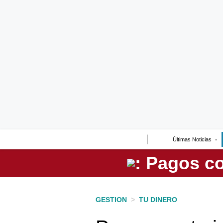
Lo último
Peru Quiosco
Portada
Empresas
Management & Empleo
Economía
Últimas Noticias
Mercados
Perú
Política
GESTION
>
TU DINERO
Tu Dinero