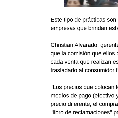
Podcast
Gestión TV
Este tipo de prácticas son
Videos
empresas que brindan esta
Fotogalerías
Christian Alvarado, gerent
que la comisión que ellos 
gestion.pe
cada venta que realizan e
¿quiénes
trasladado al consumidor fi
Somos?
Términos
Y
"Los precios que colocan l
Condiciones
medios de pago (efectivo y
Política
De
precio diferente, el compr
Privacidad
"libro de reclamaciones" p
Politica