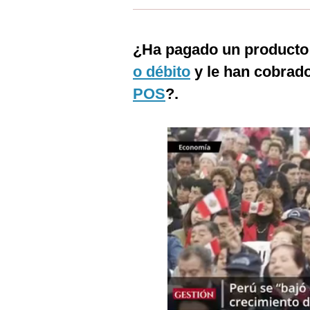
Estilos
Mundo
¿Ha pagado un producto 
o débito
y le han cobrado
EEUU
POS
?.
México
España
Internacional
Tecnología
Club del Suscriptor
Mix
G de Gestión
Notas Contratadas