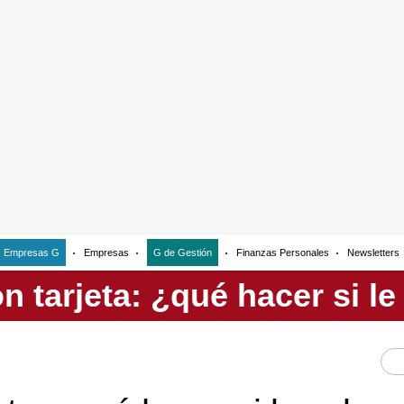
Empresas G
Empresas
G de Gestión
Finanzas Personales
Newsletters