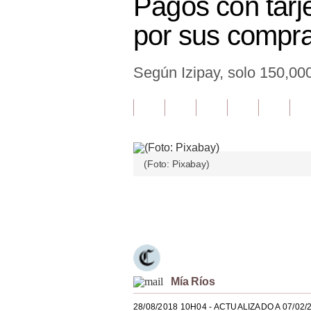
Pagos con tarj
Finanzas Personales
por sus compr
Inmobiliarias
Según Izipay, solo 150,000
Plus G
Opinión
Editorial
Pregunta de hoy
(Foto: Pixabay)
Blogs
Únete a nuestro canal
Tendencias
Lujo
Viajes
Mía Ríos
Moda
28/08/2018 10H04
- ACTUALIZADO A 07/02/