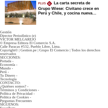
La carta secreta de
PLUS
G
Grupo Wiese: Civitano crece en
Perú y Chile, y cocina nueva
marca
Gestión
Director Periodístico (e)
VÍCTOR MELGAREJO
© Empresa Editora El Comercio S.A.
Calle Paracas #532, Pueblo Libre, Lima.
Copyright© | Gestion.pe | Grupo El Comercio | Todos los derechos
reservados
SECCIONES:
Portada
-
Economía
-
Mundo
-
Perú
-
Tu Dinero
-
Tecnología
CONTACTO:
¿Quiénes somos?
-
Términos y Condiciones
-
Política de Privacidad
-
Politica de Cookies
-
Preguntas Frecuentes
SÍGUENOS:
Suscríbete