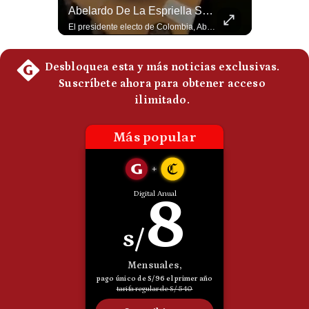
La Frontera Española Colapsa ¿Qué Está Pasando En Ceuta? | Gestión Mundo
Abelardo De La Espriella Se Reúne Con Javier Milei En Cali | Gestión Mundo
Politica
La madrugada del 30 de julio de 2026 marcó un antes y un después en el Estrecho de Gibraltar. En cuestión de horas, cerca de 72.000 migrantes marroquíes ingresaron al territorio español de Ceuta, desbordando por completo a una ciudad de apenas 85.000 habitantes. En este video, explicamos los detalles de la emergencia humana y las ramificaciones geopolíticas del conflicto: la trampa de los rumores en redes sociales, el rol de Marruecos, el acercamiento de España a Argelia y la respuesta de la Unión Europea ante las amenazas de suspensión del Tratado Schengen. #Ceuta #España #Marruecos #Geopolitica #PedroSanchez #NoticiasInternacionales #Schengen #Europa #CrisisMigratoria 👉 Suscríbete y activa la campana para no perderte nuestro análisis diario. 🌎 Síguenos en nuestras redes sociales: 📌 Web oficial: https://gestion.pe/mundo/ 📌 LinkedIn: http://bit.ly/3HYIET0 📌 X (Twitter): http://bit.ly/4noZtX9 📌 TikTok: http://bit.ly/4evB6TO
El presidente electo de Colombia, Abelardo de la Espriella, sostuvo una reunión bilateral en Cali con el mandatario argentino Javier Milei. El encuentro se dio pocas horas antes de la ceremonia de investidura presidencial para el periodo 2026-2030, marcando el inicio de una nueva alianza estratégica regional. #DeLaEspriella #JavierMilei #Colombia #Argentina #PoliticaLatina #Shorts 👉 Suscríbete y activa la campana para no perderte nuestro análisis diario. 🌎 Síguenos en nuestras redes sociales: 📌 Web oficial: https://gestion.pe/mundo/ 📌 LinkedIn: http://bit.ly/3HYIET0 📌 X (Twitter): http://bit.ly/4noZtX9 📌 TikTok: http://bit.ly/4evB6TO
De
Cookies
Preguntas
Frecuentes