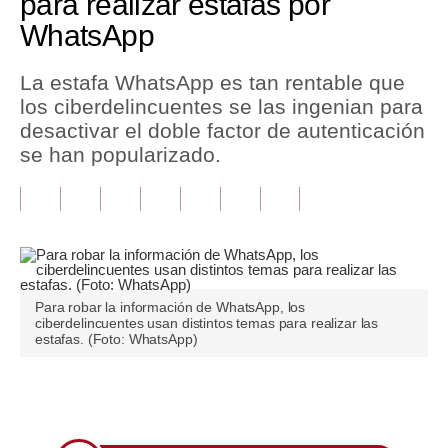
para realizar estafas por
WhatsApp
Tu Dinero
Finanzas Personales
La estafa WhatsApp es tan rentable que
los ciberdelincuentes se las ingenian para
Inmobiliarias
desactivar el doble factor de autenticación
se han popularizado.
Plus G
Opinión
Editorial
Pregunta de hoy
Para robar la información de WhatsApp, los
Blogs
ciberdelincuentes usan distintos temas para realizar las
estafas. (Foto: WhatsApp)
Tendencias
Lujo
Únete a nuestro canal
Viajes