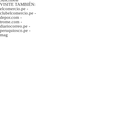
VISITE TAMBIÉN:
elcomercio.pe
-
clubelcomercio.pe
-
depor.com
-
trome.com
-
diariocorreo.pe
-
peruquiosco.pe
-
mag