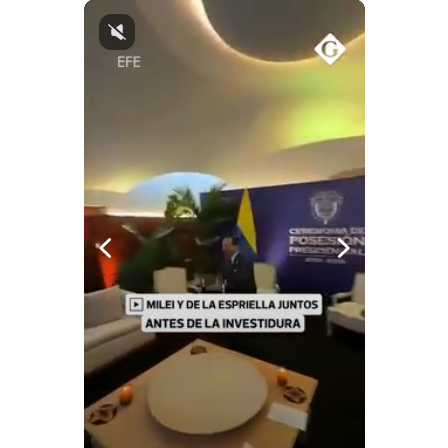
Notas Contratadas
Podcast
Gestión TV
Videos
Fotogalerías
gestion.pe
¿quiénes
Somos?
Términos
Y
Condiciones
Política
De
Privacidad