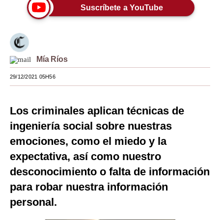
Suscríbete a YouTube
Moda
Estilos
Mundo
Mía Ríos
EEUU
29/12/2021 05H56
México
Los criminales aplican técnicas de
España
ingeniería social sobre nuestras
Internacional
emociones, como el miedo y la
Tecnología
expectativa, así como nuestro
desconocimiento o falta de información
Club del Suscriptor
para robar nuestra información
Mix
personal.
G de Gestión