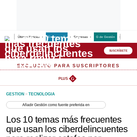
Últimas Noticias
Empresas G
Empresas
G de Gestión
Finanzas
Lo último
Peru Quiosco
SUSCRÍBETE
Portada
EXCLUSIVO PARA SUSCRIPTORES
Empresas
PLUS
G
Management & Empleo
GESTION
>
TECNOLOGIA
Economía
Añadir
Gestión
como fuente preferida en
Mercados
Los 10 temas más frecuentes
Perú
que usan los ciberdelincuentes
Política