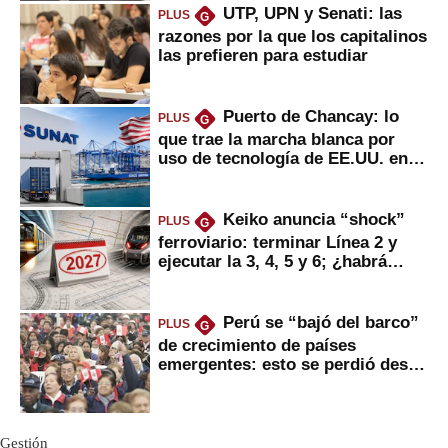
UTP, UPN y Senati: las
PLUS
G
razones por la que los capitalinos
las prefieren para estudiar
Puerto de Chancay: lo
PLUS
G
que trae la marcha blanca por
uso de tecnología de EE.UU. en
mercancías
Keiko anuncia “shock”
PLUS
G
ferroviario: terminar Línea 2 y
ejecutar la 3, 4, 5 y 6; ¿habrá
avances?
Perú se “bajó del barco”
PLUS
G
de crecimiento de países
emergentes: esto se perdió desde
2022
Gestión