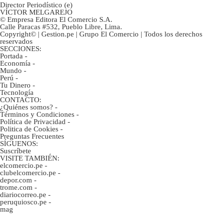
Director Periodístico (e)
VÍCTOR MELGAREJO
© Empresa Editora El Comercio S.A.
Calle Paracas #532, Pueblo Libre, Lima.
Copyright© | Gestion.pe | Grupo El Comercio | Todos los derechos
reservados
SECCIONES:
Portada
-
Economía
-
Mundo
-
Perú
-
Tu Dinero
-
Tecnología
CONTACTO:
¿Quiénes somos?
-
Términos y Condiciones
-
Política de Privacidad
-
Politica de Cookies
-
Preguntas Frecuentes
SÍGUENOS:
Suscríbete
VISITE TAMBIÉN:
elcomercio.pe
-
clubelcomercio.pe
-
depor.com
-
trome.com
-
diariocorreo.pe
-
peruquiosco.pe
-
mag