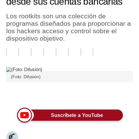
desde sus cuentas bancarias
Tu Dinero
Los rootkits son una colección de
programas diseñados para proporcionar a
Finanzas Personales
los hackers acceso y control sobre el
Inmobiliarias
dispositivo objetivo.
Plus G
Opinión
Editorial
(Foto: Difusión)
Pregunta de hoy
Únete a nuestro canal
Blogs
Tendencias
Suscríbete a YouTube
Lujo
Viajes