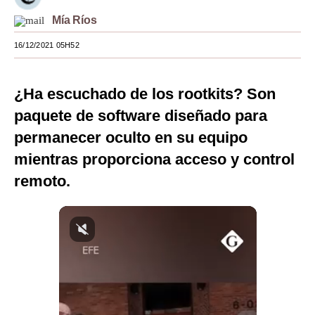
Mía Ríos
Moda
16/12/2021 05H52
Estilos
Mundo
¿Ha escuchado de los rootkits? Son
EEUU
paquete de software diseñado para
México
permanecer oculto en su equipo
mientras proporciona acceso y control
España
remoto.
Internacional
Tecnología
Club del Suscriptor
Mix
G de Gestión