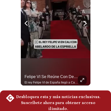
Notas Contratadas
Podcast
Gestión TV
Videos
Fotogalerías
gestion.pe
¿quiénes
¿Qué Está Pasando En El Estrecho De Ormuz? | Gestión Mundo
Felipe VI Se Reúne Con De La Espriella Antes De La Investidura | Gestión Mundo
Somos?
Un petrolero escuchó dos explosiones mientras atravesaba el estrecho de Ormuz. Aunque no se confirmó un ataque directo, el tránsito marítimo estaba prácticamente paralizado: solo cruzaron dos buques, frente a un promedio habitual de entre 130 y 140 diarios. #EstrechoDeOrmuz #Petroleo #NoticiasInternacionales #UltimaHora #Shorts 👉 Suscríbete y activa la campana para no perderte nuestro análisis diario. 🌎 Síguenos en nuestras redes sociales: 📌 Web oficial: https://gestion.pe/mundo/ 📌 LinkedIn: http://bit.ly/3HYIET0 📌 X (Twitter): http://bit.ly/4noZtX9 📌 TikTok: http://bit.ly/4evB6TO
El rey Felipe VI de España llegó a Cali para reunirse con el presidente electo de Colombia, Abelardo de la Espriella, horas antes de su histórica investidura presidencial. Un encuentro clave que refuerza las relaciones diplomáticas y bilaterales entre ambas naciones antes de la ceremonia oficial. ¿Qué opinas sobre el papel diplomático de España en la política latinoamericana? #FelipeVI #DeLaEspriella #Colombia #Espana #PoliticaInternacional #Shorts 👉 Suscríbete y activa la campana para no perderte nuestro análisis diario. 🌎 Síguenos en nuestras redes sociales: 📌 Web oficial: https://gestion.pe/mundo/ 📌 LinkedIn: http://bit.ly/3HYIET0 📌 X (Twitter): http://bit.ly/4noZtX9 📌 TikTok: http://bit.ly/4evB6TO
Términos
Y
Condiciones
Política
De
Privacidad