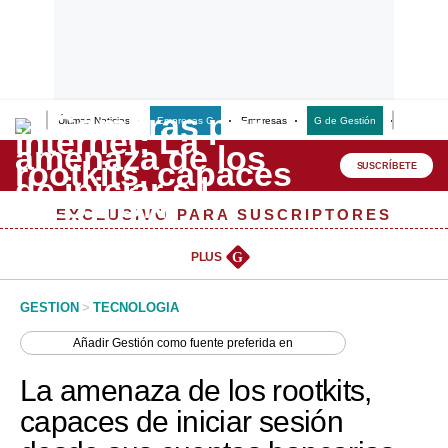
Últimas Noticias
Empresas G
Empresas
G de Gestión
Finanzas
Lo último
Peru Quiosco
SUSCRÍBETE
Portada
EXCLUSIVO PARA SUSCRIPTORES
Empresas
PLUS
G
Management & Empleo
GESTION
>
TECNOLOGIA
Economía
Añadir
Gestión
como fuente preferida en
Mercados
La amenaza de los rootkits,
Perú
capaces de iniciar sesión
Política