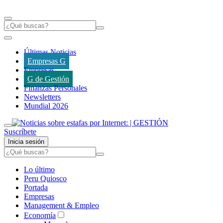
Últimas Noticias
Empresas G
Empresas
G de Gestión
Finanzas Personales
Newsletters
Mundial 2026
Suscríbete
Inicia sesión
Lo último
Peru Quiosco
Portada
Empresas
Management & Empleo
Economía