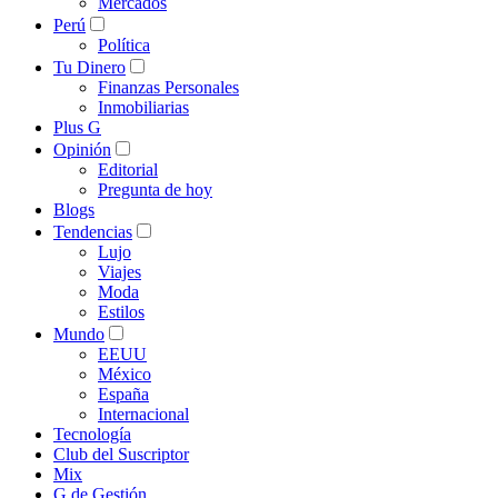
Mercados
Perú
Política
Tu Dinero
Finanzas Personales
Inmobiliarias
Plus G
Opinión
Editorial
Pregunta de hoy
Blogs
Tendencias
Lujo
Viajes
Moda
Estilos
Mundo
EEUU
México
España
Internacional
Tecnología
Club del Suscriptor
Mix
G de Gestión