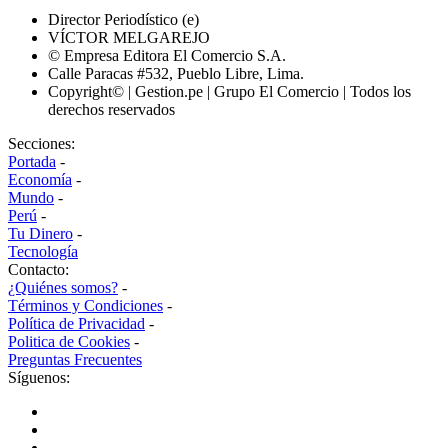
Director Periodístico (e)
VÍCTOR MELGAREJO
© Empresa Editora El Comercio S.A.
Calle Paracas #532, Pueblo Libre, Lima.
Copyright© | Gestion.pe | Grupo El Comercio | Todos los
derechos reservados
Secciones:
Portada
-
Economía
-
Mundo
-
Perú
-
Tu Dinero
-
Tecnología
Contacto:
¿Quiénes somos?
-
Términos y Condiciones
-
Política de Privacidad
-
Politica de Cookies
-
Preguntas Frecuentes
Síguenos: